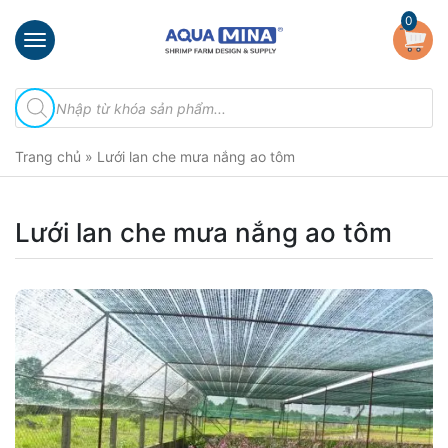
×
0
Trang
Tìm
chủ
kiếm
sản
Giới
phẩm
Trang chủ
»
Lưới lan che mưa nắng ao tôm
thiệu
Sản
phẩm
Lưới lan che mưa nắng ao tôm
Đầu
Phun
Vi
Bọt
Khí
Ventek
Hướng
dẫn
lắp