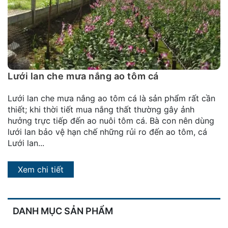
đặt
Quy
định
Blog
chia
Lưới lan che mưa nắng ao tôm cá
sẻ
Lưới lan che mưa nắng ao tôm cá là sản phẩm rất cần
Liên
thiết; khi thời tiết mua nắng thất thường gây ảnh
hệ
hưởng trực tiếp đến ao nuôi tôm cá. Bà con nên dùng
lưới lan bảo vệ hạn chế những rủi ro đến ao tôm, cá
Lưới lan...
Xem chi tiết
DANH MỤC SẢN PHẨM