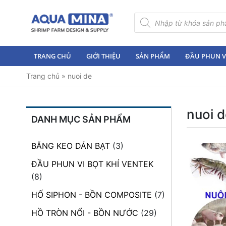
×
Tìm
kiếm
sản
Trang
phẩm
chủ
TRANG CHỦ
GIỚI THIỆU
SẢN PHẨM
ĐẦU PHUN VI
Giới
Trang chủ
»
nuoi de
thiệu
Sản
phẩm
nuoi d
DANH MỤC SẢN PHẨM
Đầu
Phun
BĂNG KEO DÁN BẠT
(3)
Vi
Bọt
ĐẦU PHUN VI BỌT KHÍ VENTEK
Khí
(8)
Ventek
HỐ SIPHON - BỒN COMPOSITE
(7)
Hướng
HỒ TRÒN NỔI - BỒN NƯỚC
(29)
dẫn
lắp