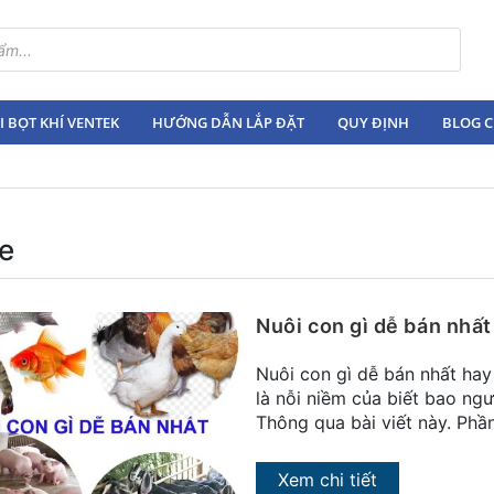
 BỌT KHÍ VENTEK
HƯỚNG DẪN LẮP ĐẶT
QUY ĐỊNH
BLOG C
e
Nuôi con gì dễ bán nhất
Nuôi con gì dễ bán nhất hay
là nỗi niềm của biết bao ng
Thông qua bài viết này. Phầ
Xem chi tiết