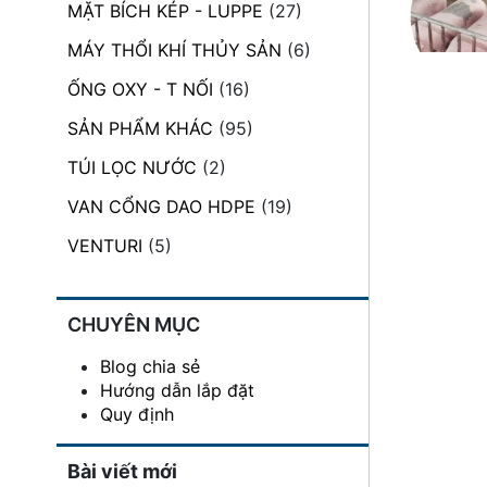
MẶT BÍCH KÉP - LUPPE
(27)
đặt
MÁY THỔI KHÍ THỦY SẢN
(6)
Quy
định
ỐNG OXY - T NỐI
(16)
SẢN PHẨM KHÁC
(95)
Blog
chia
TÚI LỌC NƯỚC
(2)
sẻ
VAN CỔNG DAO HDPE
(19)
Liên
hệ
VENTURI
(5)
CHUYÊN MỤC
Blog chia sẻ
Hướng dẫn lắp đặt
Quy định
Bài viết mới