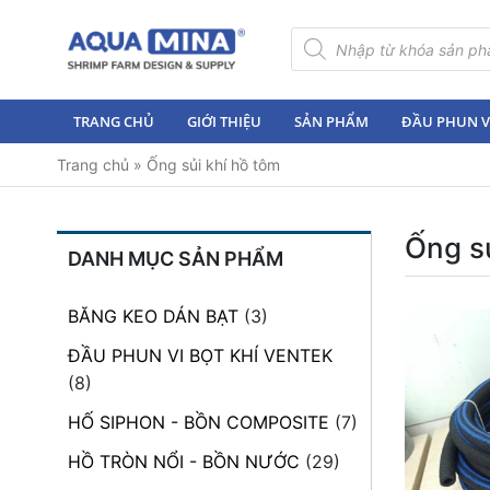
×
Tìm
kiếm
sản
Trang
phẩm
chủ
TRANG CHỦ
GIỚI THIỆU
SẢN PHẨM
ĐẦU PHUN VI
Giới
Trang chủ
»
Ống sủi khí hồ tôm
thiệu
Sản
phẩm
Ống sủ
DANH MỤC SẢN PHẨM
Đầu
Phun
BĂNG KEO DÁN BẠT
(3)
Vi
Bọt
ĐẦU PHUN VI BỌT KHÍ VENTEK
Khí
(8)
Ventek
HỐ SIPHON - BỒN COMPOSITE
(7)
Hướng
HỒ TRÒN NỔI - BỒN NƯỚC
(29)
dẫn
lắp