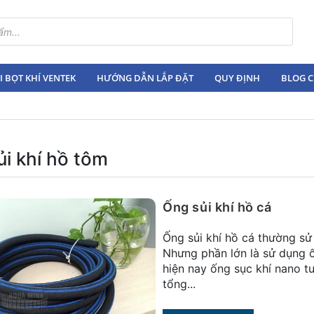
 BỌT KHÍ VENTEK
HƯỚNG DẪN LẮP ĐẶT
QUY ĐỊNH
BLOG C
i khí hồ tôm
Ống sủi khí hồ cá
Ống sủi khí hồ cá thường s
Nhưng phần lớn là sử dụng ố
hiện nay ống sục khí nano t
tổng...