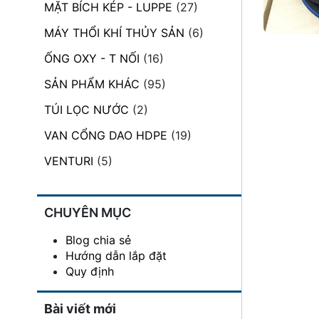
MẶT BÍCH KÉP - LUPPE
(27)
đặt
MÁY THỔI KHÍ THỦY SẢN
(6)
Quy
định
ỐNG OXY - T NỐI
(16)
SẢN PHẨM KHÁC
(95)
Blog
chia
TÚI LỌC NƯỚC
(2)
sẻ
VAN CỔNG DAO HDPE
(19)
Liên
hệ
VENTURI
(5)
CHUYÊN MỤC
Blog chia sẻ
Hướng dẫn lắp đặt
Quy định
Bài viết mới