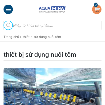
×
0
Trang
Tìm
chủ
kiếm
sản
Giới
phẩm
Trang chủ
»
thiết bị sử dụng nuôi tôm
thiệu
Sản
phẩm
thiết bị sử dụng nuôi tôm
Đầu
Phun
Vi
Bọt
Khí
Ventek
Hướng
dẫn
lắp