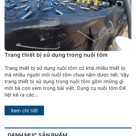
đặt
Quy
định
Blog
chia
sẻ
Trang thiết bị sử dụng trong nuôi tôm
Liên
Trang thiết bị sử dụng nuôi tôm có khá nhiều thiết bị
hệ
mà nhiều người mới nuôi tôm chưa nắm được hết. Vậy
trang thiết bị sử dụng trong nuôi tôm gồm những gì
mời bà con xem trong bài viết. Dụng cụ nuôi tôm Để
liệt kê ra các...
Xem chi tiết
DANH MỤC SẢN PHẨM