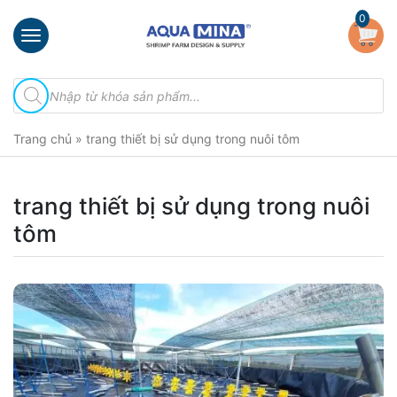
×
0
Trang
Tìm
chủ
kiếm
sản
Giới
phẩm
Trang chủ
»
trang thiết bị sử dụng trong nuôi tôm
thiệu
Sản
phẩm
trang thiết bị sử dụng trong nuôi
tôm
Đầu
Phun
Vi
Bọt
Khí
Ventek
Hướng
dẫn
lắp