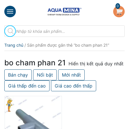
×
0
Trang
Tìm
chủ
kiếm
sản
Giới
phẩm
Trang chủ
/ Sản phẩm được gắn thẻ “bo cham phan 21”
thiệu
Sản
bo cham phan 21
phẩm
Hiển thị kết quả duy nhất
Bán chạy
Nổi bật
Mới nhất
Đầu
Phun
Giá thấp đến cao
Giá cao đến thấp
Vi
Bọt
Khí
Ventek
Hướng
dẫn
lắp