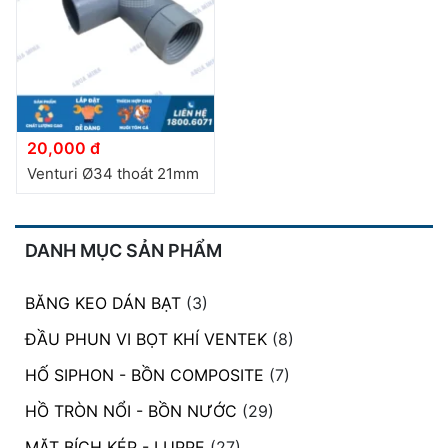
đặt
Quy
định
Blog
chia
20,000 đ
sẻ
Venturi Ø34 thoát 21mm
Liên
hệ
DANH MỤC SẢN PHẨM
BĂNG KEO DÁN BẠT
(3)
ĐẦU PHUN VI BỌT KHÍ VENTEK
(8)
HỐ SIPHON - BỒN COMPOSITE
(7)
HỒ TRÒN NỔI - BỒN NƯỚC
(29)
MẶT BÍCH KÉP - LUPPE
(27)