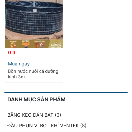
đặt
Quy
định
Blog
chia
sẻ
0 đ
Sản
Liên
Mua ngay
phẩm
hệ
Bồn nước nuôi cá đường
này
kính 3m
có
nhiều
biến
thể.
DANH MỤC SẢN PHẨM
Các
tùy
BĂNG KEO DÁN BẠT
(3)
chọn
có
ĐẦU PHUN VI BỌT KHÍ VENTEK
(8)
thể