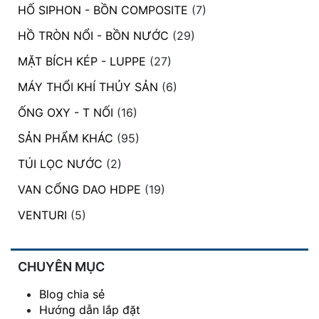
HỐ SIPHON - BỒN COMPOSITE
(7)
được
chọn
HỒ TRÒN NỔI - BỒN NƯỚC
(29)
trên
trang
MẶT BÍCH KÉP - LUPPE
(27)
sản
MÁY THỔI KHÍ THỦY SẢN
(6)
phẩm
ỐNG OXY - T NỐI
(16)
SẢN PHẨM KHÁC
(95)
TÚI LỌC NƯỚC
(2)
VAN CỔNG DAO HDPE
(19)
VENTURI
(5)
CHUYÊN MỤC
Blog chia sẻ
Hướng dẫn lắp đặt