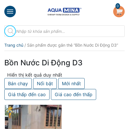
×
0
Trang
Tìm
chủ
kiếm
sản
Giới
phẩm
Trang chủ
/ Sản phẩm được gắn thẻ “Bồn Nước Di Động D3”
thiệu
Sản
Bồn Nước Di Động D3
phẩm
Hiển thị kết quả duy nhất
Đầu
Phun
Bán chạy
Nổi bật
Mới nhất
Vi
Bọt
Giá thấp đến cao
Giá cao đến thấp
Khí
Ventek
Hướng
dẫn
lắp