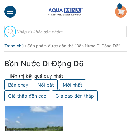
×
0
Trang
Tìm
chủ
kiếm
sản
Giới
phẩm
Trang chủ
/ Sản phẩm được gắn thẻ “Bồn Nước Di Động D6”
thiệu
Sản
Bồn Nước Di Động D6
phẩm
Hiển thị kết quả duy nhất
Đầu
Phun
Bán chạy
Nổi bật
Mới nhất
Vi
Bọt
Giá thấp đến cao
Giá cao đến thấp
Khí
Ventek
Hướng
dẫn
lắp