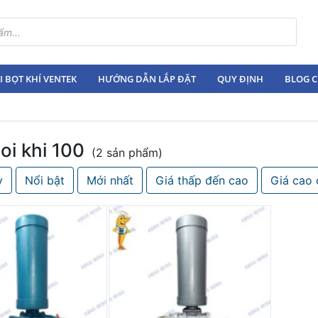
 BỌT KHÍ VENTEK
HƯỚNG DẪN LẮP ĐẶT
QUY ĐỊNH
BLOG C
oi khi 100
(2 sản phẩm)
y
Nổi bật
Mới nhất
Giá thấp đến cao
Giá cao 