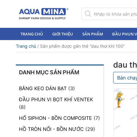
×
Tìm
kiếm
sản
Trang
phẩm
chủ
TRANG CHỦ
GIỚI THIỆU
SẢN PHẨM
ĐẦU PHUN VI
Giới
Trang chủ
/ Sản phẩm được gắn thẻ “dau thoi khi 100”
thiệu
Sản
dau th
phẩm
DANH MỤC SẢN PHẨM
Bán chạ
Đầu
Phun
BĂNG KEO DÁN BẠT
(3)
Vi
Bọt
ĐẦU PHUN VI BỌT KHÍ VENTEK
Khí
(8)
Ventek
HỐ SIPHON - BỒN COMPOSITE
(7)
Hướng
HỒ TRÒN NỔI - BỒN NƯỚC
(29)
dẫn
lắp