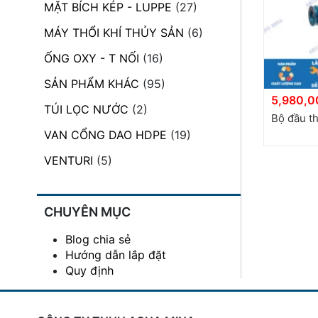
MẶT BÍCH KÉP - LUPPE
(27)
đặt
MÁY THỔI KHÍ THỦY SẢN
(6)
Quy
định
ỐNG OXY - T NỐI
(16)
SẢN PHẨM KHÁC
(95)
Blog
5,980,0
chia
TÚI LỌC NƯỚC
(2)
sẻ
Bộ đầu t
VAN CỔNG DAO HDPE
(19)
Liên
hệ
VENTURI
(5)
CHUYÊN MỤC
Blog chia sẻ
Hướng dẫn lắp đặt
Quy định