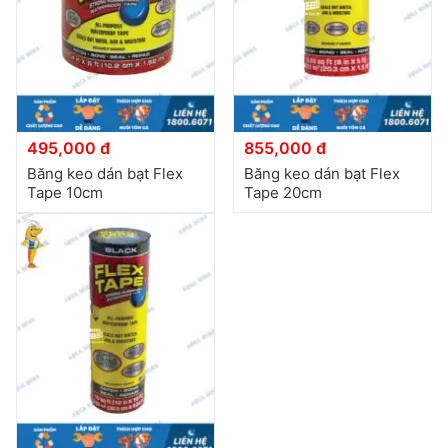
đặt
Quy
định
Blog
chia
495,000 đ
855,000 đ
sẻ
Băng keo dán bạt Flex
Băng keo dán bạt Flex
Tape 10cm
Tape 20cm
Liên
hệ