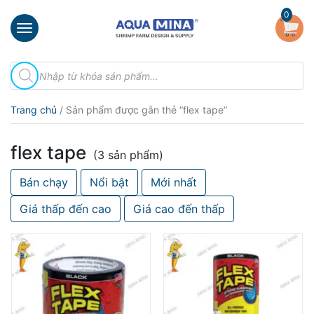
×
0
Trang
Tìm
chủ
kiếm
sản
Giới
phẩm
Trang chủ
/ Sản phẩm được gắn thẻ “flex tape”
thiệu
Sản
flex tape
phẩm
(3 sản phẩm)
Bán chạy
Nổi bật
Mới nhất
Đầu
Phun
Giá thấp đến cao
Giá cao đến thấp
Vi
Bọt
Khí
Ventek
Hướng
dẫn
lắp