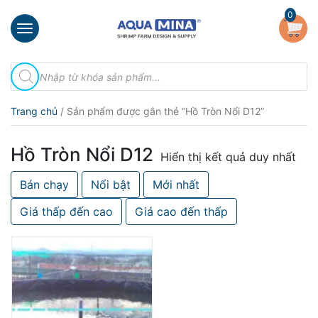
×
0
Trang
Tìm
chủ
kiếm
sản
Giới
phẩm
Trang chủ
/ Sản phẩm được gắn thẻ “Hồ Tròn Nổi D12”
thiệu
Sản
Hồ Tròn Nổi D12
phẩm
Hiển thị kết quả duy nhất
Bán chạy
Nổi bật
Mới nhất
Đầu
Phun
Giá thấp đến cao
Giá cao đến thấp
Vi
Bọt
Khí
Ventek
Hướng
dẫn
lắp