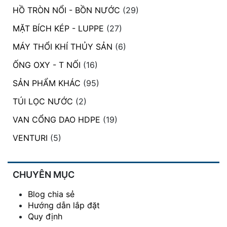
chọn
HỒ TRÒN NỔI - BỒN NƯỚC
(29)
trên
trang
MẶT BÍCH KÉP - LUPPE
(27)
sản
MÁY THỔI KHÍ THỦY SẢN
(6)
phẩm
ỐNG OXY - T NỐI
(16)
SẢN PHẨM KHÁC
(95)
TÚI LỌC NƯỚC
(2)
VAN CỔNG DAO HDPE
(19)
VENTURI
(5)
CHUYÊN MỤC
Blog chia sẻ
Hướng dẫn lắp đặt
Quy định