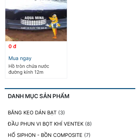
đặt
Quy
định
Blog
chia
0 đ
sẻ
Sản
Mua ngay
phẩm
Liên
Hồ tròn chứa nước
này
hệ
đường kính 12m
có
nhiều
biến
thể.
DANH MỤC SẢN PHẨM
Các
tùy
BĂNG KEO DÁN BẠT
(3)
chọn
có
ĐẦU PHUN VI BỌT KHÍ VENTEK
(8)
thể
HỐ SIPHON - BỒN COMPOSITE
(7)
được