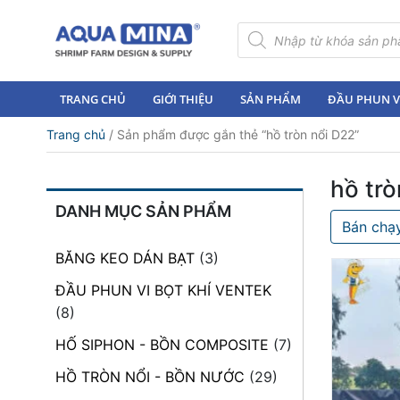
×
Tìm
kiếm
sản
Trang
phẩm
chủ
TRANG CHỦ
GIỚI THIỆU
SẢN PHẨM
ĐẦU PHUN VI
Giới
Trang chủ
/ Sản phẩm được gắn thẻ “hồ tròn nổi D22”
thiệu
Sản
hồ trò
phẩm
DANH MỤC SẢN PHẨM
Bán chạ
Đầu
Phun
BĂNG KEO DÁN BẠT
(3)
Vi
Bọt
ĐẦU PHUN VI BỌT KHÍ VENTEK
Khí
(8)
Ventek
HỐ SIPHON - BỒN COMPOSITE
(7)
Hướng
HỒ TRÒN NỔI - BỒN NƯỚC
(29)
dẫn
lắp