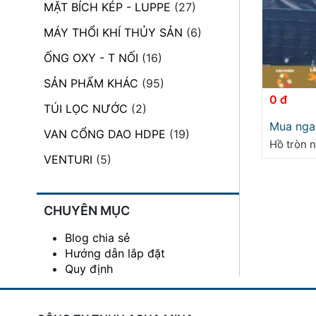
MẶT BÍCH KÉP - LUPPE
(27)
đặt
MÁY THỔI KHÍ THỦY SẢN
(6)
Quy
định
ỐNG OXY - T NỐI
(16)
SẢN PHẨM KHÁC
(95)
Blog
0 đ
chia
TÚI LỌC NƯỚC
(2)
sẻ
Mua nga
VAN CỔNG DAO HDPE
(19)
Liên
Hồ tròn 
hệ
VENTURI
(5)
CHUYÊN MỤC
Blog chia sẻ
Hướng dẫn lắp đặt
Quy định