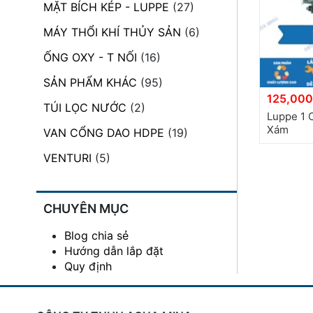
MẶT BÍCH KÉP - LUPPE
(27)
đặt
MÁY THỔI KHÍ THỦY SẢN
(6)
Quy
định
ỐNG OXY - T NỐI
(16)
SẢN PHẨM KHÁC
(95)
Blog
125,000
chia
TÚI LỌC NƯỚC
(2)
sẻ
Luppe 1 
Xám
VAN CỔNG DAO HDPE
(19)
Liên
hệ
VENTURI
(5)
CHUYÊN MỤC
Blog chia sẻ
Hướng dẫn lắp đặt
Quy định