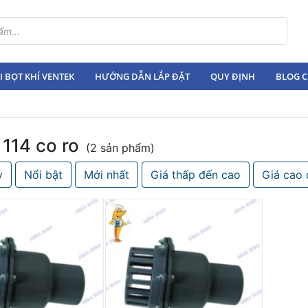
 BỌT KHÍ VENTEK
HƯỚNG DẪN LẮP ĐẶT
QUY ĐỊNH
BLOG C
 114 co ro
(2 sản phẩm)
y
Nổi bật
Mới nhất
Giá thấp đến cao
Giá cao 