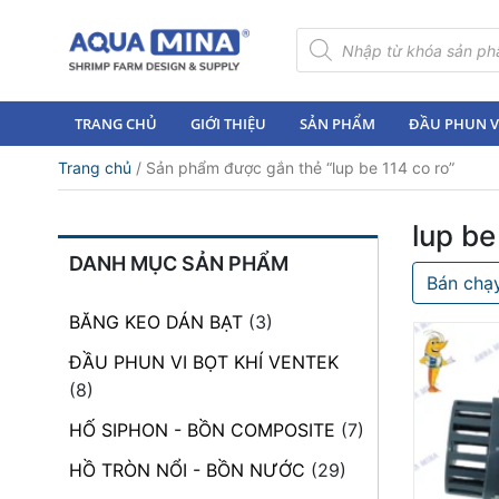
×
Tìm
kiếm
sản
Trang
phẩm
chủ
TRANG CHỦ
GIỚI THIỆU
SẢN PHẨM
ĐẦU PHUN VI
Giới
Trang chủ
/ Sản phẩm được gắn thẻ “lup be 114 co ro”
thiệu
Sản
lup be
phẩm
DANH MỤC SẢN PHẨM
Bán chạ
Đầu
Phun
BĂNG KEO DÁN BẠT
(3)
Vi
Bọt
ĐẦU PHUN VI BỌT KHÍ VENTEK
Khí
(8)
Ventek
HỐ SIPHON - BỒN COMPOSITE
(7)
Hướng
HỒ TRÒN NỔI - BỒN NƯỚC
(29)
dẫn
lắp