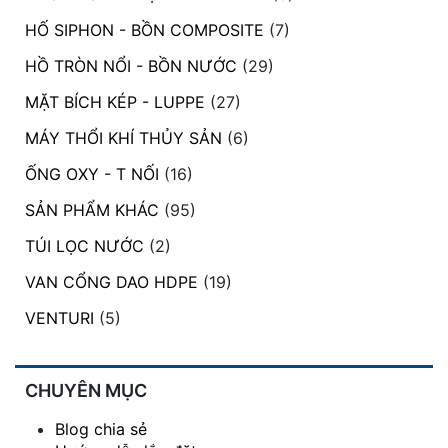
đặt
HỐ SIPHON - BỒN COMPOSITE
(7)
Quy
HỒ TRÒN NỔI - BỒN NƯỚC
(29)
định
MẶT BÍCH KÉP - LUPPE
(27)
Blog
MÁY THỔI KHÍ THỦY SẢN
(6)
chia
sẻ
ỐNG OXY - T NỐI
(16)
Liên
SẢN PHẨM KHÁC
(95)
hệ
TÚI LỌC NƯỚC
(2)
VAN CỔNG DAO HDPE
(19)
VENTURI
(5)
CHUYÊN MỤC
Blog chia sẻ