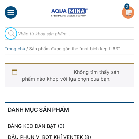
×
0
Trang
Tìm
chủ
kiếm
sản
Giới
phẩm
Trang chủ
/ Sản phẩm được gắn thẻ “mat bich kep fi 63”
thiệu
Sản
mat bich kep fi 63
phẩm
Không tìm thấy sản
phẩm nào khớp với lựa chọn của bạn.
Đầu
Phun
Vi
Bọt
Khí
DANH MỤC SẢN PHẨM
Ventek
Hướng
BĂNG KEO DÁN BẠT
(3)
dẫn
ĐẦU PHUN VI BỌT KHÍ VENTEK
(8)
lắp