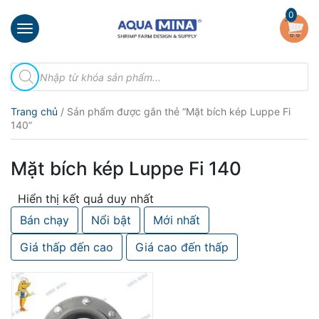
×
0
Trang
Tìm
chủ
kiếm
sản
Giới
phẩm
Trang chủ
/ Sản phẩm được gắn thẻ “Mặt bích kép Luppe Fi
thiệu
140”
Sản
phẩm
Mặt bích kép Luppe Fi 140
Đầu
Hiển thị kết quả duy nhất
Phun
Vi
Bán chạy
Nổi bật
Mới nhất
Bọt
Khí
Giá thấp đến cao
Giá cao đến thấp
Ventek
Hướng
dẫn
lắp