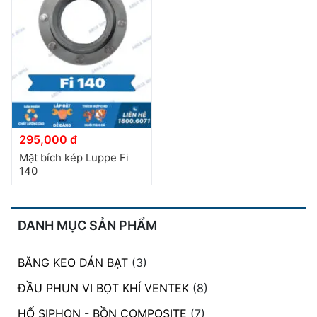
đặt
Quy
định
Blog
chia
sẻ
295,000 đ
Liên
Mặt bích kép Luppe Fi
hệ
140
DANH MỤC SẢN PHẨM
BĂNG KEO DÁN BẠT
(3)
ĐẦU PHUN VI BỌT KHÍ VENTEK
(8)
HỐ SIPHON - BỒN COMPOSITE
(7)