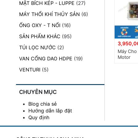
MẶT BÍCH KÉP - LUPPE
(27)
đặt
MÁY THỔI KHÍ THỦY SẢN
(6)
Quy
định
ỐNG OXY - T NỐI
(16)
SẢN PHẨM KHÁC
(95)
Blog
3,950,0
chia
TÚI LỌC NƯỚC
(2)
sẻ
Máy Cho 
Motor
VAN CỔNG DAO HDPE
(19)
Liên
hệ
VENTURI
(5)
CHUYÊN MỤC
Blog chia sẻ
Hướng dẫn lắp đặt
Quy định