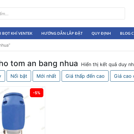
 BỌT KHÍ VENTEK
HƯỚNG DẪN LẮP ĐẶT
QUY ĐỊNH
BLOG C
nhua”
ho tom an bang nhua
Hiển thị kết quả duy nh
y
Nổi bật
Mới nhất
Giá thấp đến cao
Giá cao 
-5%