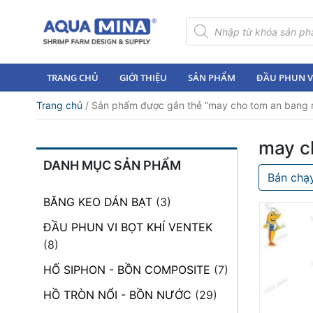
×
Tìm
kiếm
sản
Trang
phẩm
chủ
TRANG CHỦ
GIỚI THIỆU
SẢN PHẨM
ĐẦU PHUN VI
Giới
Trang chủ
/ Sản phẩm được gắn thẻ “may cho tom an bang 
thiệu
Sản
may c
phẩm
DANH MỤC SẢN PHẨM
Bán chạ
Đầu
Phun
BĂNG KEO DÁN BẠT
(3)
Vi
Bọt
ĐẦU PHUN VI BỌT KHÍ VENTEK
Khí
(8)
Ventek
HỐ SIPHON - BỒN COMPOSITE
(7)
Hướng
HỒ TRÒN NỔI - BỒN NƯỚC
(29)
dẫn
lắp