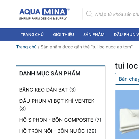
×
Tìm
kiếm
sản
Trang
phẩm
chủ
TRANG CHỦ
GIỚI THIỆU
SẢN PHẨM
ĐẦU PHUN VI
Giới
Trang chủ
/ Sản phẩm được gắn thẻ “tui loc nuoc ao tom”
thiệu
Sản
tui lo
phẩm
DANH MỤC SẢN PHẨM
Bán chạ
Đầu
Phun
BĂNG KEO DÁN BẠT
(3)
Vi
Bọt
ĐẦU PHUN VI BỌT KHÍ VENTEK
Khí
(8)
Ventek
HỐ SIPHON - BỒN COMPOSITE
(7)
Hướng
HỒ TRÒN NỔI - BỒN NƯỚC
(29)
dẫn
lắp