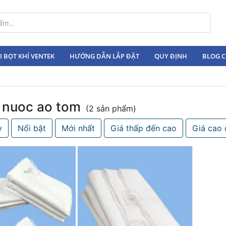
 BỌT KHÍ VENTEK
HƯỚNG DẪN LẮP ĐẶT
QUY ĐỊNH
BLOG C
c nuoc ao tom
(2 sản phẩm)
y
Nổi bật
Mới nhất
Giá thấp đến cao
Giá cao 