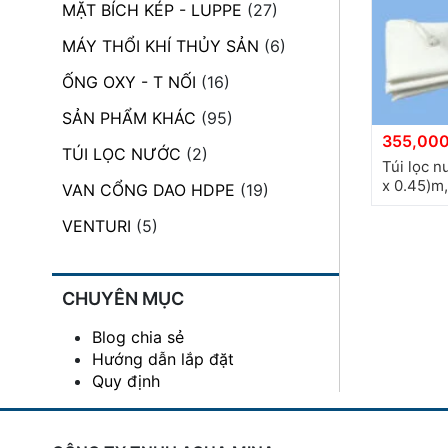
MẶT BÍCH KÉP - LUPPE
(27)
đặt
MÁY THỔI KHÍ THỦY SẢN
(6)
Quy
định
ỐNG OXY - T NỐI
(16)
SẢN PHẨM KHÁC
(95)
Blog
355,000
chia
TÚI LỌC NƯỚC
(2)
sẻ
Túi lọc n
x 0.45)m
VAN CỔNG DAO HDPE
(19)
Liên
hệ
VENTURI
(5)
CHUYÊN MỤC
Blog chia sẻ
Hướng dẫn lắp đặt
Quy định