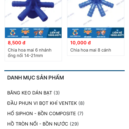
đặt
Quy
định
Blog
chia
8,500 đ
10,000 đ
sẻ
Chia hoa mai 6 nhánh
Chia hoa mai 8 cánh
ống nối 14-21mm
Liên
hệ
DANH MỤC SẢN PHẨM
BĂNG KEO DÁN BẠT
(3)
ĐẦU PHUN VI BỌT KHÍ VENTEK
(8)
HỐ SIPHON - BỒN COMPOSITE
(7)
HỒ TRÒN NỔI - BỒN NƯỚC
(29)