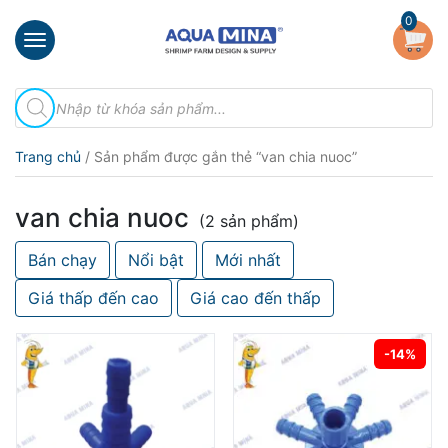
×
0
Trang
Tìm
chủ
kiếm
sản
Giới
phẩm
Trang chủ
/ Sản phẩm được gắn thẻ “van chia nuoc”
thiệu
Sản
van chia nuoc
phẩm
(2 sản phẩm)
Bán chạy
Nổi bật
Mới nhất
Đầu
Phun
Giá thấp đến cao
Giá cao đến thấp
Vi
Bọt
Khí
-14%
Ventek
Hướng
dẫn
lắp