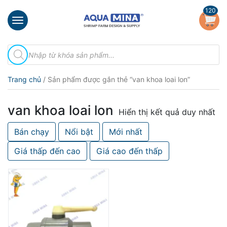
×
120
Trang
Tìm
chủ
kiếm
sản
Giới
phẩm
Trang chủ
/ Sản phẩm được gắn thẻ “van khoa loai lon”
thiệu
Sản
van khoa loai lon
phẩm
Hiển thị kết quả duy nhất
Bán chạy
Nổi bật
Mới nhất
Đầu
Phun
Giá thấp đến cao
Giá cao đến thấp
Vi
Bọt
Khí
Ventek
Hướng
dẫn
lắp