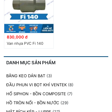
đặt
Quy
định
Blog
chia
830,000 đ
sẻ
Van nhựa PVC Fi 140
Liên
hệ
DANH MỤC SẢN PHẨM
BĂNG KEO DÁN BẠT
(3)
ĐẦU PHUN VI BỌT KHÍ VENTEK
(8)
HỐ SIPHON - BỒN COMPOSITE
(7)
HỒ TRÒN NỔI - BỒN NƯỚC
(29)
MẶT BÍCH KÉP - LUPPE
(27)