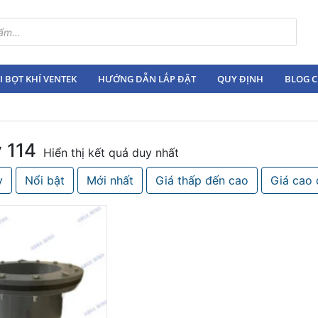
 BỌT KHÍ VENTEK
HƯỚNG DẪN LẮP ĐẶT
QUY ĐỊNH
BLOG C
 114
Hiển thị kết quả duy nhất
y
Nổi bật
Mới nhất
Giá thấp đến cao
Giá cao 