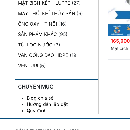
MẶT BÍCH KÉP - LUPPE
(27)
đặt
MÁY THỔI KHÍ THỦY SẢN
(6)
Quy
định
ỐNG OXY - T NỐI
(16)
SẢN PHẨM KHÁC
(95)
Blog
165,000
chia
TÚI LỌC NƯỚC
(2)
sẻ
Mặt bíc
VAN CỔNG DAO HDPE
(19)
Liên
hệ
VENTURI
(5)
CHUYÊN MỤC
Blog chia sẻ
Hướng dẫn lắp đặt
Quy định