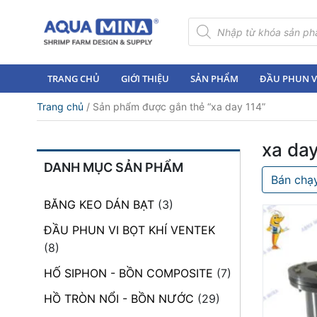
×
Tìm
kiếm
sản
Trang
phẩm
chủ
TRANG CHỦ
GIỚI THIỆU
SẢN PHẨM
ĐẦU PHUN VI
Giới
Trang chủ
/ Sản phẩm được gắn thẻ “xa day 114”
thiệu
Sản
xa day
phẩm
DANH MỤC SẢN PHẨM
Bán chạ
Đầu
Phun
BĂNG KEO DÁN BẠT
(3)
Vi
Bọt
ĐẦU PHUN VI BỌT KHÍ VENTEK
Khí
(8)
Ventek
HỐ SIPHON - BỒN COMPOSITE
(7)
Hướng
HỒ TRÒN NỔI - BỒN NƯỚC
(29)
dẫn
lắp