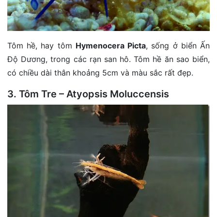
Tôm hề, hay tôm
Hymenocera Picta
, sống ở biển Ấn
Độ Dương, trong các rạn san hô. Tôm hề ăn sao biển,
có chiều dài thân khoảng 5cm và màu sắc rất đẹp.
3. Tôm Tre – Atyopsis Moluccensis