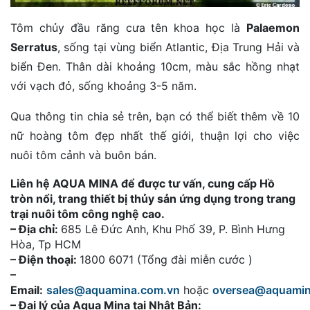
Tôm chủy đầu răng cưa tên khoa học là
Palaemon
Serratus
, sống tại vùng biển Atlantic, Địa Trung Hải và
biển Đen. Thân dài khoảng 10cm, màu sắc hồng nhạt
với vạch đỏ, sống khoảng 3-5 năm.
Qua thông tin chia sẻ trên, bạn có thể biết thêm về 10
nữ hoàng tôm đẹp nhất thế giới, thuận lợi cho việc
nuôi tôm cảnh và buôn bán.
Liên hệ AQUA MINA để được tư vấn, cung cấp Hồ
tròn nổi, trang thiết bị thủy sản ứng dụng trong trang
trại nuôi tôm công nghệ cao.
– Địa chỉ:
685 Lê Đức Anh, Khu Phố 39, P. Bình Hưng
Hòa, Tp HCM
– Điện thoại:
1800 6071 (Tổng đài miễn cước )
–
Email:
sales@aquamina.com.vn
hoặc
oversea@aquami
– Đại lý của Aqua Mina tại Nhật Bản: