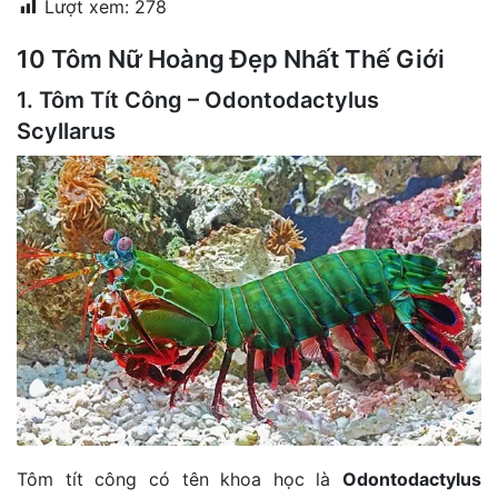
Lượt xem:
278
đặt
10 Tôm Nữ Hoàng Đẹp Nhất Thế Giới
Quy
định
1. Tôm Tít Công – Odontodactylus
Scyllarus
Blog
chia
sẻ
Liên
hệ
Tôm tít công có tên khoa học là
Odontodactylus