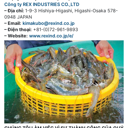
Công ty REX INDUSTRIES CO.,LTD
– Địa chỉ:
1-9-3 Hishiya-Higashi, Higashi-Osaka 578-
0948 JAPAN
– Email:
kimakubo@rexind.co.jp
– Điện thoại:
+81-(0)72-961-9893
– Website:
www.rexind.co.jp/e/
CHÚNG TÔI LÀM VIỆC VÌ SỰ THÀNH CÔNG CỦA QUÝ