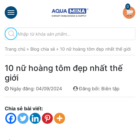
×
0
Trang
Tìm
chủ
kiếm
sản
Giới
phẩm
Trang chủ
»
Blog chia sẻ
»
10 nữ hoàng tôm đẹp nhất thế giới
thiệu
Sản
10 nữ hoàng tôm đẹp nhất thế
phẩm
giới
Đầu
Phun
Ngày đăng: 04/09/2024
Đăng bởi: Biên tập
Vi
Bọt
Khí
Chia sẻ bài viết:
Ventek
Hướng
dẫn
lắp