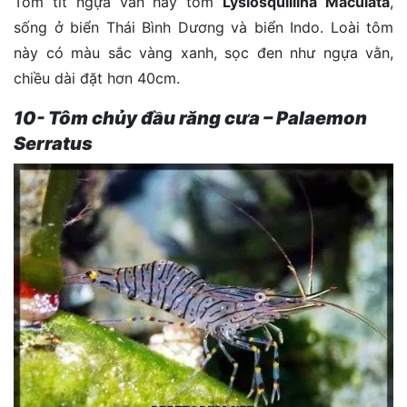
Tôm tít ngựa vằn hay tôm
Lysiosquillina Maculata
,
sống ở biển Thái Bình Dương và biển Indo. Loài tôm
này có màu sắc vàng xanh, sọc đen như ngựa vằn,
chiều dài đặt hơn 40cm.
10- Tôm chủy đầu răng cưa – Palaemon
Serratus