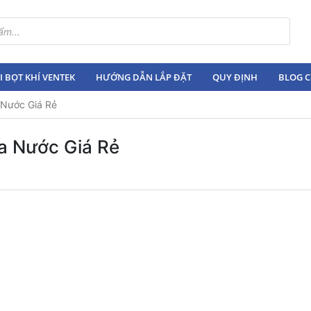
 BỌT KHÍ VENTEK
HƯỚNG DẪN LẮP ĐẶT
QUY ĐỊNH
BLOG C
 Nước Giá Rẻ
a Nước Giá Rẻ