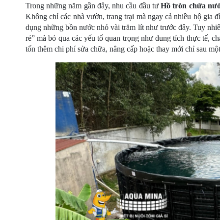
Trong những năm gần đây, nhu cầu đầu tư 
Hồ tròn chứa nư
đặt
Không chỉ các nhà vườn, trang trại mà ngay cả nhiều hộ gia đ
dụng những bồn nước nhỏ vài trăm lít như trước đây. Tuy nhiên
Quy
rẻ” mà bỏ qua các yếu tố quan trọng như dung tích thực tế, ch
định
tốn thêm chi phí sửa chữa, nâng cấp hoặc thay mới chỉ sau một
Blog
chia
sẻ
Liên
hệ