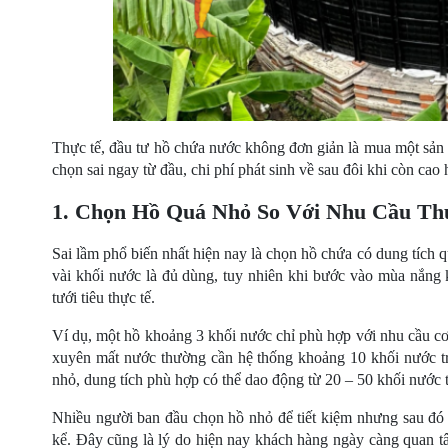
Thực tế, đầu tư hồ chứa nước không đơn giản là mua một sản
chọn sai ngay từ đầu, chi phí phát sinh về sau đôi khi còn cao 
1. Chọn Hồ Quá Nhỏ So Với Nhu Cầu Th
Sai lầm phổ biến nhất hiện nay là chọn hồ chứa có dung tích 
vài khối nước là đủ dùng, tuy nhiên khi bước vào mùa nắng 
tưới tiêu thực tế.
Ví dụ, một hồ khoảng 3 khối nước chỉ phù hợp với nhu cầu cơ 
xuyên mất nước thường cần hệ thống khoảng 10 khối nước tr
nhỏ, dung tích phù hợp có thể dao động từ 20 – 50 khối nước t
Nhiều người ban đầu chọn hồ nhỏ để tiết kiệm nhưng sau đó l
kể. Đây cũng là lý do hiện nay khách hàng ngày càng quan tâ