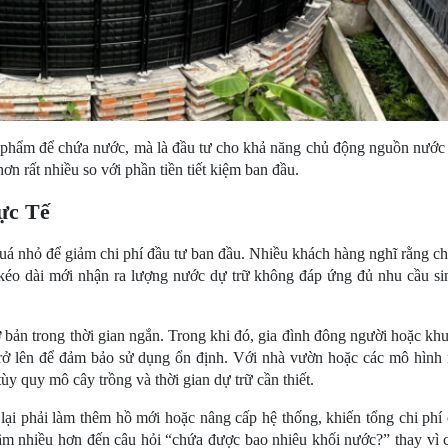
 phẩm để chứa nước, mà là đầu tư cho khả năng chủ động nguồn nước l
hơn rất nhiều so với phần tiền tiết kiệm ban đầu.
ực Tế
quá nhỏ để giảm chi phí đầu tư ban đầu. Nhiều khách hàng nghĩ rằng ch
kéo dài mới nhận ra lượng nước dự trữ không đáp ứng đủ nhu cầu sin
bản trong thời gian ngắn. Trong khi đó, gia đình đông người hoặc khu
ở lên để đảm bảo sử dụng ổn định. Với nhà vườn hoặc các mô hình 
ùy quy mô cây trồng và thời gian dự trữ cần thiết.
ại phải làm thêm hồ mới hoặc nâng cấp hệ thống, khiến tổng chi phí đ
m nhiều hơn đến câu hỏi “chứa được bao nhiêu khối nước?” thay vì ch