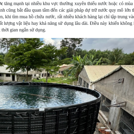
ớc
 tăng mạnh tại nhiều khu vực thường xuyên thiếu nước hoặc có mùa k
ình cũng bắt đầu quan tâm đến các giải pháp dự trữ nước quy mô lớn th
, khi tìm mua hồ chứa nước, rất nhiều khách hàng lại chỉ tập trung vào
ất lượng vật liệu hay khả năng sử dụng lâu dài. Điều này khiến không í
 thời gian ngắn sử dụng.