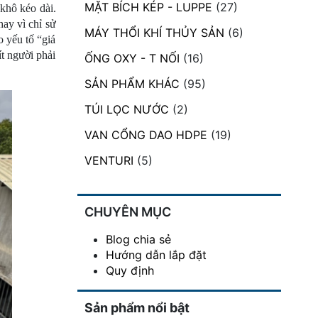
MẶT BÍCH KÉP - LUPPE
(27)
hô kéo dài. 
ay vì chỉ sử 
MÁY THỔI KHÍ THỦY SẢN
(6)
 yếu tố “giá 
t người phải 
ỐNG OXY - T NỐI
(16)
SẢN PHẨM KHÁC
(95)
TÚI LỌC NƯỚC
(2)
VAN CỔNG DAO HDPE
(19)
VENTURI
(5)
CHUYÊN MỤC
Blog chia sẻ
Hướng dẫn lắp đặt
Quy định
Sản phẩm nổi bật