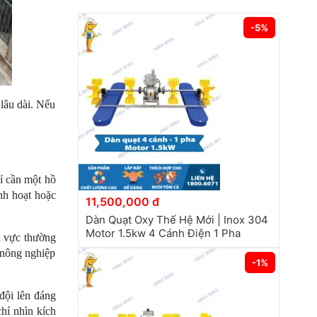
-5%
âu dài. Nếu 
ỉ cần một hồ 
h hoạt hoặc 
11,500,000 đ
Dàn Quạt Oxy Thế Hệ Mới | Inox 304
Motor 1.5kw 4 Cánh Điện 1 Pha
 vực thường 
nông nghiệp 
-1%
ội lên đáng 
ỉ nhìn kích 