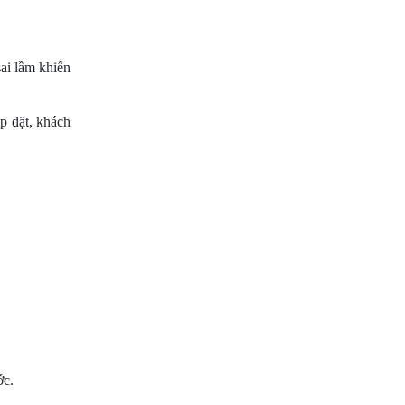
i lầm khiến 
 đặt, khách 
ớc.