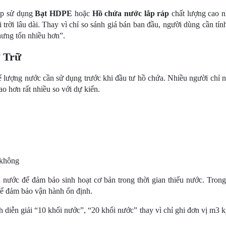
áp sử dụng 
Bạt HDPE
 hoặc 
Hồ chứa nước lắp ráp
 chất lượng cao n
rời lâu dài. Thay vì chỉ so sánh giá bán ban đầu, người dùng cần tính
hưng tốn nhiều hơn”.
 Trữ
hể lượng nước cần sử dụng trước khi đầu tư hồ chứa. Nhiều người chỉ n
o hơn rất nhiều so với dự kiến.
 không
 nước để đảm bảo sinh hoạt cơ bản trong thời gian thiếu nước. Trong 
để đảm bảo vận hành ổn định.
 diễn giải “10 khối nước”, “20 khối nước” thay vì chỉ ghi đơn vị m3 kỹ