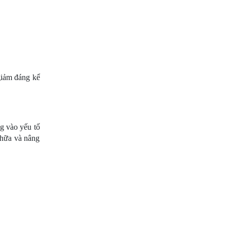
giảm đáng kể 
g vào yếu tố 
chữa và nâng 