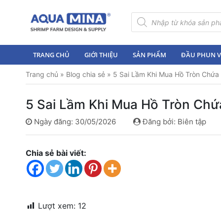
×
Tìm
kiếm
sản
Trang
phẩm
chủ
TRANG CHỦ
GIỚI THIỆU
SẢN PHẨM
ĐẦU PHUN VI
Giới
Trang chủ
»
Blog chia sẻ
»
5 Sai Lầm Khi Mua Hồ Tròn Chứa
thiệu
Sản
5 Sai Lầm Khi Mua Hồ Tròn Chứ
phẩm
Ngày đăng: 30/05/2026
Đăng bởi: Biên tập
Đầu
Phun
Vi
Chia sẻ bài viết:
Bọt
Khí
Ventek
Hướng
Lượt xem:
12
dẫn
lắp