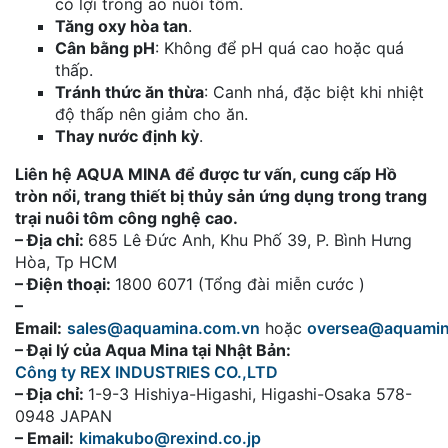
có lợi trong ao nuôi tôm.
Tăng oxy hòa tan
.
Cân bằng pH
: Không để pH quá cao hoặc quá
thấp.
Tránh thức ăn thừa
: Canh nhá, đặc biệt khi nhiệt
độ thấp nên giảm cho ăn.
Thay nước định kỳ
.
Liên hệ AQUA MINA để được tư vấn, cung cấp Hồ
tròn nổi, trang thiết bị thủy sản ứng dụng trong trang
trại nuôi tôm công nghệ cao.
– Địa chỉ:
685 Lê Đức Anh, Khu Phố 39, P. Bình Hưng
Hòa, Tp HCM
– Điện thoại:
1800 6071 (Tổng đài miễn cước )
–
Email:
sales@aquamina.com.vn
hoặc
oversea@aquami
– Đại lý của Aqua Mina tại Nhật Bản:
Công ty REX INDUSTRIES CO.,LTD
– Địa chỉ:
1-9-3 Hishiya-Higashi, Higashi-Osaka 578-
0948 JAPAN
– Email:
kimakubo@rexind.co.jp