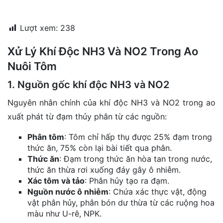
đặt
Lượt xem:
238
Quy
định
Xử Lý Khí Độc NH3 Và NO2 Trong Ao
Blog
Nuôi Tôm
chia
sẻ
1. Nguồn gốc khí độc NH3 và NO2
Liên
Nguyên nhân chính của khí độc NH3 và NO2 trong ao
hệ
xuất phát từ đạm thủy phân từ các nguồn:
Phân tôm
: Tôm chỉ hấp thụ được 25% đạm trong
thức ăn, 75% còn lại bài tiết qua phân.
Thức ăn
: Đạm trong thức ăn hòa tan trong nước,
thức ăn thừa rơi xuống đáy gây ô nhiễm.
Xác tôm và tảo
: Phân hủy tạo ra đạm.
Nguồn nước ô nhiễm
: Chứa xác thực vật, động
vật phân hủy, phân bón dư thừa từ các ruộng hoa
màu như U-rê, NPK.