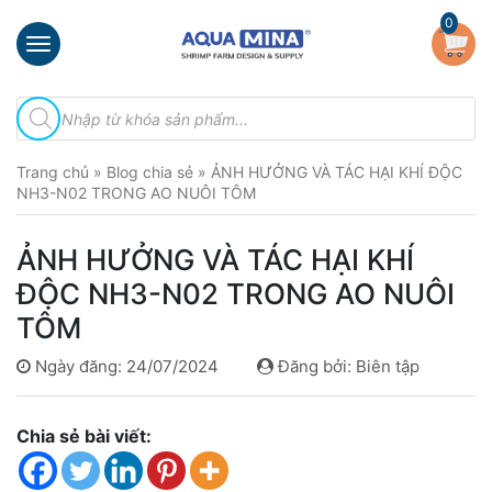
×
0
Trang
Tìm
chủ
kiếm
sản
Giới
phẩm
Trang chủ
»
Blog chia sẻ
»
ẢNH HƯỞNG VÀ TÁC HẠI KHÍ ĐỘC
thiệu
NH3-N02 TRONG AO NUÔI TÔM
Sản
phẩm
ẢNH HƯỞNG VÀ TÁC HẠI KHÍ
Đầu
ĐỘC NH3-N02 TRONG AO NUÔI
Phun
TÔM
Vi
Bọt
Ngày đăng: 24/07/2024
Đăng bởi: Biên tập
Khí
Ventek
Chia sẻ bài viết:
Hướng
dẫn
lắp