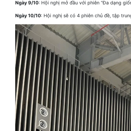
Ngày 9/10
: Hội nghị mở đầu với phiên “Đa dạng giố
Ngày 10/10
: Hội nghị sẽ có 4 phiên chủ đề, tập tr