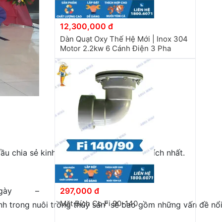
12,300,000 đ
Dàn Quạt Oxy Thế Hệ Mới | Inox 304
Motor 2.2kw 6 Cánh Điện 3 Pha
u chia sẻ kinh nghiệm và giải pháp hữu ích nhất.
297,000 đ
ngày –
Mặt Bích Co Fi 90-140
xanh trong nuôi trồng thủy sản” sẽ bao gồm những vấn đề nổ