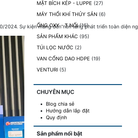
MẶT BÍCH KÉP - LUPPE
(27)
MÁY THỔI KHÍ THỦY SẢN
(6)
ỐNG OXY - T NỐI
(16)
2024. Sự kiện mang đến nền tảng phát triển toàn diện ngàn
SẢN PHẨM KHÁC
(95)
TÚI LỌC NƯỚC
(2)
VAN CỔNG DAO HDPE
(19)
VENTURI
(5)
CHUYÊN MỤC
Blog chia sẻ
Hướng dẫn lắp đặt
Quy định
Sản phẩm nổi bật