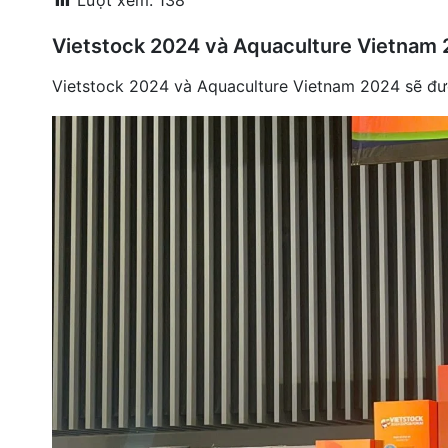
Lượt xem:
138
đặt
Vietstock 2024 và Aquaculture Vietnam 
Quy
định
Vietstock 2024 và Aquaculture Vietnam 2024 sẽ được
Blog
chia
sẻ
Liên
hệ