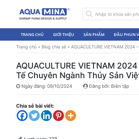
×
Tìm
kiếm
sản
Trang
phẩm
chủ
TRANG CHỦ
GIỚI THIỆU
SẢN PHẨM
ĐẦU PHUN VI
Giới
Trang chủ
»
Blog chia sẻ
»
AQUACULTURE VIETNAM 2024 – A
thiệu
Sản
AQUACULTURE VIETNAM 2024 –
phẩm
Tế Chuyên Ngành Thủy Sản Việ
Đầu
Ngày đăng: 09/10/2024
Đăng bởi: Biên tập
Phun
Vi
Bọt
Chia sẻ bài viết:
Khí
Ventek
Hướng
dẫn
lắp