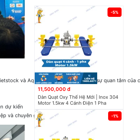
-5%
Vietstock và Aquaculture Vietnam thu hút sự quan tâm của 
11,500,000 đ
Dàn Quạt Oxy Thế Hệ Mới | Inox 304
Motor 1.5kw 4 Cánh Điện 1 Pha
dự kiến ​​
ệp và chuyên gia trong ngành thủy sản.
-1%