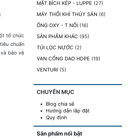
MẶT BÍCH KÉP - LUPPE
(27)
n
MÁY THỔI KHÍ THỦY SẢN
(6)
ỐNG OXY - T NỐI
(16)
ột tổ chức
SẢN PHẨM KHÁC
(95)
tiêu chuẩn
TÚI LỌC NƯỚC
(2)
 và bảo vệ
VAN CỔNG DAO HDPE
(19)
VENTURI
(5)
CHUYÊN MỤC
Blog chia sẻ
Hướng dẫn lắp đặt
Quy định
Sản phẩm nổi bật