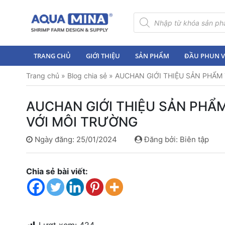
×
Tìm
kiếm
sản
Trang
phẩm
chủ
TRANG CHỦ
GIỚI THIỆU
SẢN PHẨM
ĐẦU PHUN VI
Giới
Trang chủ
»
Blog chia sẻ
»
AUCHAN GIỚI THIỆU SẢN PHẨM
thiệu
Sản
AUCHAN GIỚI THIỆU SẢN PHẨM
phẩm
VỚI MÔI TRƯỜNG
Đầu
Ngày đăng: 25/01/2024
Đăng bởi: Biên tập
Phun
Vi
Bọt
Chia sẻ bài viết:
Khí
Ventek
Hướng
dẫn
lắp