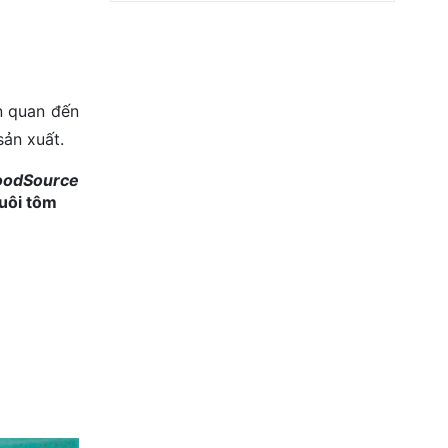
n quan đến
sản xuất.
oodSource
nuôi tôm