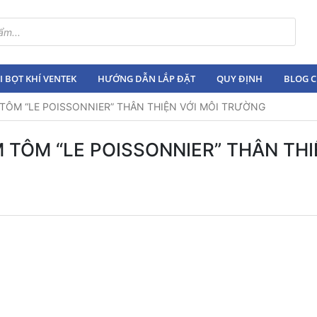
 BỌT KHÍ VENTEK
HƯỚNG DẪN LẮP ĐẶT
QUY ĐỊNH
BLOG C
 TÔM “LE POISSONNIER” THÂN THIỆN VỚI MÔI TRƯỜNG
 TÔM “LE POISSONNIER” THÂN THI