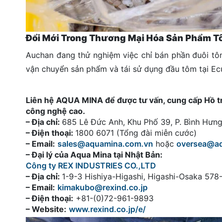
Đổi Mới Trong Thương Mại Hóa Sản Phẩm 
Auchan đang thử nghiệm việc chỉ bán phần đuôi tôm
vận chuyển sản phẩm và tái sử dụng đầu tôm tại Ecu
Liên hệ AQUA MINA để được tư vấn, cung cấp Hồ tròn
công nghệ cao.
– Địa chỉ:
685 Lê Đức Anh, Khu Phố 39, P. Bình Hư
– Điện thoại:
1800 6071 (Tổng đài miễn cước)
– Email:
sales@aquamina.com.vn
hoặc
oversea@a
– Đại lý của Aqua Mina tại Nhật Bản:
Công ty REX INDUSTRIES CO.,LTD
– Địa chỉ:
1-9-3 Hishiya-Higashi, Higashi-Osaka 57
– Email:
kimakubo@rexind.co.jp
– Điện thoại:
+81-(0)72-961-9893
– Website:
www.rexind.co.jp/e/