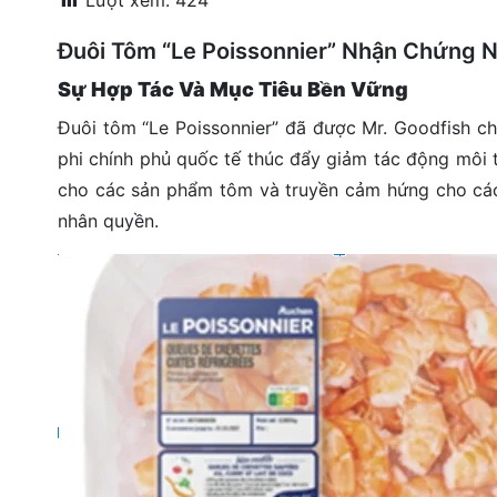
Lượt xem:
424
đặt
Đuôi Tôm “Le Poissonnier” Nhận Chứng 
Quy
Sự Hợp Tác Và Mục Tiêu Bền Vững
định
Đuôi tôm “Le Poissonnier” đã được Mr. Goodfish c
Blog
phi chính phủ quốc tế thúc đẩy giảm tác động môi 
chia
sẻ
cho các sản phẩm tôm và truyền cảm hứng cho các
nhân quyền.
Liên
hệ