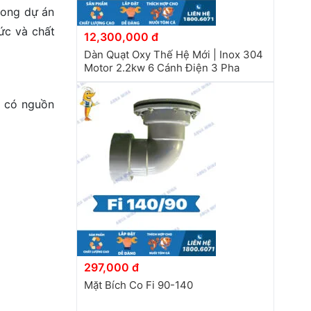
rong dự án
ức và chất
12,300,000 đ
Dàn Quạt Oxy Thế Hệ Mới | Inox 304
Motor 2.2kw 6 Cánh Điện 3 Pha
n có nguồn
297,000 đ
Mặt Bích Co Fi 90-140