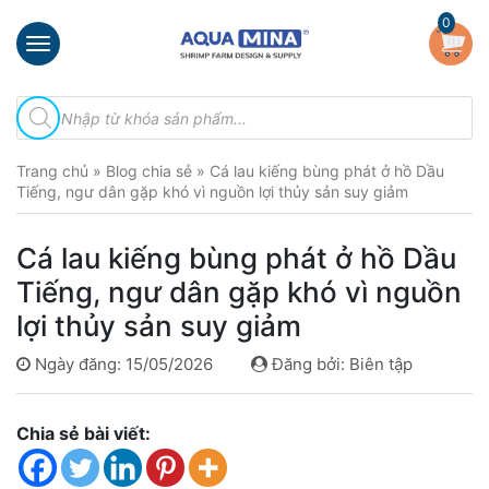
×
0
Trang
Tìm
chủ
kiếm
sản
Giới
phẩm
Trang chủ
»
Blog chia sẻ
»
Cá lau kiếng bùng phát ở hồ Dầu
thiệu
Tiếng, ngư dân gặp khó vì nguồn lợi thủy sản suy giảm
Sản
phẩm
Cá lau kiếng bùng phát ở hồ Dầu
Đầu
Tiếng, ngư dân gặp khó vì nguồn
Phun
lợi thủy sản suy giảm
Vi
Bọt
Ngày đăng: 15/05/2026
Đăng bởi: Biên tập
Khí
Ventek
Chia sẻ bài viết:
Hướng
dẫn
lắp