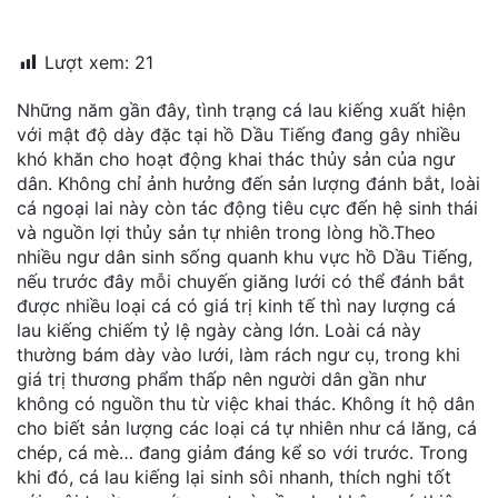
đặt
Lượt xem:
21
Quy
định
Những năm gần đây, tình trạng cá lau kiếng xuất hiện
với mật độ dày đặc tại hồ Dầu Tiếng đang gây nhiều
Blog
khó khăn cho hoạt động khai thác thủy sản của ngư
chia
sẻ
dân. Không chỉ ảnh hưởng đến sản lượng đánh bắt, loài
cá ngoại lai này còn tác động tiêu cực đến hệ sinh thái
Liên
và nguồn lợi thủy sản tự nhiên trong lòng hồ.Theo
hệ
nhiều ngư dân sinh sống quanh khu vực hồ Dầu Tiếng,
nếu trước đây mỗi chuyến giăng lưới có thể đánh bắt
được nhiều loại cá có giá trị kinh tế thì nay lượng cá
lau kiếng chiếm tỷ lệ ngày càng lớn. Loài cá này
thường bám dày vào lưới, làm rách ngư cụ, trong khi
giá trị thương phẩm thấp nên người dân gần như
không có nguồn thu từ việc khai thác. Không ít hộ dân
cho biết sản lượng các loại cá tự nhiên như cá lăng, cá
chép, cá mè… đang giảm đáng kể so với trước. Trong
khi đó, cá lau kiếng lại sinh sôi nhanh, thích nghi tốt