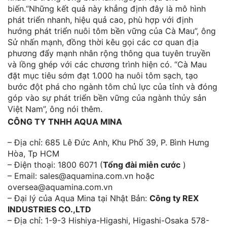
biến.“Những kết quả này khẳng định đây là mô hình
phát triển nhanh, hiệu quả cao, phù hợp với định
hướng phát triển nuôi tôm bền vững của Cà Mau”, ông
Sử nhấn mạnh, đồng thời kêu gọi các cơ quan địa
phương đẩy mạnh nhân rộng thông qua tuyên truyền
và lồng ghép với các chương trình hiện có. “Cà Mau
đặt mục tiêu sớm đạt 1.000 ha nuôi tôm sạch, tạo
bước đột phá cho ngành tôm chủ lực của tỉnh và đóng
góp vào sự phát triển bền vững của ngành thủy sản
Việt Nam”, ông nói thêm.
CÔNG TY TNHH AQUA MINA
– Địa chỉ: 685 Lê Đức Anh, Khu Phố 39, P. Bình Hưng
Hòa, Tp HCM
– Điện thoại: 1800 6071 (
Tổng đài miễn cước
)
– Email: sales@aquamina.com.vn hoặc
oversea@aquamina.com.vn
– Đại lý của Aqua Mina tại Nhật Bản:
Công ty REX
INDUSTRIES CO.,LTD
– Địa chỉ: 1-9-3 Hishiya-Higashi, Higashi-Osaka 578-