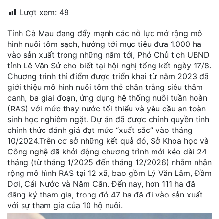
đặt
Lượt xem:
49
Quy
Tỉnh Cà Mau đang đẩy mạnh các nỗ lực mở rộng mô
định
hình nuôi tôm sạch, hướng tới mục tiêu đưa 1.000 ha
vào sản xuất trong những năm tới, Phó Chủ tịch UBND
Blog
tỉnh Lê Văn Sử cho biết tại hội nghị tổng kết ngày 17/8.
chia
Chương trình thí điểm được triển khai từ năm 2023 đã
sẻ
giới thiệu mô hình nuôi tôm thẻ chân trắng siêu thâm
canh, ba giai đoạn, ứng dụng hệ thống nuôi tuần hoàn
Liên
(RAS) với mức thay nước tối thiểu và yêu cầu an toàn
hệ
sinh học nghiêm ngặt. Dự án đã được chính quyền tỉnh
chính thức đánh giá đạt mức “xuất sắc” vào tháng
10/2024.Trên cơ sở những kết quả đó, Sở Khoa học và
Công nghệ đã khởi động chương trình mới kéo dài 24
tháng (từ tháng 1/2025 đến tháng 12/2026) nhằm nhân
rộng mô hình RAS tại 12 xã, bao gồm Lý Văn Lâm, Đầm
Dơi, Cái Nước và Năm Căn. Đến nay, hơn 111 ha đã
đăng ký tham gia, trong đó 47 ha đã đi vào sản xuất
với sự tham gia của 10 hộ nuôi.