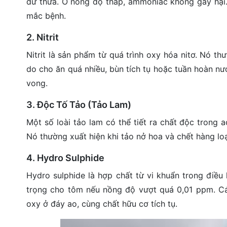
dư thừa. Ở nồng độ thấp, ammoniac không gây hại
mắc bệnh.
2. Nitrit
Nitrit là sản phẩm từ quá trình oxy hóa nitơ. Nó t
do cho ăn quá nhiều, bùn tích tụ hoặc tuần hoàn nướ
vong.
3. Độc Tố Tảo (Tảo Lam)
Một số loài tảo lam có thể tiết ra chất độc trong
Nó thường xuất hiện khi tảo nở hoa và chết hàng lo
4. Hydro Sulphide
Hydro sulphide là hợp chất từ vi khuẩn trong điề
trọng cho tôm nếu nồng độ vượt quá 0,01 ppm. Cá
oxy ở đáy ao, cùng chất hữu cơ tích tụ.