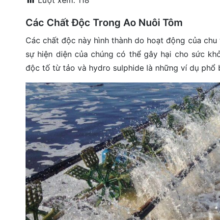
Lượt xem:
118
đặt
Các Chất Độc Trong Ao Nuôi Tôm
Quy
Các chất độc này hình thành do hoạt động của chu t
định
sự hiện diện của chúng có thể gây hại cho sức kh
Blog
độc tố từ tảo và hydro sulphide là những ví dụ phổ 
chia
sẻ
Liên
hệ