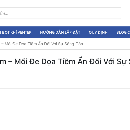
 BỌT KHÍ VENTEK
HƯỚNG DẪN LẮP ĐẶT
QUY ĐỊNH
BLOG C
 – Mối Đe Dọa Tiềm Ẩn Đối Với Sự Sống Còn
m – Mối Đe Dọa Tiềm Ẩn Đối Với Sự