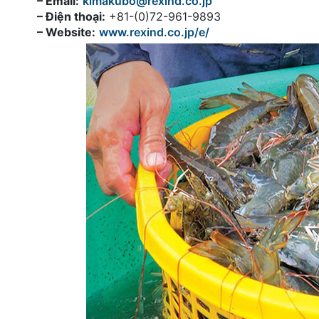
– Email:
kimakubo@rexind.co.jp
– Điện thoại:
+81-(0)72-961-9893
– Website:
www.rexind.co.jp/e/