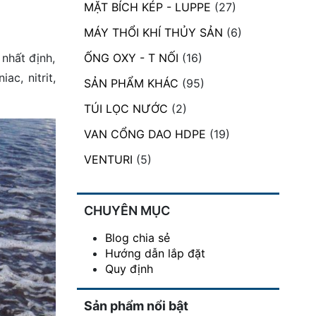
MẶT BÍCH KÉP - LUPPE
(27)
MÁY THỔI KHÍ THỦY SẢN
(6)
 nhất định,
ỐNG OXY - T NỐI
(16)
c, nitrit,
SẢN PHẨM KHÁC
(95)
TÚI LỌC NƯỚC
(2)
VAN CỔNG DAO HDPE
(19)
VENTURI
(5)
CHUYÊN MỤC
Blog chia sẻ
Hướng dẫn lắp đặt
Quy định
Sản phẩm nổi bật