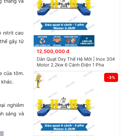
g thẳng và
 nitrit cao
 thể gây tử
12,500,000 đ
Dàn Quạt Oxy Thế Hệ Mới | Inox 304
Motor 2.2kw 6 Cánh Điện 1 Pha
e của tôm.
-3%
 khác.
hại nghiêm
nh sáng và