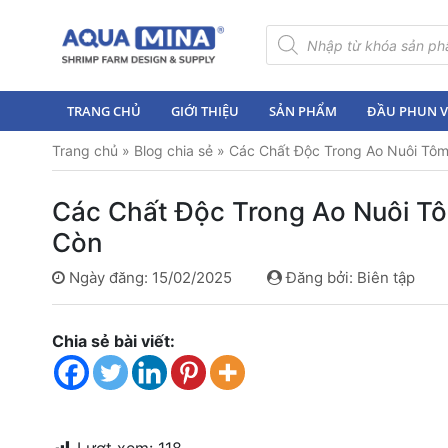
×
Tìm
kiếm
sản
Trang
phẩm
chủ
TRANG CHỦ
GIỚI THIỆU
SẢN PHẨM
ĐẦU PHUN VI
Giới
Trang chủ
»
Blog chia sẻ
»
Các Chất Độc Trong Ao Nuôi Tôm
thiệu
Sản
Các Chất Độc Trong Ao Nuôi Tô
phẩm
Còn
Đầu
Ngày đăng: 15/02/2025
Đăng bởi: Biên tập
Phun
Vi
Bọt
Chia sẻ bài viết:
Khí
Ventek
Hướng
dẫn
lắp