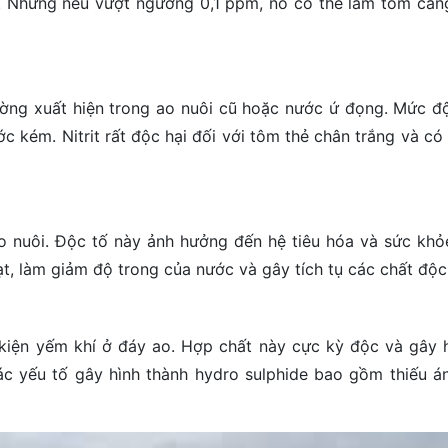
. Nhưng nếu vượt ngưỡng 0,1 ppm, nó có thể làm tôm căn
hường xuất hiện trong ao nuôi cũ hoặc nước ứ đọng. Mức độ
c kém. Nitrit rất độc hại đối với tôm thẻ chân trắng và có
 ao nuôi. Độc tố này ảnh hưởng đến hệ tiêu hóa và sức khỏ
ạt, làm giảm độ trong của nước và gây tích tụ các chất độc
u kiện yếm khí ở đáy ao. Hợp chất này cực kỳ độc và gây 
c yếu tố gây hình thành hydro sulphide bao gồm thiếu á