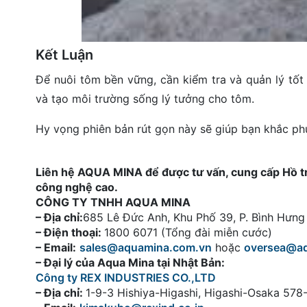
Kết Luận
Để nuôi tôm bền vững, cần kiểm tra và quản lý tốt
và tạo môi trường sống lý tưởng cho tôm.
Hy vọng phiên bản rút gọn này sẽ giúp bạn khắc ph
Liên hệ AQUA MINA để được tư vấn, cung cấp Hồ tròn
công nghệ cao.
CÔNG TY TNHH AQUA MINA
– Địa chỉ:
685 Lê Đức Anh, Khu Phố 39, P. Bình Hưn
– Điện thoại:
1800 6071 (Tổng đài miễn cước)
– Email:
sales@aquamina.com.vn
hoặc
oversea@a
– Đại lý của Aqua Mina tại Nhật Bản:
Công ty REX INDUSTRIES CO.,LTD
– Địa chỉ:
1-9-3 Hishiya-Higashi, Higashi-Osaka 57