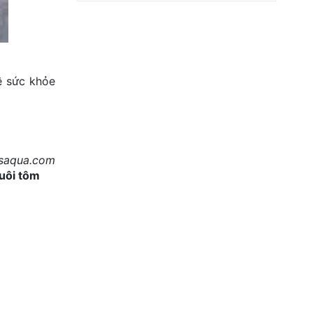
ề sức khỏe
osaqua.com
nuôi tôm