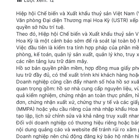
Lượt xem:
12
đặt
Hiệp hội Chế biến và Xuất khẩu thuỷ sản Việt Nam (
Quy
Văn phòng Đại diện Thương mại Hoa Kỳ (USTR) xếp 
định
quyền sở hữu trí tuệ.
Theo đó, Hiệp hội Chế biến và Xuất khẩu thuỷ sản 
Blog
Hoa Kỳ là một cảnh báo sớm để rà soát lại toàn bộ h
chia
Việc đầu tiên là kiểm tra tính hợp pháp của phần 
sẻ
phòng, kế toán, quản lý sản xuất, quản lý kho, truy x
các nền tảng lưu trữ đám mây.
Liên
Hồ sơ bản quyền phần mềm, hợp đồng mua giấy phé
hệ
lưu trữ đầy đủ, có thể xuất trình khi khách hàng hoặ
Doanh nghiệp cũng cần đẩy nhanh số hóa hồ sơ xuất 
quan trọng gồm: hồ sơ nhà cung cấp nguyên liệu, vùn
quả kiểm nghiệm, chứng nhận an toàn thực phẩm, hồ
đơn, chứng nhận xuất xứ, chứng thư y tế và các giấ
(MMPA) hoặc yêu cầu riêng của nhà nhập khẩu Hoa K
tạo lập, lịch sử chỉnh sửa và khả năng truy xuất nha
Đối với doanh nghiệp có thương hiệu riêng hoặc bán 
nội dung quảng cáo và website để tránh rủi ro xâm 
Doanh nghiệp nên chủ động đăng ký bảo hộ nhãn hiệu