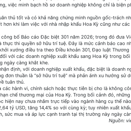
ứng, việc minh bạch hồ sơ doanh nghiệp không chỉ là biện 
tuân thủ tốt và có khả năng chứng minh nguồn gốc-trách nh
ốt hơn khi làm việc với nhà nhập khẩu Hoa Kỳ cũng như các 
 công bố Báo cáo Đặc biệt 301 năm 2026; trong đó đưa V
 thực thi quyền sở hữu trí tuệ. Đây là mức cảnh báo cao n
 khởi xướng điều tra theo Điều khoản 301, Đạo luật Thương
g đối với các doanh nghiệp xuất khẩu sang Hoa Kỳ trong bối
ng ngày càng khắt khe.
hận định, với doanh nghiệp xuất khẩu, đặc biệt là doanh n
ng đơn thuần là “sở hữu trí tuệ” mà phản ánh xu hướng sử 
ề tuân thủ.
 các hành vi, chính sách hoặc thực tiễn bị cho là không cô
, hạn chế thương mại của Hoa Kỳ. Trong bối cảnh đó, nhữn
uộc hiện nay chưa nhắm trực tiếp vào ngành hàng cụ thể nào
,64 tỷ USD, tăng 14,4% so với cùng kỳ; tuy nhiên xuất khẩ
, sức mua và áp lực cạnh tranh tại thị trường này ngày càn
Nguồn:
vi