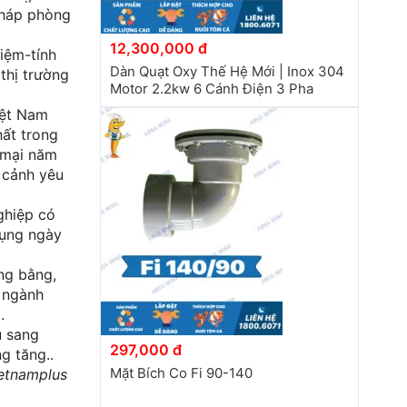
pháp phòng
12,300,000 đ
iệm-tính
Dàn Quạt Oxy Thế Hệ Mới | Inox 304
thị trường
Motor 2.2kw 6 Cánh Điện 3 Pha
iệt Nam
hất trong
 mại năm
 cảnh yêu
ghiệp có
dụng ngày
ng bằng,
g ngành
.
u sang
297,000 đ
g tăng..
Mặt Bích Co Fi 90-140
etnamplus