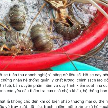
ồ sơ tuân thủ doanh nghiệp” bằng dữ liệu số. Hồ sơ này n
, chứng nhận hệ thống quản lý chất lượng, chính sách lao đ
 trí tuệ, bản quyền phần mềm và quy trình kiểm soát nhà cu
hanh các yêu cầu thẩm tra của nhà nhập khẩu, hệ thống bán 
nhất là không chờ đến khi có biện pháp thương mại cụ thể 
ầu về truy xuất, dữ liệu, trách nhiệm môi trường-xã hội–quản