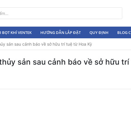
 BỌT KHÍ VENTEK
HƯỚNG DẪN LẮP ĐẶT
QUY ĐỊNH
BLOG C
ủy sản sau cảnh báo về sở hữu trí tuệ từ Hoa Kỳ
hủy sản sau cảnh báo về sở hữu trí 