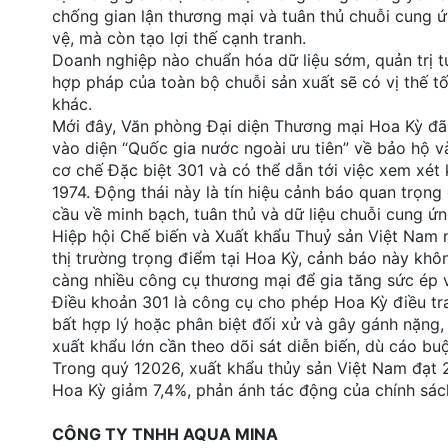
chống gian lận thương mại và tuân thủ chuỗi cung 
vệ, mà còn tạo lợi thế cạnh tranh.
Doanh nghiệp nào chuẩn hóa dữ liệu sớm, quản trị 
hợp pháp của toàn bộ chuỗi sản xuất sẽ có vị thế t
khác.
Mới đây, Văn phòng Đại diện Thương mại Hoa Kỳ đã
vào diện “Quốc gia nước ngoài ưu tiên” về bảo hộ và
cơ chế Đặc biệt 301 và có thể dẫn tới việc xem xét
1974. Động thái này là tín hiệu cảnh báo quan trọn
cầu về minh bạch, tuân thủ và dữ liệu chuỗi cung ứ
Hiệp hội Chế biến và Xuất khẩu Thuỷ sản Việt Nam n
thị trường trọng điểm tại Hoa Kỳ, cảnh báo này khô
càng nhiều công cụ thương mại để gia tăng sức ép v
Điều khoản 301 là công cụ cho phép Hoa Kỳ điều tra
bất hợp lý hoặc phân biệt đối xử và gây gánh nặng
xuất khẩu lớn cần theo dõi sát diễn biến, dù cáo b
Trong quý 12026, xuất khẩu thủy sản Việt Nam đạt 2
Hoa Kỳ giảm 7,4%, phản ánh tác động của chính sách
CÔNG TY TNHH AQUA MINA