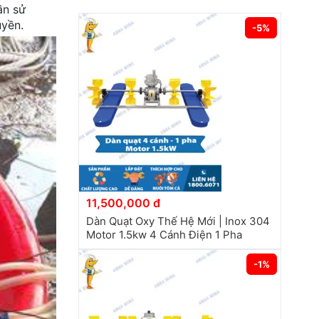
ần sử
uyền.
-5%
11,500,000 đ
Dàn Quạt Oxy Thế Hệ Mới | Inox 304
Motor 1.5kw 4 Cánh Điện 1 Pha
-1%