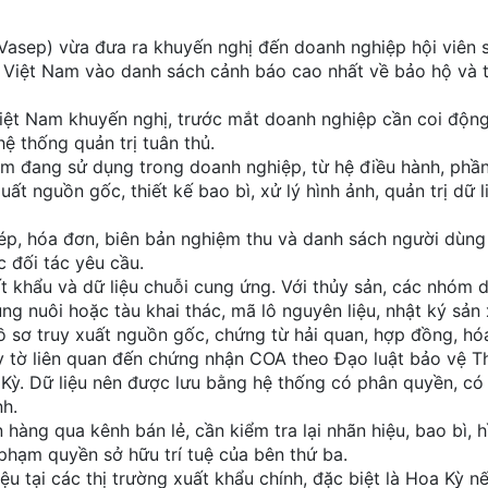
Vasep) vừa đưa ra khuyến nghị đến doanh nghiệp hội viên s
Việt Nam vào danh sách cảnh báo cao nhất về bảo hộ và t
Việt Nam khuyến nghị, trước mắt doanh nghiệp cần coi động
ệ thống quản trị tuân thủ.
mềm đang sử dụng trong doanh nghiệp, từ hệ điều hành, ph
uất nguồn gốc, thiết kế bao bì, xử lý hình ảnh, quản trị dữ 
p, hóa đơn, biên bản nghiệm thu và danh sách người dùng
c đối tác yêu cầu.
khẩu và dữ liệu chuỗi cung ứng. Với thủy sản, các nhóm d
g nuôi hoặc tàu khai thác, mã lô nguyên liệu, nhật ký sản 
 sơ truy xuất nguồn gốc, chứng từ hải quan, hợp đồng, hó
y tờ liên quan đến chứng nhận COA theo Đạo luật bảo vệ T
ỳ. Dữ liệu nên được lưu bằng hệ thống có phân quyền, có 
nh.
hàng qua kênh bán lẻ, cần kiểm tra lại nhãn hiệu, bao bì, h
phạm quyền sở hữu trí tuệ của bên thứ ba.
 tại các thị trường xuất khẩu chính, đặc biệt là Hoa Kỳ n