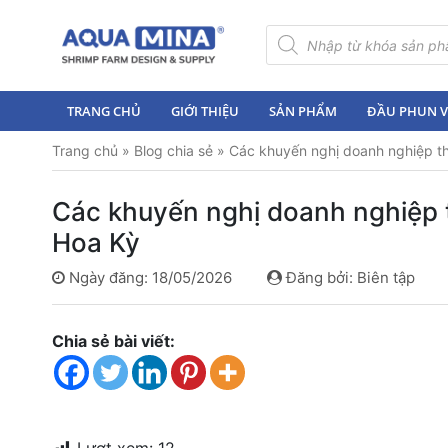
×
Tìm
kiếm
sản
Trang
phẩm
chủ
TRANG CHỦ
GIỚI THIỆU
SẢN PHẨM
ĐẦU PHUN VI
Giới
Trang chủ
»
Blog chia sẻ
»
Các khuyến nghị doanh nghiệp th
thiệu
Sản
Các khuyến nghị doanh nghiệp t
phẩm
Hoa Kỳ
Đầu
Ngày đăng: 18/05/2026
Đăng bởi: Biên tập
Phun
Vi
Bọt
Chia sẻ bài viết:
Khí
Ventek
Hướng
dẫn
lắp