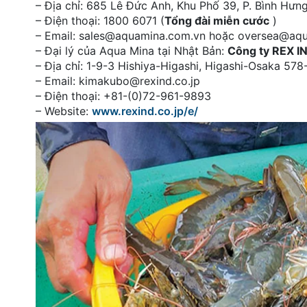
– Địa chỉ: 685 Lê Đức Anh, Khu Phố 39, P. Bình Hư
– Điện thoại: 1800 6071 (
Tổng đài miễn cước
)
– Email: sales@aquamina.com.vn hoặc oversea@aq
– Đại lý của Aqua Mina tại Nhật Bản:
Công ty REX I
– Địa chỉ: 1-9-3 Hishiya-Higashi, Higashi-Osaka 5
– Email: kimakubo@rexind.co.jp
– Điện thoại: +81-(0)72-961-9893
– Website:
www.rexind.co.jp/e/