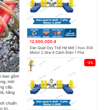
12,500,000 đ
Dàn Quạt Oxy Thế Hệ Mới | Inox 304
Motor 2.2kw 6 Cánh Điện 1 Pha
-3%
ên bao gồm
ộng, môi
ng cấp.
lẻ, hãng
mới chuẩn
 trị,