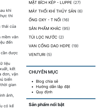
MẶT BÍCH KÉP - LUPPE
(27)
au khi
MÁY THỔI KHÍ THỦY SẢN
(6)
hực thi
ỐNG OXY - T NỐI
(16)
 thái của
SẢN PHẨM KHÁC
(95)
ần mềm văn
TÚI LỌC NƯỚC
(2)
liệu đến
VAN CỔNG DAO HDPE
(19)
 cần được
VENTURI
(5)
ữ liệu
xuất, kết
CHUYÊN MỤC
a đơn, vận
hú biển
Blog chia sẻ
thời gian
Hướng dẫn lắp đặt
Quy định
ình ảnh,
Sản phẩm nổi bật
ếu có kế