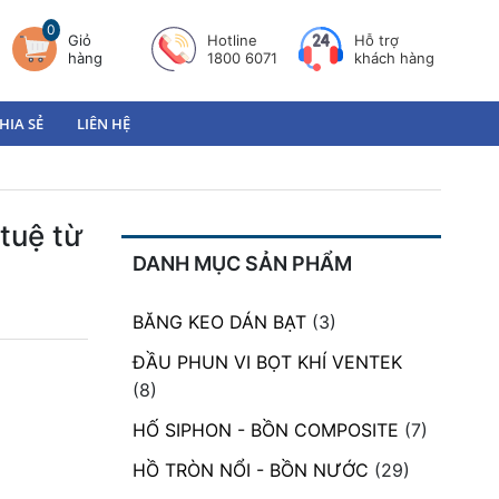
0
Giỏ
Hotline
Hỗ trợ
hàng
1800 6071
khách hàng
HIA SẺ
LIÊN HỆ
tuệ từ
DANH MỤC SẢN PHẨM
BĂNG KEO DÁN BẠT
(3)
ĐẦU PHUN VI BỌT KHÍ VENTEK
(8)
HỐ SIPHON - BỒN COMPOSITE
(7)
HỒ TRÒN NỔI - BỒN NƯỚC
(29)