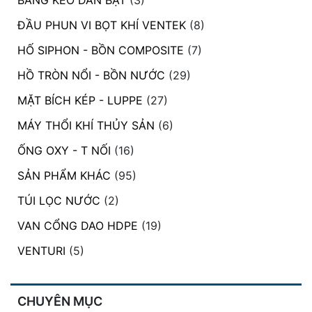
BĂNG KEO DÁN BẠT
(3)
ĐẦU PHUN VI BỌT KHÍ VENTEK
(8)
HỐ SIPHON - BỒN COMPOSITE
(7)
HỒ TRÒN NỔI - BỒN NƯỚC
(29)
MẶT BÍCH KÉP - LUPPE
(27)
MÁY THỔI KHÍ THỦY SẢN
(6)
ỐNG OXY - T NỐI
(16)
SẢN PHẨM KHÁC
(95)
TÚI LỌC NƯỚC
(2)
VAN CỔNG DAO HDPE
(19)
VENTURI
(5)
CHUYÊN MỤC