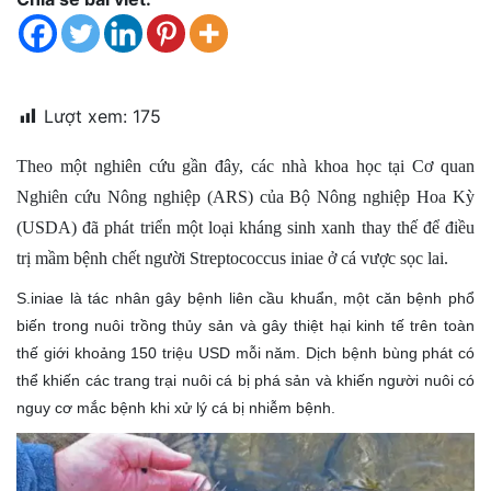
đặt
Quy
định
Lượt xem:
175
Blog
chia
Theo một nghiên cứu gần đây, các nhà khoa học tại Cơ quan
sẻ
Nghiên cứu Nông nghiệp (ARS) của Bộ Nông nghiệp Hoa Kỳ
Liên
(USDA) đã phát triển một loại kháng sinh xanh thay thế để điều
hệ
trị mầm bệnh chết người Streptococcus iniae ở cá vược sọc lai.
S.iniae là tác nhân gây bệnh liên cầu khuẩn, một căn bệnh phổ
biến trong nuôi trồng thủy sản và gây thiệt hại kinh tế trên toàn
thế giới khoảng 150 triệu USD mỗi năm. Dịch bệnh bùng phát có
thể khiến các trang trại nuôi cá bị phá sản và khiến người nuôi có
nguy cơ mắc bệnh khi xử lý cá bị nhiễm bệnh.