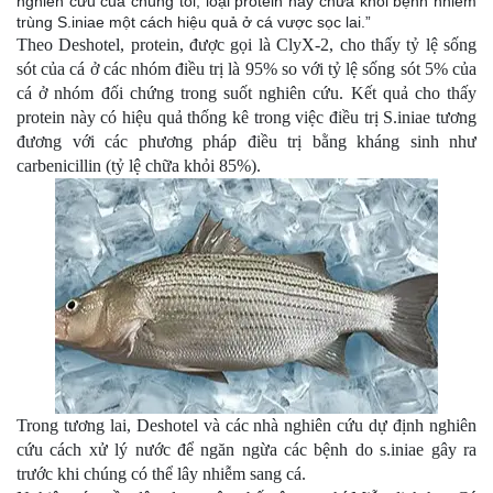
nghiên cứu của chúng tôi, loại protein này chữa khỏi bệnh nhiễm
trùng S.iniae một cách hiệu quả ở cá vược sọc lai.”
Theo Deshotel, protein, được gọi là ClyX-2, cho thấy tỷ lệ sống
sót của cá ở các nhóm điều trị là 95% so với tỷ lệ sống sót 5% của
cá ở nhóm đối chứng trong suốt nghiên cứu. Kết quả cho thấy
protein này có hiệu quả thống kê trong việc điều trị S.iniae tương
đương với các phương pháp điều trị bằng kháng sinh như
carbenicillin (tỷ lệ chữa khỏi 85%).
Trong tương lai, Deshotel và các nhà nghiên cứu dự định nghiên
cứu cách xử lý nước để ngăn ngừa các bệnh do s.iniae gây ra
trước khi chúng có thể lây nhiễm sang cá.