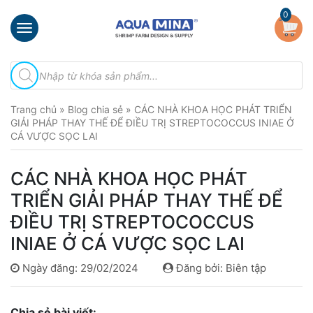
×
0
Trang
Tìm
chủ
kiếm
sản
Giới
phẩm
Trang chủ
»
Blog chia sẻ
»
CÁC NHÀ KHOA HỌC PHÁT TRIỂN
thiệu
GIẢI PHÁP THAY THẾ ĐỂ ĐIỀU TRỊ STREPTOCOCCUS INIAE Ở
CÁ VƯỢC SỌC LAI
Sản
phẩm
CÁC NHÀ KHOA HỌC PHÁT
Đầu
TRIỂN GIẢI PHÁP THAY THẾ ĐỂ
Phun
Vi
ĐIỀU TRỊ STREPTOCOCCUS
Bọt
INIAE Ở CÁ VƯỢC SỌC LAI
Khí
Ventek
Ngày đăng: 29/02/2024
Đăng bởi: Biên tập
Hướng
dẫn
Chia sẻ bài viết:
lắp