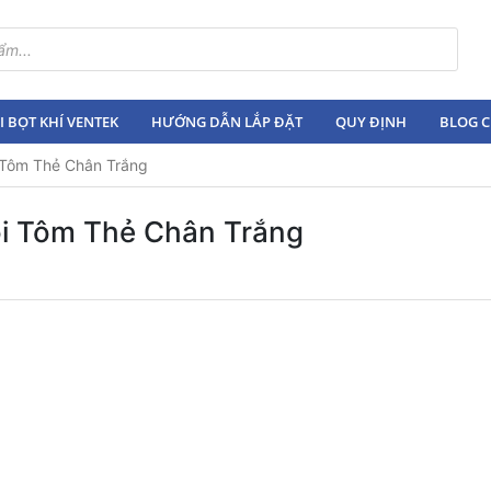
 BỌT KHÍ VENTEK
HƯỚNG DẪN LẮP ĐẶT
QUY ĐỊNH
BLOG C
 Tôm Thẻ Chân Trắng
i Tôm Thẻ Chân Trắng