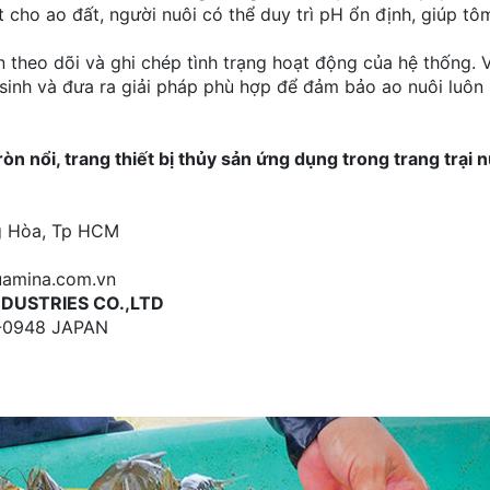
ạt cho ao đất, người nuôi có thể duy trì pH ổn định, giúp tô
n theo dõi và ghi chép tình trạng hoạt động của hệ thống. 
t sinh và đưa ra giải pháp phù hợp để đảm bảo ao nuôi luôn
 nổi, trang thiết bị thủy sản ứng dụng trong trang trại 
ng Hòa, Tp HCM
uamina.com.vn
NDUSTRIES CO.,LTD
78-0948 JAPAN