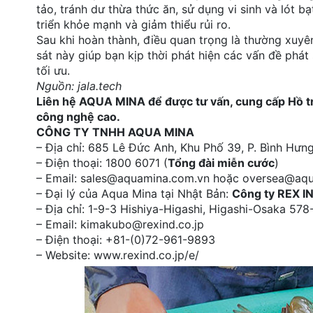
tảo, tránh dư thừa thức ăn, sử dụng vi sinh và lót b
triển khỏe mạnh và giảm thiểu rủi ro.
Sau khi hoàn thành, điều quan trọng là thường xuyê
sát này giúp bạn kịp thời phát hiện các vấn đề phá
tối ưu.
Nguồn: jala.tech
Liên hệ AQUA MINA để được tư vấn, cung cấp Hồ tròn
công nghệ cao.
CÔNG TY TNHH AQUA MINA
– Địa chỉ: 685 Lê Đức Anh, Khu Phố 39, P. Bình Hư
– Điện thoại: 1800 6071 (
Tổng đài miễn cước
)
– Email: sales@aquamina.com.vn hoặc oversea@aq
– Đại lý của Aqua Mina tại Nhật Bản:
Công ty REX I
– Địa chỉ: 1-9-3 Hishiya-Higashi, Higashi-Osaka 5
– Email: kimakubo@rexind.co.jp
– Điện thoại: +81-(0)72-961-9893
– Website: www.rexind.co.jp/e/