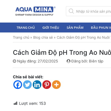
×
Tìm
kiếm
sản
Trang
phẩm
chủ
TRANG CHỦ
GIỚI THIỆU
SẢN PHẨM
ĐẦU PHUN VI
Giới
Trang chủ
»
Blog chia sẻ
»
Cách Giảm Độ pH Trong Ao Nuôi
thiệu
Sản
Cách Giảm Độ pH Trong Ao Nuô
phẩm
Ngày đăng: 27/02/2025
Đăng bởi: Biên tập
Đầu
Phun
Vi
Chia sẻ bài viết:
Bọt
Khí
Ventek
Hướng
Lượt xem:
153
dẫn
lắp