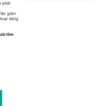
m phát
Việc giám
 hoạt động
nuôi tôm