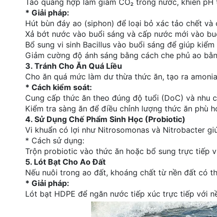
Tảo quang hợp làm giảm CO₂ trong nước, khiến pH 
* Giải pháp:
Hút bùn đáy ao (siphon) để loại bỏ xác tảo chết và
Xả bớt nước vào buổi sáng và cấp nước mới vào buổ
Bổ sung vi sinh Bacillus vào buổi sáng để giúp kiểm 
Giảm cường độ ánh sáng bằng cách che phủ ao bằng
3. Tránh Cho Ăn Quá Liều
Cho ăn quá mức làm dư thừa thức ăn, tạo ra amoniac,
* Cách kiểm soát:
Cung cấp thức ăn theo đúng độ tuổi (DoC) và nhu 
Kiểm tra sàng ăn để điều chỉnh lượng thức ăn phù h
4. Sử Dụng Chế Phẩm Sinh Học (Probiotic)
Vi khuẩn có lợi như Nitrosomonas và Nitrobacter gi
* Cách sử dụng:
Trộn probiotic vào thức ăn hoặc bổ sung trực tiếp 
5. Lót Bạt Cho Ao Đất
Nếu nuôi trong ao đất, khoáng chất từ nền đất có t
* Giải pháp:
Lót bạt HDPE để ngăn nước tiếp xúc trực tiếp với nề