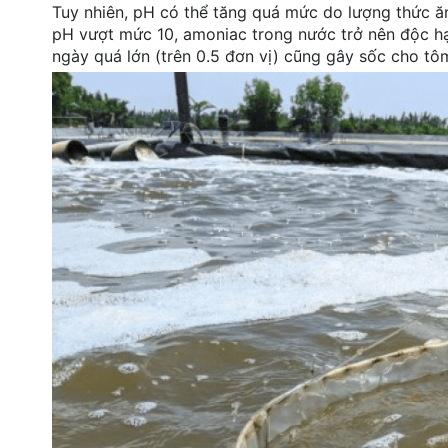
Tuy nhiên, pH có thể tăng quá mức do lượng thức ăn
đặt
pH vượt mức 10, amoniac trong nước trở nên độc hạ
ngày quá lớn (trên 0.5 đơn vị) cũng gây sốc cho tôm
Quy
định
Blog
chia
sẻ
Liên
hệ