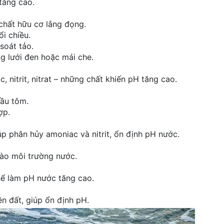
tăng cao.
 chất hữu cơ lắng đọng.
i chiều.
soát tảo.
 lưới đen hoặc mái che.
 nitrit, nitrat – những chất khiến pH tăng cao.
cầu tôm.
ợp.
úp phân hủy amoniac và nitrit, ổn định pH nước.
vào môi trường nước.
hể làm pH nước tăng cao.
n đất, giúp ổn định pH.