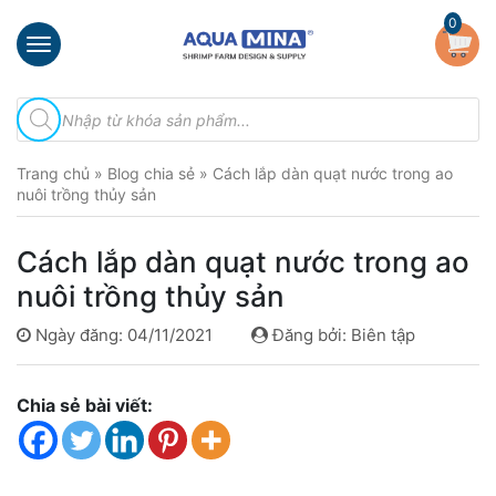
×
0
Trang
Tìm
chủ
kiếm
sản
Giới
phẩm
Trang chủ
»
Blog chia sẻ
»
Cách lắp dàn quạt nước trong ao
thiệu
nuôi trồng thủy sản
Sản
phẩm
Cách lắp dàn quạt nước trong ao
Đầu
nuôi trồng thủy sản
Phun
Vi
Ngày đăng: 04/11/2021
Đăng bởi: Biên tập
Bọt
Khí
Ventek
Chia sẻ bài viết:
Hướng
dẫn
lắp