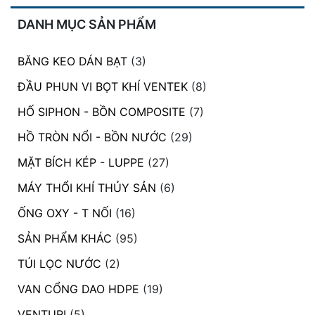
DANH MỤC SẢN PHẨM
BĂNG KEO DÁN BẠT
(3)
ĐẦU PHUN VI BỌT KHÍ VENTEK
(8)
HỐ SIPHON - BỒN COMPOSITE
(7)
HỒ TRÒN NỔI - BỒN NƯỚC
(29)
MẶT BÍCH KÉP - LUPPE
(27)
MÁY THỔI KHÍ THỦY SẢN
(6)
ỐNG OXY - T NỐI
(16)
SẢN PHẨM KHÁC
(95)
TÚI LỌC NƯỚC
(2)
VAN CỔNG DAO HDPE
(19)
VENTURI
(5)