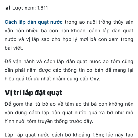
đặt
Lượt xem:
1.611
Quy
Cách lắp dàn quạt nước
trong ao nuôi trồng thủy sản
định
vẫn còn nhiều bà con băn khoăn; cách lắp dàn quạt
Blog
nước và vị lắp sao cho hợp lý mời bà con xem trong
chia
bài viết.
sẻ
Để vận hành và cách lắp dàn quạt nước ao tôm cũng
Liên
hệ
cần phải nắm được các thông tin cơ bản để mang lại
hiệu quả tối ưu nhất nhằm cung cấp Oxy.
Vị trí lắp đặt quạt
Để gom thải từ bờ ao về tâm ao thì bà con không nên
vận dụng cách lắp dàn quạt nước quá xa bờ như mô
hình nuôi tôm truyền thống trước đây.
Lắp ráp quạt nước cách bờ khoảng 1,5m; lúc này tạo