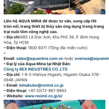
Liên hệ AQUA MINA để được tư vấn, cung cấp Hồ
tròn nổi, trang thiết bị thủy sản ứng dụng trong trang
trại nuôi tôm công nghệ cao.
– Địa chỉ:
685 Lê Đức Anh, Khu Phố 39, P. Bình Hưng
Hòa, Tp HCM
– Điện thoại:
1800 6071 (Tổng đài miễn cước)
–
Email:
sales@aquamina.com.vn
hoặc
oversea@aquami
– Đại lý của Aqua Mina tại Nhật Bản:
Công ty REX INDUSTRIES CO.,LTD
– Địa chỉ:
1-9-3 Hishiya-Higashi, Higashi-Osaka 578-
0948 JAPAN
– Email:
kimakubo@rexind.co.jp
– Điện thoại:
+81-(0)72-961-9893
– Website:
www.rexind.co.jp/e/