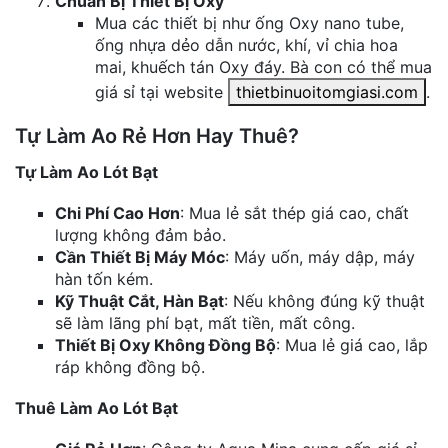
Chuẩn Bị Thiết Bị Oxy
Mua các thiết bị như ống Oxy nano tube,
ống nhựa dẻo dẫn nước, khí, vỉ chia hoa
mai, khuếch tán Oxy đáy. Bà con có thể mua
giá sỉ tại website
thietbinuoitomgiasi.com
.
Tự Làm Ao Rẻ Hơn Hay Thuê?
Tự Làm Ao Lót Bạt
Chi Phí Cao Hơn
: Mua lẻ sắt thép giá cao, chất
lượng không đảm bảo.
Cần Thiết Bị Máy Móc
: Máy uốn, máy dập, máy
hàn tốn kém.
Kỹ Thuật Cắt, Hàn Bạt
: Nếu không đúng kỹ thuật
sẽ làm lãng phí bạt, mất tiền, mất công.
Thiết Bị Oxy Không Đồng Bộ
: Mua lẻ giá cao, lắp
ráp không đồng bộ.
Thuê Làm Ao Lót Bạt