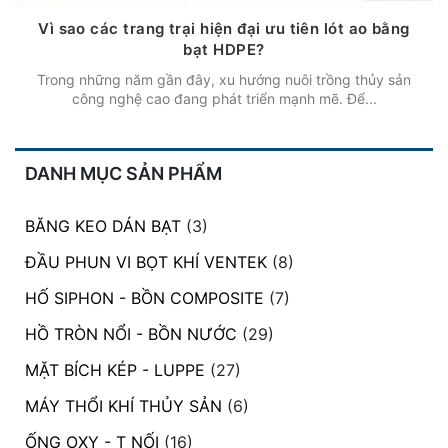
Vì sao các trang trại hiện đại ưu tiên lót ao bằng
bạt HDPE?
Trong những năm gần đây, xu hướng nuôi trồng thủy sản
công nghệ cao đang phát triển mạnh mẽ. Để...
DANH MỤC SẢN PHẨM
BĂNG KEO DÁN BẠT
(3)
ĐẦU PHUN VI BỌT KHÍ VENTEK
(8)
HỐ SIPHON - BỒN COMPOSITE
(7)
HỒ TRÒN NỔI - BỒN NƯỚC
(29)
MẶT BÍCH KÉP - LUPPE
(27)
MÁY THỔI KHÍ THỦY SẢN
(6)
ỐNG OXY - T NỐI
(16)