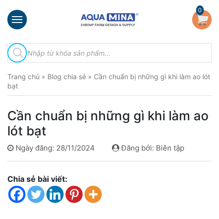
×
0
Trang
Tìm
chủ
kiếm
sản
Giới
phẩm
Trang chủ
»
Blog chia sẻ
»
Cần chuẩn bị những gì khi làm ao lót
thiệu
bạt
Sản
phẩm
Cần chuẩn bị những gì khi làm ao
Đầu
lót bạt
Phun
Vi
Ngày đăng: 28/11/2024
Đăng bởi: Biên tập
Bọt
Khí
Ventek
Chia sẻ bài viết:
Hướng
dẫn
lắp