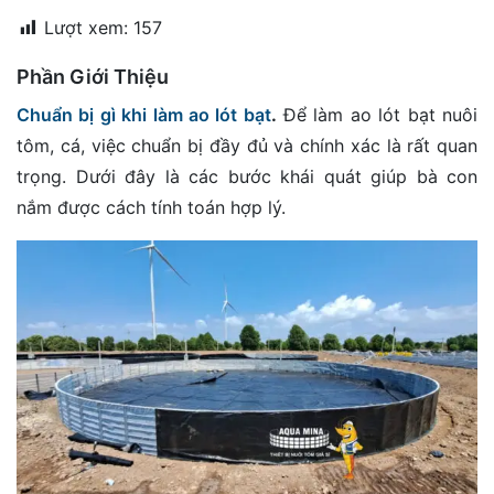
đặt
Lượt xem:
157
Quy
Phần Giới Thiệu
định
Chuẩn bị gì khi làm ao lót bạt
.
Để làm ao lót bạt nuôi
Blog
tôm, cá, việc chuẩn bị đầy đủ và chính xác là rất quan
chia
trọng. Dưới đây là các bước khái quát giúp bà con
sẻ
nắm được cách tính toán hợp lý.
Liên
hệ