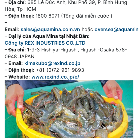
– Địa chỉ:
685 Lê Đức Anh, Khu Phố 39, P. Bình Hưng
Hòa, Tp HCM
– Điện thoại:
1800 6071 (Tổng đài miễn cước )
–
Email:
sales@aquamina.com.vn
hoặc
oversea@aquami
– Đại lý của Aqua Mina tại Nhật Bản:
Công ty REX INDUSTRIES CO.,LTD
– Địa chỉ:
1-9-3 Hishiya-Higashi, Higashi-Osaka 578-
0948 JAPAN
– Email:
kimakubo@rexind.co.jp
– Điện thoại:
+81-(0)72-961-9893
– Website:
www.rexind.co.jp/e/