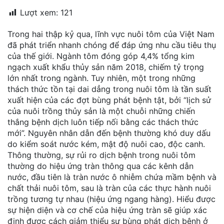
đặt
Lượt xem:
121
Quy
Trong hai thập kỷ qua, lĩnh vực nuôi tôm của Việt Nam
định
đã phát triển nhanh chóng để đáp ứng nhu cầu tiêu thụ
của thế giới. Ngành tôm đóng góp 4,4% tổng kim
Blog
ngạch xuất khẩu thủy sản năm 2018, chiếm tỷ trọng
chia
lớn nhất trong ngành. Tuy nhiên, một trong những
sẻ
thách thức tồn tại dai dẳng trong nuôi tôm là tần suất
xuất hiện của các đợt bùng phát bệnh tật, bởi “lịch sử
Liên
của nuôi trồng thủy sản là một chuỗi những chiến
hệ
thắng bệnh dịch luôn tiếp nối bằng các thách thức
mới”. Nguyên nhân dẫn đến bệnh thường khó duy dấu
do kiểm soát nước kém, mật độ nuôi cao, độc canh.
Thông thường, sự rủi ro dịch bệnh trong nuôi tôm
thường do hiệu ứng tràn thông qua các kênh dẫn
nước, đầu tiên là tràn nước ô nhiễm chứa mầm bệnh và
chất thải nuôi tôm, sau là tràn của các thực hành nuôi
trồng tương tự nhau (hiệu ứng ngang hàng). Hiểu được
sự hiện diện và cơ chế của hiệu ứng tràn sẽ giúp xác
định được cách giảm thiểu sự bùng phát dịch bệnh ở