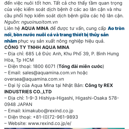
đến việc nuôi tốt hơn. Tất cả cho thấy tầm quan trọng
của việc kiểm soát dịch bệnh ở các ao lân cận và nhu
cầu phối hợp kiểm soát dịch bệnh giữa các hộ lân cận.
Nguồn: nguoinuoitom.vn
Liên hệ
AQUA MINA
để được tư vấn, cung cấp
Ao tròn
nổi, bồn nước nuôi cá và trang thiết bị thủy sản
nhằm
phục vụ sản xuất nông nghiệp hiệu quả.
CÔNG TY TNHH AQUA MINA
– Địa chỉ: 685 Lê Đức Anh, Khu Phố 39, P. Bình Hưng
Hòa, Tp HCM
– Điện thoại: 1800 6071 (
Tổng đài miễn cước
)
– Email: sales@aquamina.com.vn hoặc
oversea@aquamina.com.vn
– Đại lý của Aqua Mina tại Nhật Bản:
Công ty REX
INDUSTRIES CO.,LTD
– Địa chỉ: 1-9-3 Hishiya-Higashi, Higashi-Osaka 578-
0948 JAPAN
– Email: kimakubo@rexind.co.jp
– Điện thoại: +81-(0)72-961-9893
– Website: www.rexind.co.jp/e/