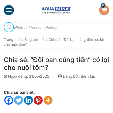
×
0
Trang
Tìm
chủ
kiếm
sản
Giới
phẩm
Trang chủ
»
Blog chia sẻ
»
Chia sẻ: “Đôi bạn cùng tiến” có lợi
thiệu
cho nuôi tôm?
Sản
phẩm
Chia sẻ: “Đôi bạn cùng tiến” có lợi
Đầu
cho nuôi tôm?
Phun
Vi
Ngày đăng: 21/05/2025
Đăng bởi: Biên tập
Bọt
Khí
Ventek
Chia sẻ bài viết:
Hướng
dẫn
lắp