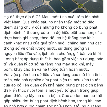
Họ đã thực địa ở Cà Mau, một tỉnh nuôi tôm lớn nhất
Việt Nam. Qua khảo sát, họ nhận thấy, một số đặc
điểm đáng chú ý của những hộ không có bùng phát
dịch bệnh là thường có trình độ hiểu biết cao hơn; các
thực hành ghi chép, theo dõi có hệ thống các khía
cạnh khác nhau của quá trình nuôi, chẳng hạn như các
thông số về chất lượng nước, sử dụng giống và
nguyên liệu đầu vào, lịch trình cho ăn, giá bán và khối
lượng bán; áp dụng thiết bị bao gồm việc sử dụng, bảo
trì và quản lý cơ sở hạ tầng như máy sục khí, máy
bơm, khay cho ăn và hệ thống tuần hoàn nước.
Với việc phân tích dữ liệu và sử dụng các mô hình tính
toán, các nhà nghiên cứu phát hiện ra, nếu kích thước
của ao có liên quan đến khả năng bùng phát dịch bệnh
thì kiến ​​thức nuôi tôm là một yếu tố quan trọng giúp
giảm thiểu sự lây lan dịch bệnh. Các ao lớn hơn có thể
gặp nhiều đợt bùng phát dịch bệnh hơn, trong khi các
ao nhỏ hơn được chăm sóc nhiều hơn. Mỗi hộ cứ tăng