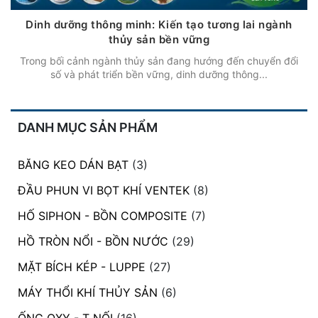
Dinh dưỡng thông minh: Kiến tạo tương lai ngành
thủy sản bền vững
Trong bối cảnh ngành thủy sản đang hướng đến chuyển đổi
số và phát triển bền vững, dinh dưỡng thông...
DANH MỤC SẢN PHẨM
BĂNG KEO DÁN BẠT
(3)
ĐẦU PHUN VI BỌT KHÍ VENTEK
(8)
HỐ SIPHON - BỒN COMPOSITE
(7)
HỒ TRÒN NỔI - BỒN NƯỚC
(29)
MẶT BÍCH KÉP - LUPPE
(27)
MÁY THỔI KHÍ THỦY SẢN
(6)
ỐNG OXY - T NỐI
(16)