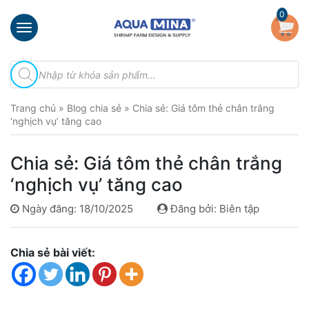
×
0
Trang
Tìm
chủ
kiếm
sản
Giới
phẩm
Trang chủ
»
Blog chia sẻ
»
Chia sẻ: Giá tôm thẻ chân trắng
thiệu
‘nghịch vụ’ tăng cao
Sản
phẩm
Chia sẻ: Giá tôm thẻ chân trắng
Đầu
‘nghịch vụ’ tăng cao
Phun
Vi
Ngày đăng: 18/10/2025
Đăng bởi: Biên tập
Bọt
Khí
Ventek
Chia sẻ bài viết:
Hướng
dẫn
lắp