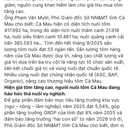
giảm, nguồn cung khan hiếm làm cho giá thu mua tôm
tăng cao.
Ông Phạm Văn Mười, Phó Giám đốc Sở NN&MT tỉnh Cà
Mau cho biết: Cà Mau hiện có diện tích nuôi tôm
417.992 ha, trong đó diện tích nuôi thâm canh 21.918
ha, nuôi siêu thâm canh 10.481 ha; nuôi quảng canh cải
tiến 385.593 ha… Tính đến hết tháng 9/2025 sản
lượng tôm nuôi đạt 55 ngàn tấn. Sản lượng tôm hàng
năm của Cà Mau được duy trì, nâng cao chất lượng và
giá trị dựa trên ba trụ cột là năng lực tổ chức sản xuất,
liên kết chuỗi giá trị và vùng nuôi đạt chuẩn quốc tế.
Nhiều vùng nuôi đạt chứng nhận quốc tế (ASC, BAP,
Organic), nâng cao thương hiệu tôm Cà Mau.
Hiện giá tôm tăng cao, người nuôi tôm Cà Mau đang
háo hức thả nuôi vụ nghịch.
Để góp phần đảm bảo mục tiêu tăng trưởng khu vực
(ngư – nông – lâm nghiệp) năm 2025 đạt 5,54%, góp
phần tăng trưởng GRDP của tỉnh đạt 8% năm 2025 và
đảm bảo tăng trưởng “hai con số” từ năm 2026 trở đi,
Phó Giám đốc Sở NN&MT tỉnh Cà Mau cho biết, đơn vị