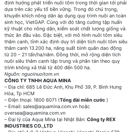
định hướng phát triển nuôi tôm trong thời gian tới phải
dựa trên các yếu tố bền vững. Trong đó chú trọng,
khuyến khích nông dân áp dụng quy trình nuôi an toàn
sinh học, VietGAP. Cùng với đó tăng cường tập huấn
kỹ thuật cho nông dân, kiểm soát chất lượng giống và
thức ăn đầu vào. Đặc biệt, với mô hình nuôi tôm siêu
thâm canh, tỉnh xác định duy trì diện tích nuôi tôm siêu
thâm canh 13.200 ha, năng suất bình quân dao động
từ 20 – 21 tấn/ha/năm. Đồng thời, mở rộng diện tích
nuôi siêu thâm canh tập trung và phân tán theo quy
trình không xả thải từ 400 đến 500 ha.
Nguồn: nguoinuoitom.vn
CÔNG TY TNHH AQUA MINA
– Địa chỉ: 685 Lê Đức Anh, Khu Phố 39, P. Bình Hưng
Hòa, Tp HCM
– Điện thoại: 1800 6071 (
Tổng đài miễn cước
)
– Email: sales@aquamina.com.vn hoặc
oversea@aquamina.com.vn
– Đại lý của Aqua Mina tại Nhật Bản:
Công ty REX
INDUSTRIES CO.,LTD