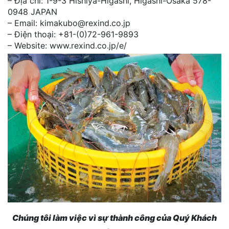
– Địa chỉ: 1-9-3 Hishiya-Higashi, Higashi-Osaka 578-
0948 JAPAN
– Email: kimakubo@rexind.co.jp
– Điện thoại: +81-(0)72-961-9893
– Website: www.rexind.co.jp/e/
Chúng tôi làm việc vì sự thành công của Quý Khách