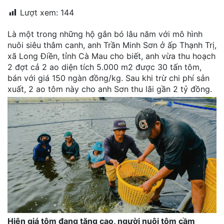
đặt
Lượt xem:
144
Quy
Là một trong những hộ gắn bó lâu năm với mô hình
định
nuôi siêu thâm canh, anh Trần Minh Sơn ở ấp Thạnh Trị,
xã Long Điền, tỉnh Cà Mau cho biết, anh vừa thu hoạch
Blog
2 đợt cả 2 ao diện tích 5.000 m2 được 30 tấn tôm,
chia
bán với giá 150 ngàn đồng/kg. Sau khi trừ chi phí sản
sẻ
xuất, 2 ao tôm này cho anh Sơn thu lãi gần 2 tỷ đồng.
Liên
hệ
Hiện giá tôm đang tăng cao, người nuôi tôm cầm