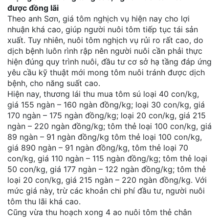
được đồng lãi
Theo anh Sơn, giá tôm nghịch vụ hiện nay cho lợi
nhuận khá cao, giúp người nuôi tôm tiếp tục tái sản
xuất. Tuy nhiên, nuôi tôm nghịch vụ rủi ro rất cao, do
dịch bệnh luôn rình rập nên người nuôi cần phải thực
hiện đúng quy trình nuôi, đầu tư cơ sở hạ tầng đáp ứng
yêu cầu kỹ thuật mới mong tôm nuôi tránh được dịch
bệnh, cho năng suất cao.
Hiện nay, thương lái thu mua tôm sú loại 40 con/kg,
giá 155 ngàn – 160 ngàn đồng/kg; loại 30 con/kg, giá
170 ngàn – 175 ngàn đồng/kg; loại 20 con/kg, giá 215
ngàn – 220 ngàn đồng/kg; tôm thẻ loại 100 con/kg, giá
89 ngàn – 91 ngàn đồng/kg tôm thẻ loại 100 con/kg,
giá 890 ngàn – 91 ngàn đồng/kg, tôm thẻ loại 70
con/kg, giá 110 ngàn – 115 ngàn đồng/kg; tôm thẻ loại
50 con/kg, giá 177 ngàn – 122 ngàn đồng/kg; tôm thẻ
loại 20 con/kg, giá 215 ngàn – 220 ngàn đồng/kg. Với
mức giá này, trừ các khoản chi phí đầu tư, người nuôi
tôm thu lãi khá cao.
Cũng vừa thu hoạch xong 4 ao nuôi tôm thẻ chân