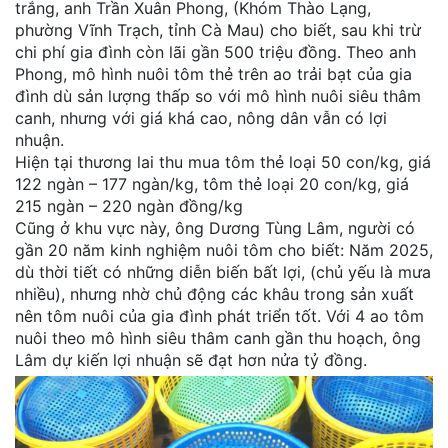
trắng, anh Trần Xuân Phong, (Khóm Thào Lạng,
phường Vĩnh Trạch, tỉnh Cà Mau) cho biết, sau khi trừ
chi phí gia đình còn lãi gần 500 triệu đồng. Theo anh
Phong, mô hình nuôi tôm thẻ trên ao trải bạt của gia
đình dù sản lượng thấp so với mô hình nuôi siêu thâm
canh, nhưng với giá khá cao, nông dân vẫn có lợi
nhuận.
Hiện tại thương lai thu mua tôm thẻ loại 50 con/kg, giá
122 ngàn – 177 ngàn/kg, tôm thẻ loại 20 con/kg, giá
215 ngàn – 220 ngàn đồng/kg
Cũng ở khu vực này, ông Dương Tùng Lâm, người có
gần 20 năm kinh nghiệm nuôi tôm cho biết: Năm 2025,
dù thời tiết có những diễn biến bất lợi, (chủ yếu là mưa
nhiều), nhưng nhờ chủ động các khâu trong sản xuất
nên tôm nuôi của gia đình phát triển tốt. Với 4 ao tôm
nuôi theo mô hình siêu thâm canh gần thu hoạch, ông
Lâm dự kiến lợi nhuận sẽ đạt hơn nửa tỷ đồng.