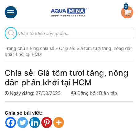
×
0
Trang
Tìm
chủ
kiếm
sản
Giới
phẩm
Trang chủ
»
Blog chia sẻ
»
Chia sẻ: Giá tôm tươi tăng, nông dân
thiệu
phấn khởi tại HCM
Sản
phẩm
Chia sẻ: Giá tôm tươi tăng, nông
Đầu
dân phấn khởi tại HCM
Phun
Vi
Ngày đăng: 27/08/2025
Đăng bởi: Biên tập
Bọt
Khí
Ventek
Chia sẻ bài viết:
Hướng
dẫn
lắp