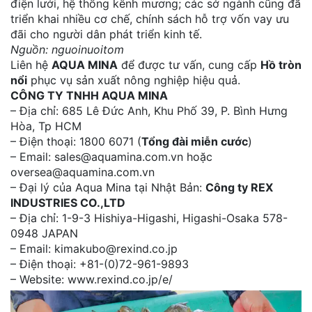
điện lưới, hệ thống kênh mương; các sở ngành cũng đã
triển khai nhiều cơ chế, chính sách hỗ trợ vốn vay ưu
đãi cho người dân phát triển kinh tế.
Nguồn: nguoinuoitom
Liên hệ
AQUA MINA
để được tư vấn, cung cấp
Hồ tròn
nổi
phục vụ sản xuất nông nghiệp hiệu quả.
CÔNG TY TNHH AQUA MINA
– Địa chỉ: 685 Lê Đức Anh, Khu Phố 39, P. Bình Hưng
Hòa, Tp HCM
– Điện thoại: 1800 6071 (
Tổng đài miễn cước
)
– Email: sales@aquamina.com.vn hoặc
oversea@aquamina.com.vn
– Đại lý của Aqua Mina tại Nhật Bản:
Công ty REX
INDUSTRIES CO.,LTD
– Địa chỉ: 1-9-3 Hishiya-Higashi, Higashi-Osaka 578-
0948 JAPAN
– Email: kimakubo@rexind.co.jp
– Điện thoại: +81-(0)72-961-9893
– Website: www.rexind.co.jp/e/