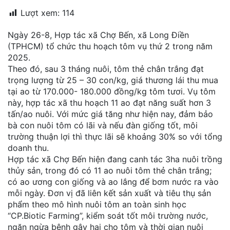
đặt
Lượt xem:
114
Quy
Ngày 26-8, Hợp tác xã Chợ Bến, xã Long Điền
định
(TPHCM) tổ chức thu hoạch tôm vụ thứ 2 trong năm
2025.
Blog
Theo đó, sau 3 tháng nuôi, tôm thẻ chân trắng đạt
chia
trọng lượng từ 25 – 30 con/kg, giá thương lái thu mua
sẻ
tại ao từ 170.000- 180.000 đồng/kg tôm tươi. Vụ tôm
này, hợp tác xã thu hoạch 11 ao đạt năng suất hơn 3
Liên
tấn/ao nuôi. Với mức giá tăng như hiện nay, đảm bảo
hệ
bà con nuôi tôm có lãi và nếu đàn giống tốt, môi
trường thuận lợi thì thực lãi sẽ khoảng 30% so với tổng
doanh thu.
Hợp tác xã Chợ Bến hiện đang canh tác 3ha nuôi trồng
thủy sản, trong đó có 11 ao nuôi tôm thẻ chân trắng;
có ao ương con giống và ao lắng để bơm nước ra vào
mỗi ngày. Đơn vị đã liên kết sản xuất và tiêu thụ sản
phẩm theo mô hình nuôi tôm an toàn sinh học
“CP.Biotic Farming”, kiểm soát tốt môi trường nước,
ngăn ngừa bệnh gây hại cho tôm và thời gian nuôi