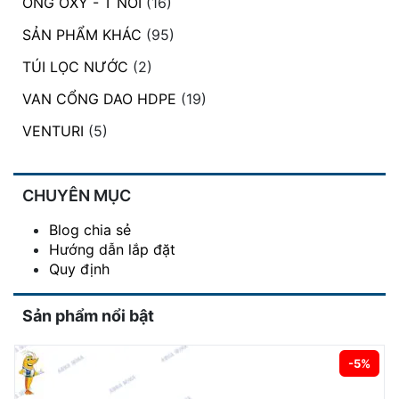
ỐNG OXY - T NỐI
(16)
SẢN PHẨM KHÁC
(95)
TÚI LỌC NƯỚC
(2)
VAN CỔNG DAO HDPE
(19)
VENTURI
(5)
CHUYÊN MỤC
Blog chia sẻ
Hướng dẫn lắp đặt
Quy định
Sản phẩm nổi bật
-5%