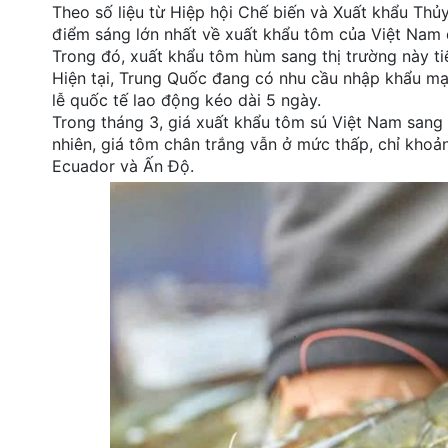
Theo số liệu từ Hiệp hội Chế biến và Xuất khẩu Th
đặt
điểm sáng lớn nhất về xuất khẩu tôm của Việt Nam q
Trong đó, xuất khẩu tôm hùm sang thị trường này ti
Quy
Hiện tại, Trung Quốc đang có nhu cầu nhập khẩu mạ
định
lễ quốc tế lao động kéo dài 5 ngày.
Trong tháng 3, giá xuất khẩu tôm sú Việt Nam sang 
Blog
chia
nhiên, giá tôm chân trắng vẫn ở mức thấp, chỉ khoả
sẻ
Ecuador và Ấn Độ.
Liên
hệ