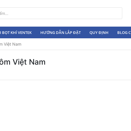
 BỌT KHÍ VENTEK
HƯỚNG DẪN LẮP ĐẶT
QUY ĐỊNH
BLOG C
ôm Việt Nam
tôm Việt Nam