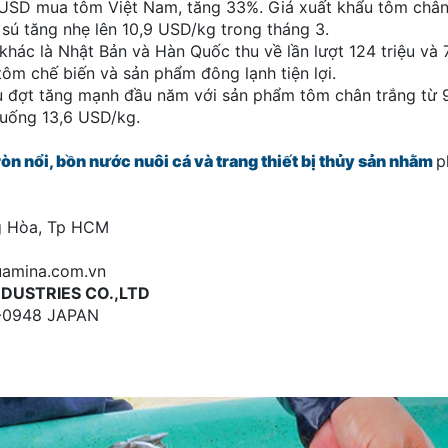
u USD mua tôm Việt Nam, tăng 33%. Giá xuất khẩu tôm chân
sú tăng nhẹ lên 10,9 USD/kg trong tháng 3.
khác là Nhật Bản và Hàn Quốc thu về lần lượt 124 triệu và 7
ôm chế biến và sản phẩm đông lạnh tiện lợi.
u đợt tăng mạnh đầu năm với sản phẩm tôm chân trắng từ 
uống 13,6 USD/kg.
ròn nổi, bồn nước nuôi cá và trang thiết bị thủy sản nhằm
p
ng Hòa, Tp HCM
uamina.com.vn
NDUSTRIES CO.,LTD
78-0948 JAPAN