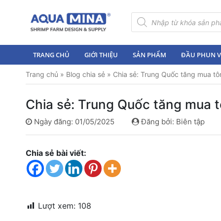
×
Tìm
kiếm
sản
Trang
phẩm
chủ
TRANG CHỦ
GIỚI THIỆU
SẢN PHẨM
ĐẦU PHUN VI
Giới
Trang chủ
»
Blog chia sẻ
»
Chia sẻ: Trung Quốc tăng mua t
thiệu
Sản
Chia sẻ: Trung Quốc tăng mua 
phẩm
Ngày đăng: 01/05/2025
Đăng bởi: Biên tập
Đầu
Phun
Vi
Chia sẻ bài viết:
Bọt
Khí
Ventek
Hướng
Lượt xem:
108
dẫn
lắp