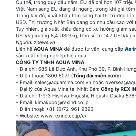
Cụ thể, trong quý đầu năm, EU đã chi hơn 107 triệ
Việt Nam sang EU đang đi ngang, trong khi giá tôm 
Trong khi đó, xuất khẩu tôm sang hai thị trường lớn 
USD. Thị trường Nhật Bản đang có nhu cầu cao với t
Tuy nhiên, giá xuất khẩu đang có xu hướng giảm sa
USD/kg xuống 8,4 USD/kg, tôm sú từ 14,7 USD/kg x
Nguồn: znews.vn
Liên hệ
AQUA MINA
để được tư vấn, cung cấp
Ao t
sản xuất nông nghiệp hiệu quả.
CÔNG TY TNHH AQUA MINA
– Địa chỉ: 685 Lê Đức Anh, Khu Phố 39, P. Bình Hư
– Điện thoại: 1800 6071 (
Tổng đài miễn cước
)
– Email: sales@aquamina.com.vn hoặc oversea@aq
– Đại lý của Aqua Mina tại Nhật Bản:
Công ty REX I
– Địa chỉ: 1-9-3 Hishiya-Higashi, Higashi-Osaka 5
– Email: kimakubo@rexind.co.jp
– Điện thoại: +81-(0)72-961-9893
– Website: www.rexind.co.jp/e/