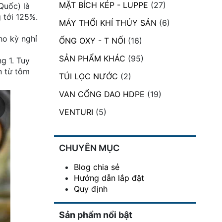
MẶT BÍCH KÉP - LUPPE
(27)
Quốc) là
 tới 125%.
MÁY THỔI KHÍ THỦY SẢN
(6)
ho kỳ nghỉ
ỐNG OXY - T NỐI
(16)
SẢN PHẨM KHÁC
(95)
g 1. Tuy
n từ tôm
TÚI LỌC NƯỚC
(2)
VAN CỔNG DAO HDPE
(19)
VENTURI
(5)
CHUYÊN MỤC
Blog chia sẻ
Hướng dẫn lắp đặt
Quy định
Sản phẩm nổi bật