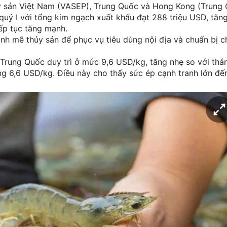
ủy sản Việt Nam (VASEP), Trung Quốc và Hong Kong (Trung 
uý I với tổng kim ngạch xuất khẩu đạt 288 triệu USD, tăng
ếp tục tăng mạnh.
nh mẽ thủy sản để phục vụ tiêu dùng nội địa và chuẩn bị c
Trung Quốc duy trì ở mức 9,6 USD/kg, tăng nhẹ so với thán
ng 6,6 USD/kg. Điều này cho thấy sức ép cạnh tranh lớn đế