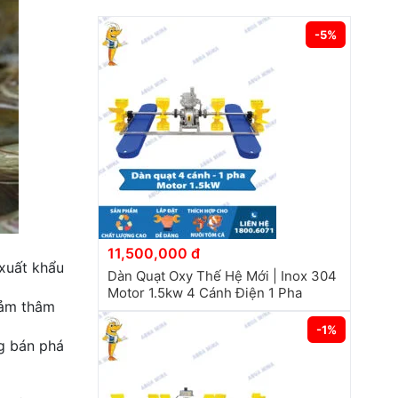
-5%
11,500,000 đ
 xuất khẩu
Dàn Quạt Oxy Thế Hệ Mới | Inox 304
Motor 1.5kw 4 Cánh Điện 1 Pha
iảm thâm
-1%
g bán phá