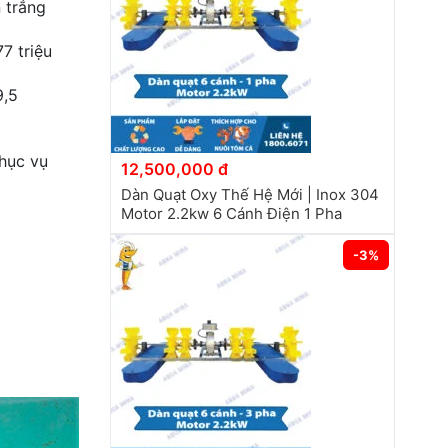
 trắng
7 triệu
9,5
hục vụ
12,500,000 đ
Dàn Quạt Oxy Thế Hệ Mới | Inox 304
Motor 2.2kw 6 Cánh Điện 1 Pha
-3%