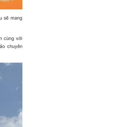
ệu sẽ mang
n cùng với
hảo chuyên