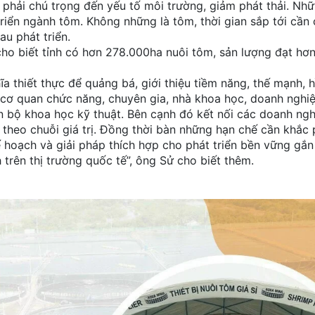
t phải chú trọng đến yếu tố môi trường, giảm phát thải. Nhữ
triển ngành tôm. Không những là tôm, thời gian sắp tới cần 
au phát triển.
ho biết tỉnh có hơn 278.000ha nuôi tôm, sản lượng đạt hơ
a thiết thực để quảng bá, giới thiệu tiềm năng, thế mạnh, 
 cơ quan chức năng, chuyên gia, nhà khoa học, doanh nghi
n bộ khoa học kỹ thuật. Bên cạnh đó kết nối các doanh ngh
m theo chuỗi giá trị. Đồng thời bàn những hạn chế cần khắc 
 hoạch và giải pháp thích hợp cho phát triển bền vững gắn
 trên thị trường quốc tế”, ông Sử cho biết thêm.