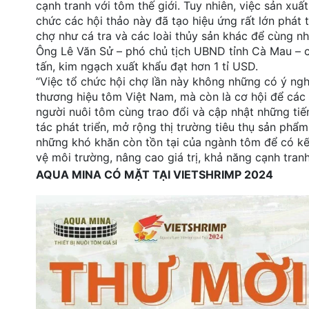
cạnh tranh với tôm thế giới. Tuy nhiên, việc sản xuấ
chức các hội thảo này đã tạo hiệu ứng rất lớn phát 
chợ như cá tra và các loài thủy sản khác để cùng nh
Ông Lê Văn Sử – phó chủ tịch UBND tỉnh Cà Mau – c
tấn, kim ngạch xuất khẩu đạt hơn 1 tỉ USD.
“Việc tổ chức hội chợ lần này không những có ý nghĩ
thương hiệu tôm Việt Nam, mà còn là cơ hội để các
người nuôi tôm cùng trao đổi và cập nhật những tiế
tác phát triển, mở rộng thị trường tiêu thụ sản phẩ
những khó khăn còn tồn tại của ngành tôm để có kế
vệ môi trường, nâng cao giá trị, khả năng cạnh tranh
AQUA MINA CÓ MẶT TẠI VIETSHRIMP 2024