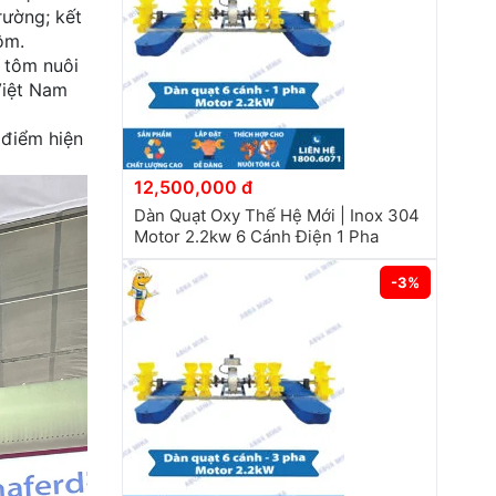
rường; kết
ôm.
n tôm nuôi
Việt Nam
 điểm hiện
12,500,000 đ
Dàn Quạt Oxy Thế Hệ Mới | Inox 304
Motor 2.2kw 6 Cánh Điện 1 Pha
-3%