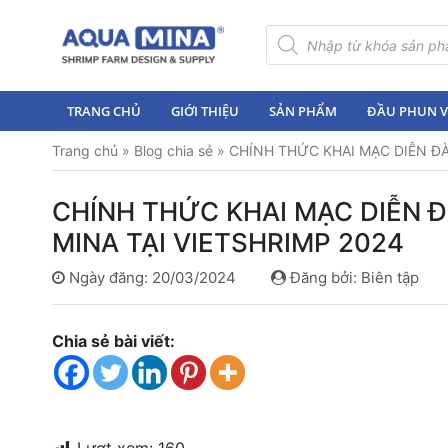
×
Tìm
kiếm
sản
Trang
phẩm
chủ
TRANG CHỦ
GIỚI THIỆU
SẢN PHẨM
ĐẦU PHUN VI
Giới
Trang chủ
»
Blog chia sẻ
»
CHÍNH THỨC KHAI MẠC DIỄN ĐÀ
thiệu
Sản
CHÍNH THỨC KHAI MẠC DIỄN 
phẩm
MINA TẠI VIETSHRIMP 2024
Đầu
Ngày đăng: 20/03/2024
Đăng bởi: Biên tập
Phun
Vi
Bọt
Chia sẻ bài viết:
Khí
Ventek
Hướng
dẫn
lắp