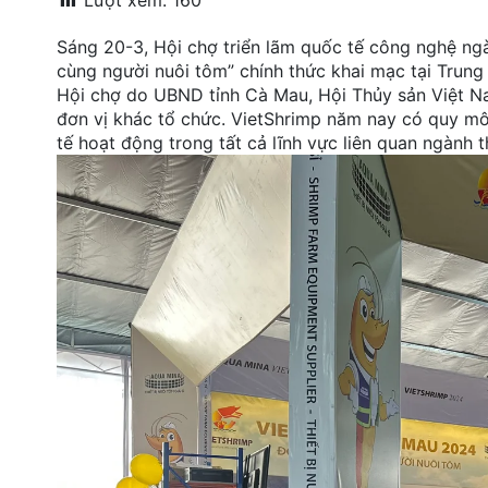
Lượt xem:
160
đặt
Sáng 20-3, Hội chợ triển lãm quốc tế công nghệ n
Quy
cùng người nuôi tôm” chính thức khai mạc tại Trung
định
Hội chợ do UBND tỉnh Cà Mau, Hội Thủy sản Việt Na
đơn vị khác tổ chức. VietShrimp năm nay có quy m
Blog
tế hoạt động trong tất cả lĩnh vực liên quan ngành 
chia
sẻ
Liên
hệ