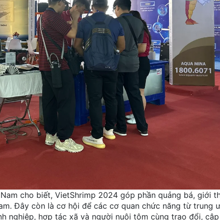
 Nam cho biết, VietShrimp 2024 góp phần quảng bá, giới th
Nam. Đây còn là cơ hội để các cơ quan chức năng từ trung 
h nghiệp, hợp tác xã và người nuôi tôm cùng trao đổi, cập 