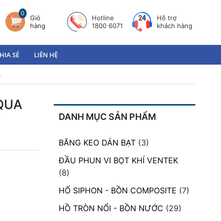
0
Giỏ
Hotline
Hỗ trợ
hàng
1800 6071
khách hàng
HIA SẺ
LIÊN HỆ
4
QUA
DANH MỤC SẢN PHẨM
BĂNG KEO DÁN BẠT
(3)
ĐẦU PHUN VI BỌT KHÍ VENTEK
(8)
HỐ SIPHON - BỒN COMPOSITE
(7)
HỒ TRÒN NỔI - BỒN NƯỚC
(29)