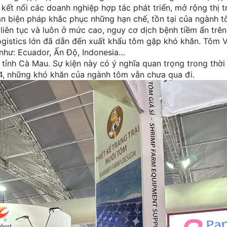
; kết nối các doanh nghiệp hợp tác phát triển, mở rộng thị t
 bàn biện pháp khắc phục những hạn chế, tồn tại của ngành t
g liên tục và luôn ở mức cao, nguy cơ dịch bệnh tiềm ẩn trê
í logistics lớn đã dẫn đến xuất khẩu tôm gặp khó khăn. Tôm 
 như: Ecuador, Ấn Độ, Indonesia…
ở tỉnh Cà Mau. Sự kiện này có ý nghĩa quan trọng trong thời
, những khó khăn của ngành tôm vẫn chưa qua đi.