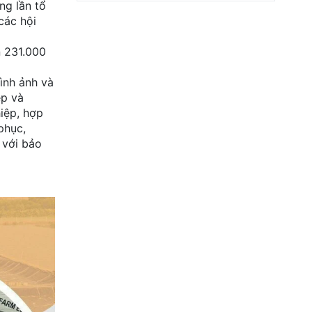
ng lần tổ
các hội
n 231.000
hình ảnh và
ệp và
iệp, hợp
phục,
 với bảo