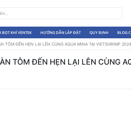
 BỌT KHÍ VENTEK
HƯỚNG DẪN LẮP ĐẶT
QUY ĐỊNH
BLOG C
N TÔM ĐẾN HẸN LẠI LÊN CÙNG AQUA MINA TẠI VIETSHRIMP 202
ĐÀN TÔM ĐẾN HẸN LẠI LÊN CÙNG A