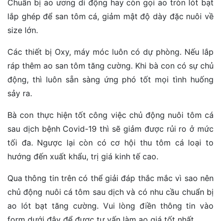
Chuẩn bị ao ương di động hay còn gọi ao tròn lót bạt
lắp ghép để san tôm cá, giảm mật độ dày đặc nuôi về
size lớn.
Các thiết bị Oxy, máy móc luôn có dự phòng. Nếu lắp
ráp thêm ao san tôm tăng cường. Khi bà con có sự chủ
động, thì luôn sẵn sàng ứng phó tốt mọi tình huống
sảy ra.
Bà con thực hiện tốt công việc chủ động nuôi tôm cá
sau dịch bệnh Covid-19 thì sẽ giảm được rủi ro ở mức
tối đa. Ngược lại còn có cơ hội thu tôm cá loại to
hướng đến xuất khẩu, trị giá kinh tế cao.
Qua thông tin trên có thể giải đáp thắc mắc vì sao nên
chủ động nuôi cá tôm sau dịch và có nhu cầu chuẩn bị
ao lót bạt tăng cường. Vui lòng điền thông tin vào
form dưới đây để được tư vấn làm ao giá tốt nhất.