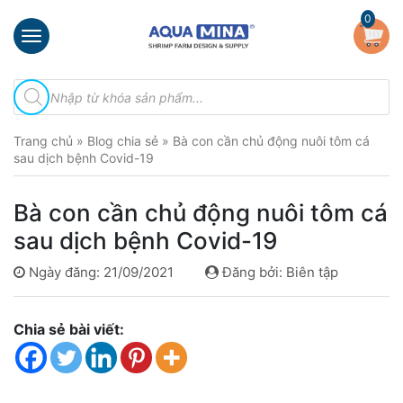
×
0
Trang
Tìm
chủ
kiếm
sản
Giới
phẩm
Trang chủ
»
Blog chia sẻ
»
Bà con cần chủ động nuôi tôm cá
thiệu
sau dịch bệnh Covid-19
Sản
phẩm
Bà con cần chủ động nuôi tôm cá
Đầu
sau dịch bệnh Covid-19
Phun
Vi
Ngày đăng: 21/09/2021
Đăng bởi: Biên tập
Bọt
Khí
Ventek
Chia sẻ bài viết:
Hướng
dẫn
lắp