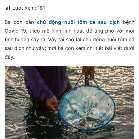
đặt
Lượt xem:
181
Quy
Bà con cần
chủ động nuôi tôm cá sau dịch
bệnh
định
Covid-19; theo mô hình linh hoạt để ứng phó với mọi
Blog
tình huống sảy ra. Vậy tại sao lại chủ động nuôi tôm cá
chia
sau dịch như vậy; mời bà con xem chi tiết bài viết dưới
sẻ
đây.
Liên
hệ