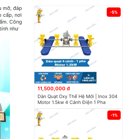
u mỡ, đáp
-5%
 cấp, nơi
phẩm. Công
tính như
11,500,000 đ
Dàn Quạt Oxy Thế Hệ Mới | Inox 304
Motor 1.5kw 4 Cánh Điện 1 Pha
-1%