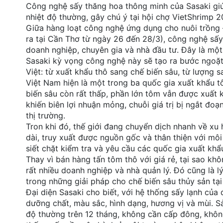
Công nghệ sấy thăng hoa thông minh của Sasaki giú
đặt
nhiệt độ thường, gây chú ý tại hội chợ VietShrimp 2
Giữa hàng loạt công nghệ ứng dụng cho nuôi trồng –
Quy
ra tại Cần Thơ từ ngày 26 đến 28/3), công nghệ sấ
định
doanh nghiệp, chuyên gia và nhà đầu tư. Đây là một 
Sasaki kỳ vọng công nghệ này sẽ tạo ra bước ngoặt
Blog
chia
Việt: từ xuất khẩu thô sang chế biến sâu, từ lượng s
sẻ
Việt Nam hiện là một trong ba quốc gia xuất khẩu t
biến sâu còn rất thấp, phần lớn tôm vẫn được xuất 
Liên
khiến biên lợi nhuận mỏng, chuỗi giá trị bị ngắt đo
hệ
thị trường.
Tron khi đó, thế giới đang chuyển dịch nhanh về xu 
dài, truy xuất được nguồn gốc và thân thiện với môi
siết chặt kiểm tra và yêu cầu các quốc gia xuất kh
Thay vì bán hàng tấn tôm thô với giá rẻ, tại sao khô
rất nhiều doanh nghiệp và nhà quản lý. Đó cũng là 
trong những giải pháp cho chế biến sâu thủy sản tạ
Đại diện Sasaki cho biết, với hệ thống sấy lạnh của
dưỡng chất, màu sắc, hình dạng, hương vị và mùi. 
độ thường trên 12 tháng, không cần cấp đông, khôn