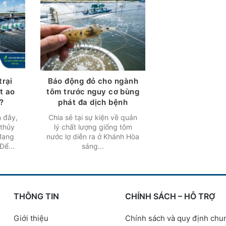
trại
Báo động đỏ cho ngành
ót ao
tôm trước nguy cơ bùng
?
phát đa dịch bệnh
 đây,
Chia sẻ tại sự kiện về quản
 thủy
lý chất lượng giống tôm
đang
nước lợ diễn ra ở Khánh Hòa
Để...
sáng...
THÔNG TIN
CHÍNH SÁCH – HỖ TRỢ
Giới thiệu
Chính sách và quy định chu