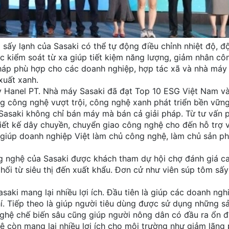
sấy lạnh của Sasaki có thể tự động điều chỉnh nhiệt độ, đ
ược kiểm soát từ xa giúp tiết kiệm năng lượng, giảm nhân c
háp phù hợp cho các doanh nghiệp, hợp tác xã và nhà máy
xuất xanh.
y Hanel PT. Nhà máy Sasaki đã đạt Top 10 ESG Việt Nam v
g công nghệ vượt trội, công nghệ xanh phát triển bền vững
 Sasaki không chỉ bán máy mà bán cả giải pháp. Từ tư vấn p
hiết kế dây chuyền, chuyển giao công nghệ cho đến hỗ trợ 
c giúp doanh nghiệp Việt làm chủ công nghệ, làm chủ sản p
g nghệ của Sasaki được khách tham dự hội chợ đánh giá c
i từ siêu thị đến xuất khẩu. Đơn cử như viên súp tôm sấy 
aki mang lại nhiều lợi ích. Đầu tiên là giúp các doanh nghi
phí. Tiếp theo là giúp người tiêu dùng được sử dụng những 
 nghệ chế biến sâu cũng giúp người nông dân có đầu ra ổn 
 còn mang lại nhiều lợi ích cho môi trường như giảm lãng 