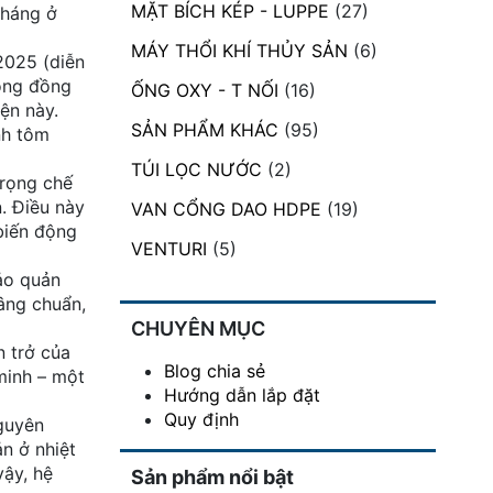
MẶT BÍCH KÉP - LUPPE
(27)
tháng ở
MÁY THỔI KHÍ THỦY SẢN
(6)
2025 (diễn
cộng đồng
ỐNG OXY - T NỐI
(16)
ện này.
SẢN PHẨM KHÁC
(95)
nh tôm
TÚI LỌC NƯỚC
(2)
trọng chế
. Điều này
VAN CỔNG DAO HDPE
(19)
 biến động
VENTURI
(5)
bảo quản
nâng chuẩn,
CHUYÊN MỤC
n trở của
Blog chia sẻ
minh – một
Hướng dẫn lắp đặt
Quy định
nguyên
n ở nhiệt
vậy, hệ
Sản phẩm nổi bật