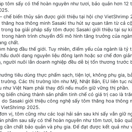
p tôm sấy có thể hoàn nguyên như tươi, bảo quản hơn 12 
025.
 chế biến thủy sản được giới thiệu tại hội chợ VietShrimp 
y thăng hoa thông minh Sasaki thu hút sự quan tâm từ cả 
trong ba giải pháp sấy tôm được Sasaki giới thiệu tại sự ki
 trong hành trình chuyển đổi mô hình tăng trưởng của ngà
ang chất.
ôm hàng đầu thế giới. Tuy nhiên, điểm yếu của ngành là tỷ 
khẩu dưới dạng nguyên liệu đông lạnh hoặc sơ chế đơn giản
ạn, người nuôi lẫn doanh nghiệp đều dễ bị tổn thương trước
hướng tiêu dùng thực phẩm sạch, tiện lợi, không phụ gia, 
 trường. Các thị trường lớn như Mỹ, Nhật Bản, EU liên tục 
ẩu như Việt Nam phải thay đổi nếu muốn giữ vững thị phần.
ng biến chúng thành sản phẩm tinh chế có giá trị cao là tră
lý do Sasaki giới thiệu công nghệ sấy tôm thăng hoa thông 
i VietShrimp 2025.
 đơn vị, tôm cũng như các loại hải sản sau khi sấy vẫn giữ 
Sản phẩm sau sấy có thể hoàn nguyên như tôm tươi, bảo quả
g cần chất bảo quản và phụ gia. Để đạt được kết quả như 