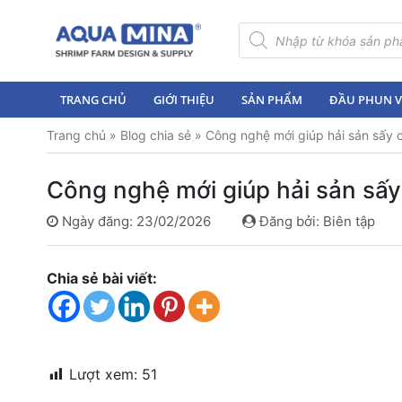
×
Tìm
kiếm
sản
Trang
phẩm
chủ
TRANG CHỦ
GIỚI THIỆU
SẢN PHẨM
ĐẦU PHUN VI
Giới
Trang chủ
»
Blog chia sẻ
»
Công nghệ mới giúp hải sản sấy 
thiệu
Sản
Công nghệ mới giúp hải sản sấy
phẩm
Ngày đăng: 23/02/2026
Đăng bởi: Biên tập
Đầu
Phun
Vi
Chia sẻ bài viết:
Bọt
Khí
Ventek
Hướng
Lượt xem:
51
dẫn
lắp