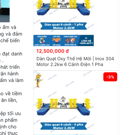
ộ ẩm và
ông và đảm
 chế biến
12,500,000 đ
à đạt danh
Dàn Quạt Oxy Thế Hệ Mới | Inox 304
 .
Motor 2.2kw 6 Cánh Điện 1 Pha
hát triển
vận hành
-3%
hẩm và làm
ao về tiềm
ăn liền,
ệp tối ưu
sản phẩm
định cho
phí thực