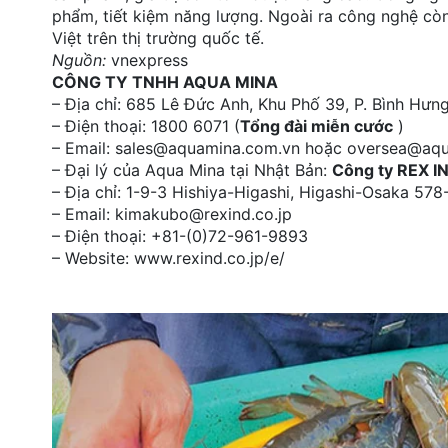
phẩm, tiết kiệm năng lượng. Ngoài ra công nghệ còn
Việt trên thị trường quốc tế.
Nguồn:
vnexpress
CÔNG TY TNHH AQUA MINA
– Địa chỉ: 685 Lê Đức Anh, Khu Phố 39, P. Bình Hư
– Điện thoại: 1800 6071 (
Tổng đài miễn cước
)
– Email: sales@aquamina.com.vn hoặc oversea@aq
– Đại lý của Aqua Mina tại Nhật Bản:
Công ty REX I
– Địa chỉ: 1-9-3 Hishiya-Higashi, Higashi-Osaka 5
– Email: kimakubo@rexind.co.jp
– Điện thoại: +81-(0)72-961-9893
– Website: www.rexind.co.jp/e/