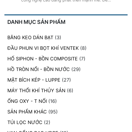
DANH MỤC SẢN PHẨM
BĂNG KEO DÁN BẠT
(3)
ĐẦU PHUN VI BỌT KHÍ VENTEK
(8)
HỐ SIPHON - BỒN COMPOSITE
(7)
HỒ TRÒN NỔI - BỒN NƯỚC
(29)
MẶT BÍCH KÉP - LUPPE
(27)
MÁY THỔI KHÍ THỦY SẢN
(6)
ỐNG OXY - T NỐI
(16)
SẢN PHẨM KHÁC
(95)
TÚI LỌC NƯỚC
(2)