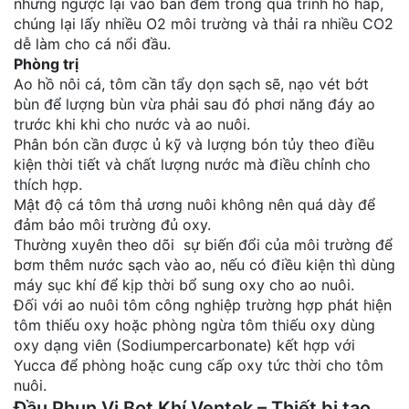
nhưng ngược lại vào ban đêm trong quá trình hô hấp,
chúng lại lấy nhiều O2 môi trường và thải ra nhiều CO2
dễ làm cho cá nổi đầu.
Phòng trị
Ao hồ nôi cá, tôm cần tẩy dọn sạch sẽ, nạo vét bớt
bùn để lượng bùn vừa phải sau đó phơi năng đáy ao
trước khi khi cho nước và ao nuôi.
Phân bón cần được ủ kỹ và lượng bón tủy theo điều
kiện thời tiết và chất lượng nước mà điều chỉnh cho
thích hợp.
Mật độ cá tôm thả ương nuôi không nên quá dày để
đảm bảo môi trường đủ oxy.
Thường xuyên theo dõi sự biến đổi của môi trường để
bơm thêm nước sạch vào ao, nếu có điều kiện thì dùng
máy sục khí để kịp thời bổ sung oxy cho ao nuôi.
Đối với ao nuôi tôm công nghiệp trường hợp phát hiện
tôm thiếu oxy hoặc phòng ngừa tôm thiếu oxy dùng
oxy dạng viên (Sodiumpercarbonate) kết hợp với
Yucca để phòng hoặc cung cấp oxy tức thời cho tôm
nuôi.
Đầu Phun Vi Bọt Khí Ventek – Thiết bị tạo