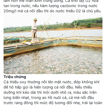
làm hôn mê thần kinh trung ương. Cá khó lấy O2 hòa
tan trong nước, nếu hàm lượng cacbonic trong nước
20mg/l mà cá nỗi đầu thì do nước thiếu O2 là chủ yếu.
Triệu chứng
Cá thiếu oxy thường nỗi lên mặt nước, đớp không khí
để hô hấp gọi là hiện tượng cá nổi đầu. Nếu thiếu
dưỡng khí kéo dài thì môi dưỡi nhô ra, màu sắc trên
lưng biến nhạt, trong ao hồ nuôi cá, cá mè nổi đầu
trước rang đông thì mức độ tương đối nhẹ, trái lại toàn