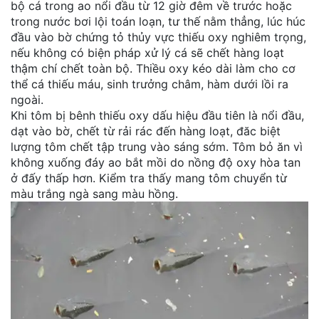
bộ cá trong ao nổi đầu từ 12 giờ đêm về trước hoặc
trong nước bơi lội toán loạn, tư thế nằm thẳng, lúc húc
đầu vào bờ chứng tỏ thủy vực thiếu oxy nghiêm trọng,
nếu không có biện pháp xử lý cá sẽ chết hàng loạt
thậm chí chết toàn bộ. Thiều oxy kéo dài làm cho cơ
thể cá thiếu máu, sinh trưởng châm, hàm dưới lồi ra
ngoài.
Khi tôm bị bênh thiếu oxy dấu hiệu đầu tiên là nổi đầu,
dạt vào bờ, chết từ rải rác đến hàng loạt, đăc biệt
lượng tôm chết tập trung vào sáng sớm. Tôm bỏ ăn vì
không xuống đáy ao bắt mồi do nồng độ oxy hòa tan
ở đấy thấp hơn. Kiểm tra thấy mang tôm chuyển từ
màu trắng ngà sang màu hồng.