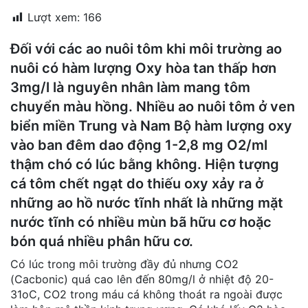
đặt
Lượt xem:
166
Quy
Đối với các ao nuôi tôm khi môi trường ao
định
nuôi có hàm lượng Oxy hòa tan thấp hơn
Blog
3mg/l là nguyên nhân làm mang tôm
chia
chuyển màu hồng. Nhiều ao nuôi tôm ở ven
sẻ
biển miền Trung và Nam Bộ hàm lượng oxy
Liên
vào ban đêm dao động 1-2,8 mg O2/ml
hệ
thậm chó có lúc bằng không. Hiện tượng
cá tôm chết ngạt do thiếu oxy xảy ra ở
những ao hồ nước tĩnh nhất là những mặt
nước tĩnh có nhiều mùn bã hữu cơ hoặc
bón quá nhiều phân hữu cơ.
Có lúc trong môi trường đầy đủ nhưng CO2
(Cacbonic) quá cao lên đến 80mg/l ở nhiệt độ 20-
31oC, CO2 trong máu cá không thoát ra ngoài được