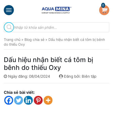
×
0
Trang
Tìm
chủ
kiếm
sản
Giới
phẩm
Trang chủ
»
Blog chia sẻ
»
Dấu hiệu nhận biết cá tôm bị bênh
thiệu
do thiếu Oxy
Sản
phẩm
Dấu hiệu nhận biết cá tôm bị
Đầu
bênh do thiếu Oxy
Phun
Vi
Ngày đăng: 08/04/2024
Đăng bởi: Biên tập
Bọt
Khí
Ventek
Chia sẻ bài viết:
Hướng
dẫn
lắp