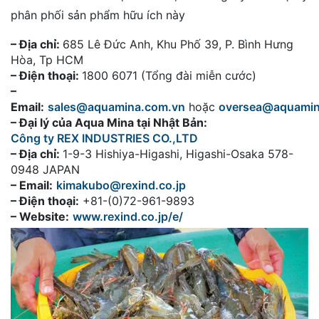
phân phối sản phẩm hữu ích này
– Địa chỉ:
685 Lê Đức Anh, Khu Phố 39, P. Bình Hưng
Hòa, Tp HCM
– Điện thoại:
1800 6071 (Tổng đài miễn cước)
–
Email:
sales@aquamina.com.vn
hoặc
oversea@aquami
– Đại lý của Aqua Mina tại Nhật Bản:
Công ty REX INDUSTRIES CO.,LTD
– Địa chỉ:
1-9-3 Hishiya-Higashi, Higashi-Osaka 578-
0948 JAPAN
– Email:
kimakubo@rexind.co.jp
– Điện thoại:
+81-(0)72-961-9893
– Website:
www.rexind.co.jp/e/