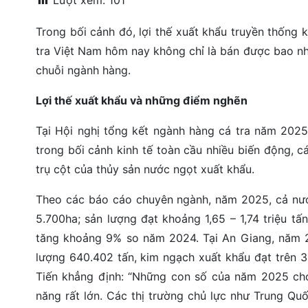
Lượt xem:
101
đặt
Trong bối cảnh đó, lợi thế xuất khẩu truyền thống
Quy
tra Việt Nam hôm nay không chỉ là bán được bao nhi
định
chuỗi ngành hàng.
Blog
chia
Lợi thế xuất khẩu và những điểm nghẽn
sẻ
Tại Hội nghị tổng kết ngành hàng cá tra năm 2025
Liên
trong bối cảnh kinh tế toàn cầu nhiều biến động, cá
hệ
trụ cột của thủy sản nước ngọt xuất khẩu.
Theo các báo cáo chuyên ngành, năm 2025, cả nước
5.700ha; sản lượng đạt khoảng 1,65 – 1,74 triệu t
tăng khoảng 9% so năm 2024. Tại An Giang, năm 20
lượng 640.402 tấn, kim ngạch xuất khẩu đạt trên 
Tiến khẳng định: “Những con số của năm 2025 cho
năng rất lớn. Các thị trường chủ lực như Trung Qu