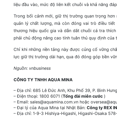
liệu đầu vào, mức độ liên kết chuỗi và khả năng đá
Trong bối cảnh mới, giữ thị trường quan trọng hơn
quản lý chất lượng, mà còn đóng vai trò điều tiết
thương hiệu quốc gia và dẫn dắt chuỗi cá tra thíc
phải chủ động nâng cao tính tuân thủ quy định của t
Chỉ khi những nền tảng này được củng cố vững chắc
lực giữ thị trường dài hạn, qua đó đóng góp bền vữ
Nguồn: vnbusiness
CÔNG TY TNHH AQUA MINA
– Địa chỉ: 685 Lê Đức Anh, Khu Phố 39, P. Bình Hư
– Điện thoại: 1800 6071 (
Tổng đài miễn cước
)
– Email: sales@aquamina.com.vn hoặc oversea@aq
– Đại lý của Aqua Mina tại Nhật Bản:
Công ty REX I
– Địa chỉ: 1-9-3 Hishiya-Higashi, Higashi-Osaka 5