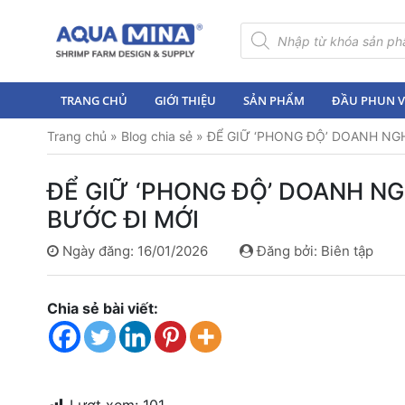
×
Tìm
kiếm
sản
Trang
phẩm
chủ
TRANG CHỦ
GIỚI THIỆU
SẢN PHẨM
ĐẦU PHUN VI
Giới
Trang chủ
»
Blog chia sẻ
»
ĐỂ GIỮ ‘PHONG ĐỘ’ DOANH NG
thiệu
Sản
ĐỂ GIỮ ‘PHONG ĐỘ’ DOANH N
phẩm
BƯỚC ĐI MỚI
Đầu
Ngày đăng: 16/01/2026
Đăng bởi: Biên tập
Phun
Vi
Bọt
Chia sẻ bài viết:
Khí
Ventek
Hướng
dẫn
lắp