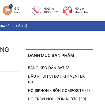
0
Giỏ
Hotline
Hỗ trợ
hàng
1800 6071
khách hàng
HIA SẺ
LIÊN HỆ
ỮNG
DANH MỤC SẢN PHẨM
BĂNG KEO DÁN BẠT
(3)
ĐẦU PHUN VI BỌT KHÍ VENTEK
(8)
HỐ SIPHON - BỒN COMPOSITE
(7)
HỒ TRÒN NỔI - BỒN NƯỚC
(29)