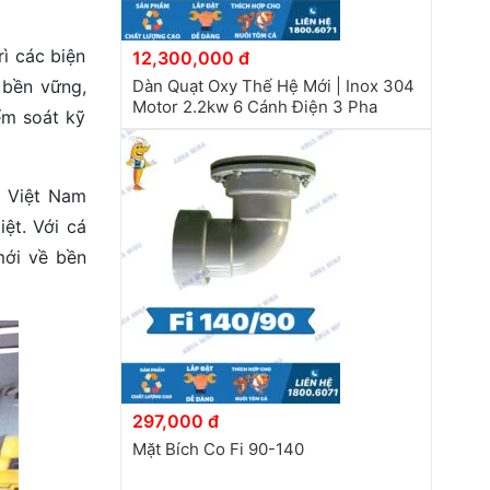
ì các biện
12,300,000 đ
 bền vững,
Dàn Quạt Oxy Thế Hệ Mới | Inox 304
Motor 2.2kw 6 Cánh Điện 3 Pha
ểm soát kỹ
n Việt Nam
ệt. Với cá
mới về bền
297,000 đ
Mặt Bích Co Fi 90-140