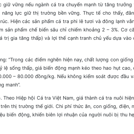
ược giữ vững nếu ngành cá tra chuyển mạnh từ tăng trưởng 
à năng lực giữ thị trường bền vững. Thực tế cho thấy, đằ
rúc. Hiện các sản phẩm cá tra phi lê tươi và đông lạnh vẫ
óm sản phẩm chế biến sâu chỉ chiếm khoảng 2 – 3%. Cơ c
 trị gia tăng thấp) và lợi thế cạnh tranh chủ yếu dựa vào
g: “Trong các điểm nghẽn hiện nay, chất lượng con giốn
ỷ lệ sống thấp, giá biến động mạnh kéo theo hao hụt cao, 
 70.000 – 80.000 đồng/kg. Nếu không kiểm soát được đầu v
ng manh”.
 Theo Hiệp hội Cá tra Việt Nam, giá thành cá tra nuôi hiệ
trên thị trường thế giới. Chi phí thức ăn, con giống, điện,
iệu biến động, khiến biên lợi nhuận của người nuôi bị thu h