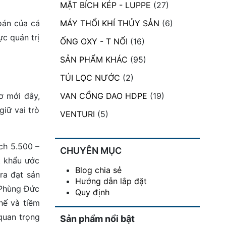
MẶT BÍCH KÉP - LUPPE
(27)
oán của cá
MÁY THỔI KHÍ THỦY SẢN
(6)
c quản trị
ỐNG OXY - T NỐI
(16)
SẢN PHẨM KHÁC
(95)
TÚI LỌC NƯỚC
(2)
ơ mới đây,
VAN CỔNG DAO HDPE
(19)
giữ vai trò
VENTURI
(5)
ch 5.500 –
CHUYÊN MỤC
t khẩu ước
Blog chia sẻ
ra đạt sản
Hướng dẫn lắp đặt
 Phùng Đức
Quy định
hế và tiềm
quan trọng
Sản phẩm nổi bật