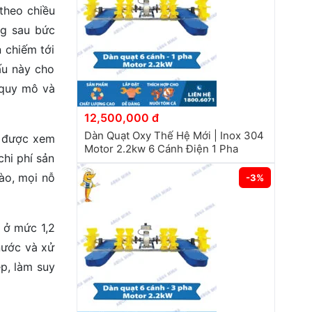
theo chiều
ng sau bức
n chiếm tới
ấu này cho
 quy mô và
12,500,000 đ
Dàn Quạt Oxy Thế Hệ Mới | Inox 304
g được xem
Motor 2.2kw 6 Cánh Điện 1 Pha
chi phí sản
ào, mọi nỗ
-3%
n ở mức 1,2
 nước và xử
ẹp, làm suy