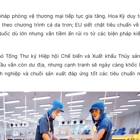
pháp phòng vệ thương mại tiếp tục gia tăng. Hoa Kỳ duy tr
theo chương trình cá da trơn; EU siết chặt tiêu chuẩn về
 Quốc dù lớn nhưng vẫn tiềm ẩn rủi ro từ các biện pháp ki
hó Tổng Thư ký Hiệp hội Chế biến và Xuất khẩu Thủy sả
cầu vẫn còn dư địa, nhưng cạnh tranh sẽ ngày càng khốc li
anh nghiệp và chuỗi sản xuất đáp ứng tốt các tiêu chuẩn 