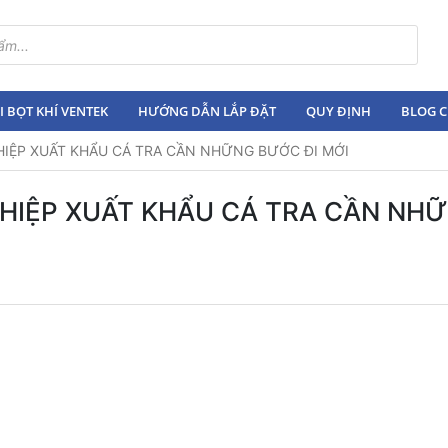
 BỌT KHÍ VENTEK
HƯỚNG DẪN LẮP ĐẶT
QUY ĐỊNH
BLOG C
HIỆP XUẤT KHẨU CÁ TRA CẦN NHỮNG BƯỚC ĐI MỚI
GHIỆP XUẤT KHẨU CÁ TRA CẦN NH