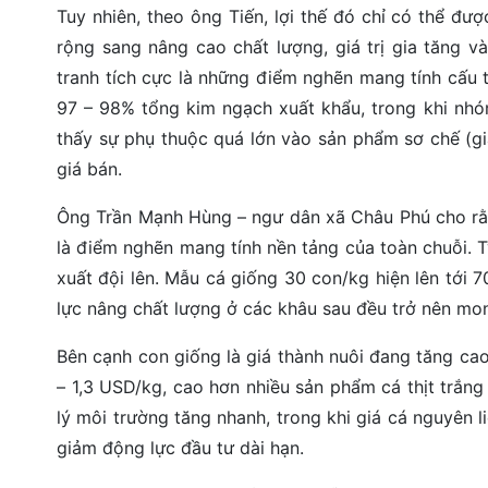
Tuy nhiên, theo ông Tiến, lợi thế đó chỉ có thể đ
rộng sang nâng cao chất lượng, giá trị gia tăng v
tranh tích cực là những điểm nghẽn mang tính cấu t
97 – 98% tổng kim ngạch xuất khẩu, trong khi nh
thấy sự phụ thuộc quá lớn vào sản phẩm sơ chế (giá
giá bán.
Ông Trần Mạnh Hùng – ngư dân xã Châu Phú cho rằn
là điểm nghẽn mang tính nền tảng của toàn chuỗi. T
xuất đội lên. Mẫu cá giống 30 con/kg hiện lên tới
lực nâng chất lượng ở các khâu sau đều trở nên mo
Bên cạnh con giống là giá thành nuôi đang tăng cao.
– 1,3 USD/kg, cao hơn nhiều sản phẩm cá thịt trắng 
lý môi trường tăng nhanh, trong khi giá cá nguyên l
giảm động lực đầu tư dài hạn.