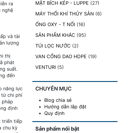
MẶT BÍCH KÉP - LUPPE
(27)
iễn ra
g nghệ
MÁY THỔI KHÍ THỦY SẢN
(6)
ỐNG OXY - T NỐI
(16)
SẢN PHẨM KHÁC
(95)
ấp và tài
sản lượng
TÚI LỌC NƯỚC
(2)
i thị
VAN CỔNG DAO HDPE
(19)
đã phát
VENTURI
(5)
ng suất.
ọng đến
o năng lực
CHUYÊN MỤC
từ chi phí
Blog chia sẻ
i pháp
Hướng dẫn lắp đặt
ẳng định
Quy định
triển tiếp
a chu kỳ
Sản phẩm nổi bật