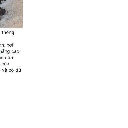
t thông
.
h, nơi
 nâng cao
àn cầu.
n của
o và có đủ