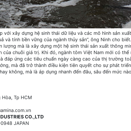
p với xây dựng hệ sinh thái dữ liệu và các mô hình sản xuấ
ả và tính bền vững của ngành thủy sản”, ông Ninh cho biết
n lượng mà là xây dựng một hệ sinh thái sản xuất thông min
h của chuỗi giá trị. Khi đó, ngành tôm Việt Nam mới có thể
 và đáp ứng các tiêu chuẩn ngày càng cao của thị trường to
ớng, mà đã trở thành điều kiện tiên quyết cho sự phát triể
 hay không, mà là áp dụng nhanh đến đâu, sâu đến mức nà
ng Hòa, Tp HCM
uamina.com.vn
NDUSTRIES CO.,LTD
78-0948 JAPAN