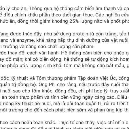
uản lý cho ăn. Thông qua hệ thống cảm biến âm thanh và c
ể điều chỉnh khẩu phần theo thời gian thực. Các nghiên cứ
thức ăn, đồng thời giảm khoảng 25% lượng nitơ và phốt pho
ang được thúc đẩy, như sử dụng protein từ côn trùng, tảo 
 nano và enzyme, khả năng hấp thụ dinh dưỡng của vật nuôi
i trường và nâng cao chất lượng sản phẩm.
ước thay đổi cách vận hành. Hệ thống cảm biến cho phép g
hay độ mặn; khi có biến động, hệ thống sẽ tự động kích hoạt
cho phép ước lượng sinh khối tôm mà không cần bắt mẫu, 
m đốc Kỹ thuật và Tôm thương phẩm Tập đoàn Việt Úc, công
quản trị đồng bộ. Ông Phi cho rằng, nếu trước đây nuôi th
i nuôi sao cho tôm khỏe, đồng đều, chi phí hợp lý, truy xuấ
 an toàn thực phẩm và tính bền vững ngày càng cao. Điều
riêng kỹ thuật ao nuôi, mà là bài toán quản trị rủi ro trên 
 môi trường cho đến cách phát hiện sớm và phản ứng kịp th
heo cách hoàn toàn khác. Thực tế cho thấy, việc chỉ nhìn 
 trùng là chưa đủ để giải thích sự khác biệt giữa các ao nuô