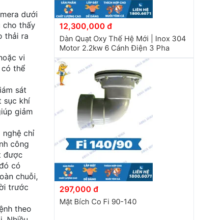
amera dưới
u cho thấy
12,300,000 đ
 thải ra
Dàn Quạt Oxy Thế Hệ Mới | Inox 304
Motor 2.2kw 6 Cánh Điện 3 Pha
hoặc vi
 có thể
iám sát
 sục khí
giúp giảm
 nghệ chỉ
ành công
t được
 đó có
toàn chuỗi,
ời trước
297,000 đ
Mặt Bích Co Fi 90-140
bệnh theo
i. Nhiều