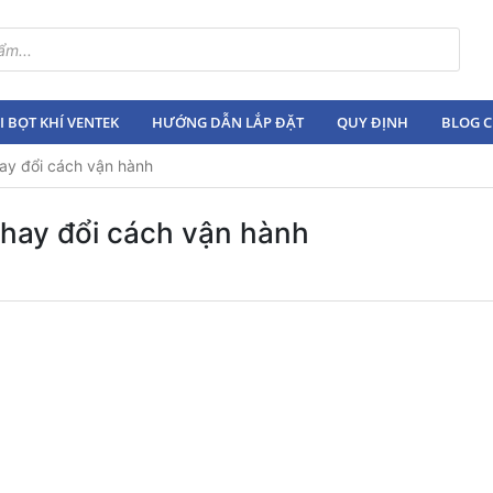
 BỌT KHÍ VENTEK
HƯỚNG DẪN LẮP ĐẶT
QUY ĐỊNH
BLOG C
ay đổi cách vận hành
thay đổi cách vận hành