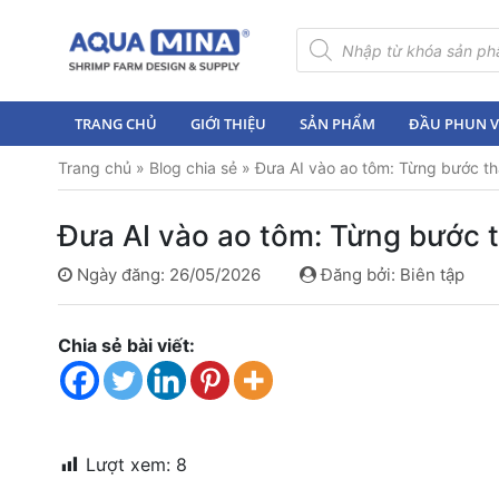
×
Tìm
kiếm
sản
Trang
phẩm
chủ
TRANG CHỦ
GIỚI THIỆU
SẢN PHẨM
ĐẦU PHUN VI
Giới
Trang chủ
»
Blog chia sẻ
»
Đưa AI vào ao tôm: Từng bước th
thiệu
Sản
Đưa AI vào ao tôm: Từng bước 
phẩm
Ngày đăng: 26/05/2026
Đăng bởi: Biên tập
Đầu
Phun
Vi
Chia sẻ bài viết:
Bọt
Khí
Ventek
Hướng
Lượt xem:
8
dẫn
lắp