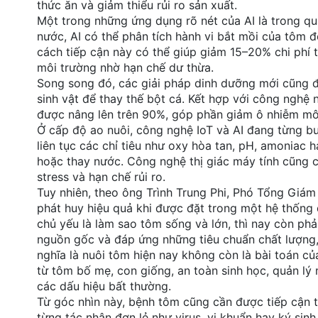
thức ăn và giảm thiểu rủi ro sản xuất.
Một trong những ứng dụng rõ nét của AI là trong q
nước, AI có thể phân tích hành vi bắt mồi của tôm đ
cách tiếp cận này có thể giúp giảm 15–20% chi phí 
môi trường nhờ hạn chế dư thừa.
Song song đó, các giải pháp dinh dưỡng mới cũng đ
sinh vật để thay thế bột cá. Kết hợp với công nghệ
được nâng lên trên 90%, góp phần giảm ô nhiễm mô
Ở cấp độ ao nuôi, công nghệ IoT và AI đang từng b
liên tục các chỉ tiêu như oxy hòa tan, pH, amoniac 
hoặc thay nước. Công nghệ thị giác máy tính cũng 
stress và hạn chế rủi ro.
Tuy nhiên, theo ông Trình Trung Phi, Phó Tổng Giá
phát huy hiệu quả khi được đặt trong một hệ thống 
chủ yếu là làm sao tôm sống và lớn, thì nay còn phả
nguồn gốc và đáp ứng những tiêu chuẩn chất lượng,
nghĩa là nuôi tôm hiện nay không còn là bài toán của 
từ tôm bố mẹ, con giống, an toàn sinh học, quản lý
các dấu hiệu bất thường.
Từ góc nhìn này, bệnh tôm cũng cần được tiếp cận t
từng tác nhân đơn lẻ như virus, vi khuẩn hay ký sinh