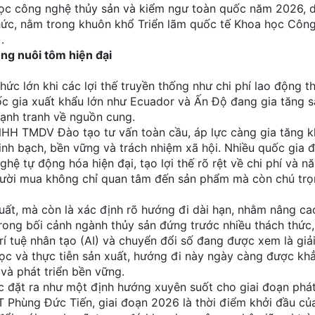
học công nghệ thủy sản và kiểm ngư toàn quốc năm 2026, d
ức, nằm trong khuôn khổ Triển lãm quốc tế Khoa học Côn
.
ng nuôi tôm hiện đại
c lớn khi các lợi thế truyền thống như chi phí lao động th
ốc gia xuất khẩu lớn như Ecuador và Ấn Độ đang gia tăng 
cạnh tranh về nguồn cung.
 TMDV Đào tạo tư vấn toàn cầu, áp lực càng gia tăng kh
nh bạch, bền vững và trách nhiệm xã hội. Nhiều quốc gia 
ệ tự động hóa hiện đại, tạo lợi thế rõ rệt về chi phí và nă
người mua không chỉ quan tâm đến sản phẩm mà còn chú tr
 xuất, mà còn là xác định rõ hướng đi dài hạn, nhằm nâng ca
Trong bối cảnh ngành thủy sản đứng trước nhiều thách thức, 
rí tuệ nhân tạo (AI) và chuyển đổi số đang được xem là giả
học và thực tiễn sản xuất, hướng đi này ngày càng được kh
và phát triển bền vững.
 đặt ra như một định hướng xuyên suốt cho giai đoạn phát 
Phùng Đức Tiến, giai đoạn 2026 là thời điểm khởi đầu củ