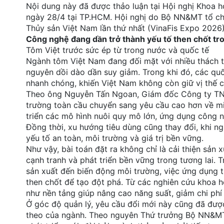
Nội dung này đã được thảo luận tại Hội nghị Khoa 
đặt
ngày 28/4 tại TP.HCM. Hội nghị do Bộ NN&MT tổ ch
Thủy sản Việt Nam lần thứ nhất (VinaFis Expo 2026)
Quy
Công nghệ đang dần trở thành yếu tố then chốt tro
định
Tôm Việt trước sức ép từ trong nước và quốc tế
Ngành tôm Việt Nam đang đối mặt với nhiều thách thứ
Blog
chia
nguyên dồi dào dần suy giảm. Trong khi đó, các qu
sẻ
nhanh chóng, khiến Việt Nam không còn giữ vị thế 
Theo ông Nguyễn Tấn Ngoan, Giám đốc Công ty TNHH
Liên
trường toàn cầu chuyển sang yêu cầu cao hơn về mi
hệ
triển các mô hình nuôi quy mô lớn, ứng dụng công ngh
Đồng thời, xu hướng tiêu dùng cũng thay đổi, khi 
yếu tố an toàn, môi trường và giá trị bền vững.
Như vậy, bài toán đặt ra không chỉ là cải thiện sản
cạnh tranh và phát triển bền vững trong tương lai. 
sản xuất đến biến động môi trường, việc ứng dụng t
then chốt để tạo đột phá. Từ các nghiên cứu khoa 
như nền tảng giúp nâng cao năng suất, giảm chi phí 
Ở góc độ quản lý, yêu cầu đổi mới này cũng đã được
theo của ngành. Theo nguyên Thứ trưởng Bộ NN&MT 