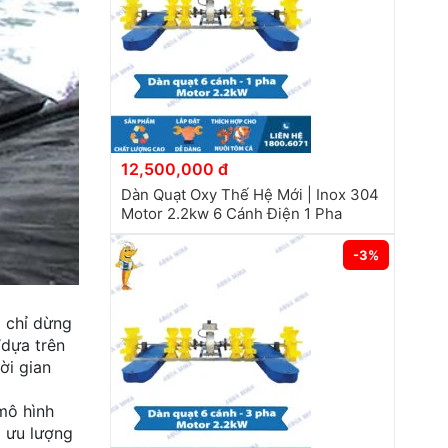
12,500,000 đ
Dàn Quạt Oxy Thế Hệ Mới | Inox 304
Motor 2.2kw 6 Cánh Điện 1 Pha
-3%
 chỉ dừng
“dựa trên
ời gian
mô hình
i ưu lượng