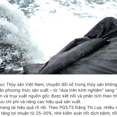
ọc Thủy sản Việt Nam, chuyển đổi số trong thủy sản không
ản phương thức sản xuất – từ “dựa trên kinh nghiệm” sang 
 ăn và truy xuất nguồn gốc được kết nối và phân tích theo th
 ưu chi phí và nâng cao hiệu quả sản xuất.
mang lại hiệu quả rõ rệt. Theo PGS.TS Đặng Thị Lụa, nhiều 
ăng lợi nhuận từ 25–30%, nhờ kiểm soát tốt dịch bệnh, tố