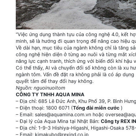
“Việc ứng dụng thành tựu của công nghệ 4.0, kết hợ
minh, sẽ là hướng đi quan trọng để nâng cao hiệu qu
Về dài hạn, mục tiêu của ngành không chỉ là tăng sả
công nghệ hiện diện ở từng ao nuôi và từng mắt xíc
năng lực cạnh tranh, thích ứng với biến đổi khí hậu
Có thể thấy, AI và chuyển đổi số không còn là xu hư
ngành tôm. Vấn đề đặt ra không phải là có áp dụng
quyết tâm để thay đổi hay không.
Nguồn: nguoinuoitom
CÔNG TY TNHH AQUA MINA
– Địa chỉ: 685 Lê Đức Anh, Khu Phố 39, P. Bình Hư
– Điện thoại: 1800 6071 (
Tổng đài miễn cước
)
– Email: sales@aquamina.com.vn hoặc oversea@aq
– Đại lý của Aqua Mina tại Nhật Bản:
Công ty REX I
– Địa chỉ: 1-9-3 Hishiya-Higashi, Higashi-Osaka 5
– Email: kimakubo@rexind.co.jp