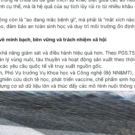
 cụ thể, mà là hệ quả của sự tích lũy rủi ro từ nhiều khâu 
ông còn là “ao đang mắc bệnh gì”, mà phải là “mắt xích nào
vào, đảm bảo an toàn sinh học và duy trì môi trường ổn định
về minh bạch, bền vững và trách nhiệm xã hội
khả năng giám sát và điều hành hiệu quả hơn. Theo PGS.TS
n lý vùng nuôi, tàu thuyền và hoạt động sản xuất theo thời
các yêu cầu quốc tế về truy xuất nguồn gốc.
h, Phó Vụ trưởng Vụ Khoa học và Công nghệ (Bộ NN&MT),
hiên cứu dịch tễ học, phát triển vaccine, chế phẩm sinh họ
ựng cơ sở dữ liệu lớn và thúc đẩy các mô hình nuôi thông 