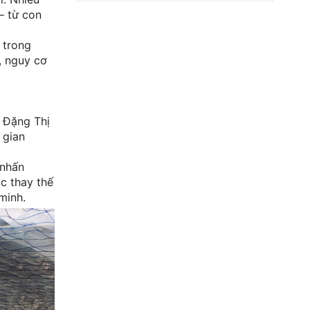
– từ con
 trong
, nguy cơ
 Đặng Thị
 gian
 nhấn
c thay thế
minh.