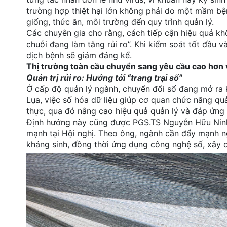
trường hợp thiệt hại lớn không phải do một mầm bệnh
giống, thức ăn, môi trường đến quy trình quản lý.
Các chuyên gia cho rằng, cách tiếp cận hiệu quả kh
chuỗi đang làm tăng rủi ro”. Khi kiểm soát tốt đầu 
dịch bệnh sẽ giảm đáng kể.
Thị trường toàn cầu chuyển sang yêu cầu cao hơn 
Quản trị rủi ro: Hướng tới “trang trại số”
Ở cấp độ quản lý ngành, chuyển đổi số đang mở ra 
Lụa, việc số hóa dữ liệu giúp cơ quan chức năng quả
thực, qua đó nâng cao hiệu quả quản lý và đáp ứng 
Định hướng này cũng được PGS.TS Nguyễn Hữu Nin
mạnh tại Hội nghị. Theo ông, ngành cần đẩy mạnh ng
kháng sinh, đồng thời ứng dụng công nghệ số, xây d