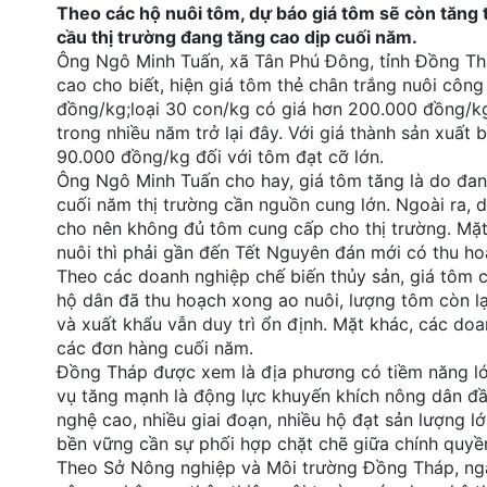
Theo các hộ nuôi tôm, dự báo giá tôm sẽ còn tăng 
đặt
cầu thị trường đang tăng cao dịp cuối năm.
Ông Ngô Minh Tuấn, xã Tân Phú Đông, tỉnh Đồng Thá
Quy
cao cho biết, hiện giá tôm thẻ chân trắng nuôi cô
định
đồng/kg;loại 30 con/kg có giá hơn 200.000 đồng/kg;
trong nhiều năm trở lại đây. Với giá thành sản xuất 
Blog
chia
90.000 đồng/kg đối với tôm đạt cỡ lớn.
sẻ
Ông Ngô Minh Tuấn cho hay, giá tôm tăng là do đang
cuối năm thị trường cần nguồn cung lớn. Ngoài ra, d
Liên
cho nên không đủ tôm cung cấp cho thị trường. Mặt 
hệ
nuôi thì phải gần đến Tết Nguyên đán mới có thu ho
Theo các doanh nghiệp chế biến thủy sản, giá tôm c
hộ dân đã thu hoạch xong ao nuôi, lượng tôm còn lại
và xuất khẩu vẫn duy trì ổn định. Mặt khác, các d
các đơn hàng cuối năm.
Đồng Tháp được xem là địa phương có tiềm năng lớn 
vụ tăng mạnh là động lực khuyến khích nông dân đầ
nghệ cao, nhiều giai đoạn, nhiều hộ đạt sản lượng l
bền vững cần sự phối hợp chặt chẽ giữa chính quyề
Theo Sở Nông nghiệp và Môi trường Đồng Tháp, ngà