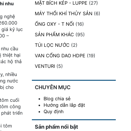
MẶT BÍCH KÉP - LUPPE
(27)
hi nhu
MÁY THỔI KHÍ THỦY SẢN
(6)
ng nghệ
 260.000
ỐNG OXY - T NỐI
(16)
giá kỷ lục
SẢN PHẨM KHÁC
(95)
00 –
TÚI LỌC NƯỚC
(2)
 nhu cầu
 thiệt hại
VAN CỔNG DAO HDPE
(19)
các hộ thả
VENTURI
(5)
y, nhiều
rong nước
bị cho
CHUYÊN MỤC
Blog chia sẻ
 tôm cuối
Hướng dẫn lắp đặt
 tôm công
Quy định
phát triển
ôi tôm
Sản phẩm nổi bật