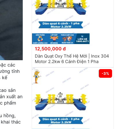
12,500,000 đ
Dàn Quạt Oxy Thế Hệ Mới | Inox 304
Motor 2.2kw 6 Cánh Điện 1 Pha
oặc các
ường tỉnh
-3%
% kế
cao sản
sản xuất an
hực phẩm
êu hồng,
 khai thác