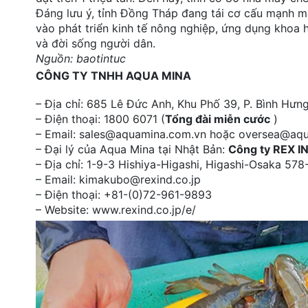
Đáng lưu ý, tỉnh Đồng Tháp đang tái cơ cấu mạnh m
vào phát triển kinh tế nông nghiệp, ứng dụng khoa h
và đời sống người dân.
Nguồn: baotintuc
CÔNG TY TNHH AQUA MINA
– Địa chỉ: 685 Lê Đức Anh, Khu Phố 39, P. Bình Hư
– Điện thoại: 1800 6071 (
Tổng đài miễn cước
)
– Email: sales@aquamina.com.vn hoặc oversea@aq
– Đại lý của Aqua Mina tại Nhật Bản:
Công ty REX I
– Địa chỉ: 1-9-3 Hishiya-Higashi, Higashi-Osaka 5
– Email: kimakubo@rexind.co.jp
– Điện thoại: +81-(0)72-961-9893
– Website: www.rexind.co.jp/e/