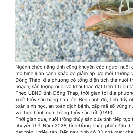
Ngành chức năng tỉnh cũng khuyến cáo người nuôi đ
mô hình luân canh khác để giảm áp lực môi trường 
Đồng Tháp, địa phương có tổng diện tích thả nuôi t
hoạch; sản lượng nuôi và khai thác đạt trên 1 triệu t
Theo UBND tỉnh Đồng Tháp, thời gian tới địa phươn
xuất thủy sản hàng hóa lớn. Bên cạnh đó, tỉnh đẩy n
toàn sinh học, an toàn dịch bệnh, cấp mã số vùng nu
và thực hành nuôi trồng thủy sản tốt (GAP).
Thời gian qua, nuôi trồng thủy sản của tỉnh tiếp tục
nhuyễn thể. Năm 2026, tỉnh Đồng Tháp phấn đấu diện
đạt trên 1 triệu tấn. Đến nay, tỉnh có 80 nhà máy ch