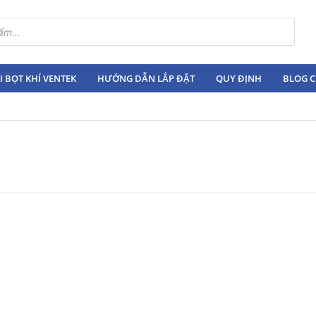
 BỌT KHÍ VENTEK
HƯỚNG DẪN LẮP ĐẶT
QUY ĐỊNH
BLOG C