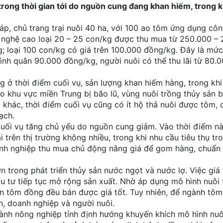
trong thời gian tới do nguồn cung đang khan hiếm, trong k
p, chủ trang trại nuôi 40 ha, với 100 ao tôm ứng dụng cô
ng nghệ cao loại 20 – 25 con/kg được thu mua từ 250.000 –
 loại 100 con/kg có giá trên 100.000 đồng/kg. Đây là mức 
bình quân 90.000 đồng/kg, người nuôi có thể thu lãi từ 80.0
 ở thời điểm cuối vụ, sản lượng khan hiếm hàng, trong khi
o khu vực miền Trung bị bão lũ, vùng nuôi trồng thủy sản bị
khác, thời điểm cuối vụ cũng có ít hộ thả nuôi được tôm, 
ạch.
uối vụ tăng chủ yếu do nguồn cung giảm. Vào thời điểm nà
 trên thị trường không nhiều, trong khi nhu cầu tiêu thụ t
oanh nghiệp thu mua chủ động nâng giá để gom hàng, chuẩn 
trong phát triển thủy sản nước ngọt và nước lợ. Việc giá
u tư tiếp tục mở rộng sản xuất. Nhờ áp dụng mô hình nuôi
ớn tôm đồng đều bán được giá tốt. Tuy nhiên, để ngành tôm 
n, doanh nghiệp và người nuôi.
nh nông nghiệp tỉnh định hướng khuyến khích mô hình nu