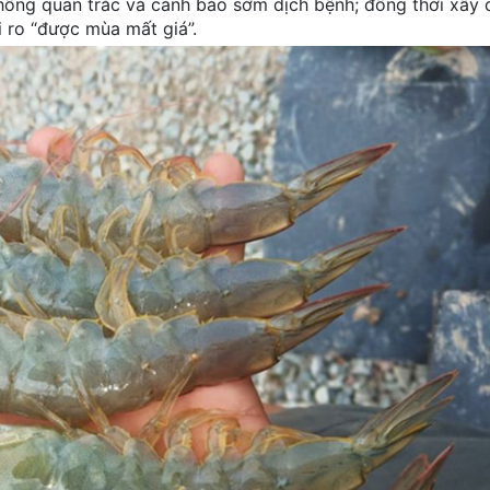
thống quan trắc và cảnh báo sớm dịch bệnh; đồng thời xây
i ro “được mùa mất giá”.