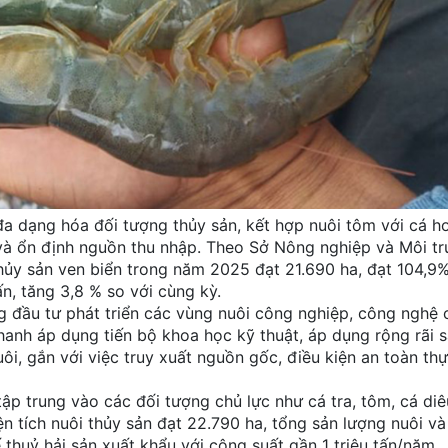
a dạng hóa đối tượng thủy sản, kết hợp nuôi tôm với cá h
và ổn định nguồn thu nhập. Theo Sở Nông nghiệp và Môi tr
hủy sản ven biển trong năm 2025 đạt 21.690 ha, đạt 104,9
ấn, tăng 3,8 % so với cùng kỳ.
g đầu tư phát triển các vùng nuôi công nghiệp, công nghệ 
hanh áp dụng tiến bộ khoa học kỹ thuật, áp dụng rộng rãi 
ôi, gắn với việc truy xuất nguồn gốc, điều kiện an toàn t
 tập trung vào các đối tượng chủ lực như cá tra, tôm, cá di
 tích nuôi thủy sản đạt 22.790 ha, tổng sản lượng nuôi và
ế thuỷ hải sản xuất khẩu với công suất gần 1 triệu tấn/năm.