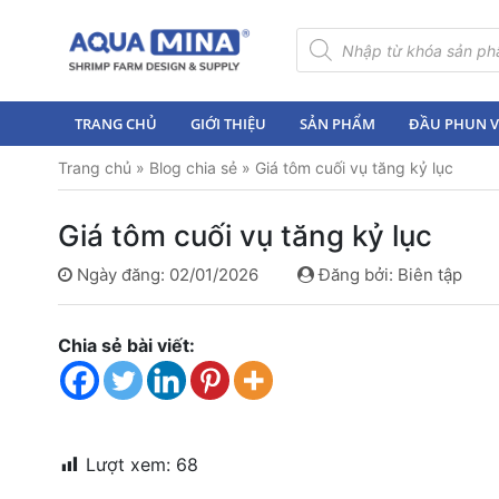
×
Tìm
kiếm
sản
Trang
phẩm
chủ
TRANG CHỦ
GIỚI THIỆU
SẢN PHẨM
ĐẦU PHUN VI
Giới
Trang chủ
»
Blog chia sẻ
»
Giá tôm cuối vụ tăng kỷ lục
thiệu
Sản
Giá tôm cuối vụ tăng kỷ lục
phẩm
Ngày đăng: 02/01/2026
Đăng bởi: Biên tập
Đầu
Phun
Vi
Chia sẻ bài viết:
Bọt
Khí
Ventek
Hướng
Lượt xem:
68
dẫn
lắp