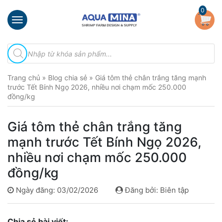
×
0
Trang
Tìm
chủ
kiếm
sản
Giới
phẩm
Trang chủ
»
Blog chia sẻ
»
Giá tôm thẻ chân trắng tăng mạnh
thiệu
trước Tết Bính Ngọ 2026, nhiều nơi chạm mốc 250.000
đồng/kg
Sản
phẩm
Giá tôm thẻ chân trắng tăng
Đầu
mạnh trước Tết Bính Ngọ 2026,
Phun
Vi
nhiều nơi chạm mốc 250.000
Bọt
đồng/kg
Khí
Ventek
Ngày đăng: 03/02/2026
Đăng bởi: Biên tập
Hướng
dẫn
Chia sẻ bài viết:
lắp