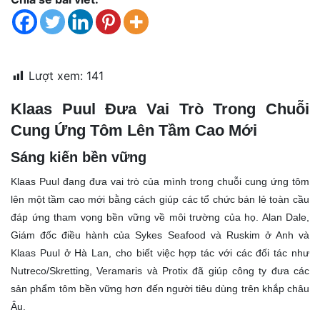
đặt
Quy
định
Lượt xem:
141
Blog
chia
Klaas Puul Đưa Vai Trò Trong Chuỗi
sẻ
Cung Ứng Tôm Lên Tầm Cao Mới
Liên
Sáng kiến bền vững
hệ
Klaas Puul đang đưa vai trò của mình trong chuỗi cung ứng tôm
lên một tầm cao mới bằng cách giúp các tổ chức bán lẻ toàn cầu
đáp ứng tham vọng bền vững về môi trường của họ. Alan Dale,
Giám đốc điều hành của Sykes Seafood và Ruskim ở Anh và
Klaas Puul ở Hà Lan, cho biết việc hợp tác với các đối tác như
Nutreco/Skretting, Veramaris và Protix đã giúp công ty đưa các
sản phẩm tôm bền vững hơn đến người tiêu dùng trên khắp châu
Âu.