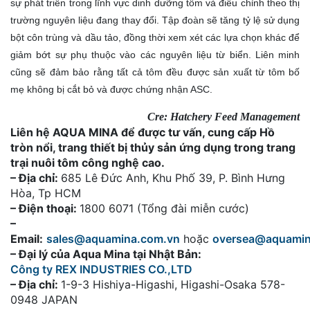
sự phát triển trong lĩnh vực dinh dưỡng tôm và điều chỉnh theo thị
trường nguyên liệu đang thay đổi. Tập đoàn sẽ tăng tỷ lệ sử dụng
bột côn trùng và dầu tảo, đồng thời xem xét các lựa chọn khác để
giảm bớt sự phụ thuộc vào các nguyên liệu từ biển. Liên minh
cũng sẽ đảm bảo rằng tất cả tôm đều được sản xuất từ tôm bố
mẹ không bị cắt bỏ và được chứng nhận ASC.
Cre: Hatchery Feed Management
Liên hệ AQUA MINA để được tư vấn, cung cấp Hồ
tròn nổi, trang thiết bị thủy sản ứng dụng trong trang
trại nuôi tôm công nghệ cao.
– Địa chỉ:
685 Lê Đức Anh, Khu Phố 39, P. Bình Hưng
Hòa, Tp HCM
– Điện thoại:
1800 6071 (Tổng đài miễn cước)
–
Email:
sales@aquamina.com.vn
hoặc
oversea@aquami
– Đại lý của Aqua Mina tại Nhật Bản:
Công ty REX INDUSTRIES CO.,LTD
– Địa chỉ:
1-9-3 Hishiya-Higashi, Higashi-Osaka 578-
0948 JAPAN