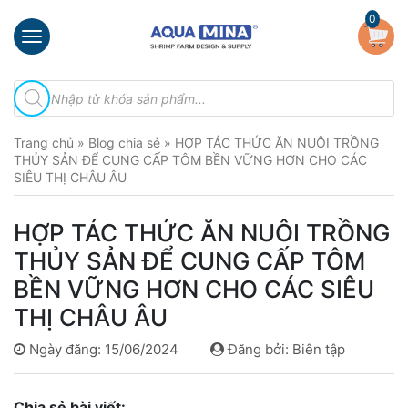
×
0
Trang
Tìm
chủ
kiếm
sản
Giới
phẩm
Trang chủ
»
Blog chia sẻ
»
HỢP TÁC THỨC ĂN NUÔI TRỒNG
thiệu
THỦY SẢN ĐỂ CUNG CẤP TÔM BỀN VỮNG HƠN CHO CÁC
SIÊU THỊ CHÂU ÂU
Sản
phẩm
HỢP TÁC THỨC ĂN NUÔI TRỒNG
Đầu
THỦY SẢN ĐỂ CUNG CẤP TÔM
Phun
Vi
BỀN VỮNG HƠN CHO CÁC SIÊU
Bọt
THỊ CHÂU ÂU
Khí
Ventek
Ngày đăng: 15/06/2024
Đăng bởi: Biên tập
Hướng
dẫn
Chia sẻ bài viết:
lắp