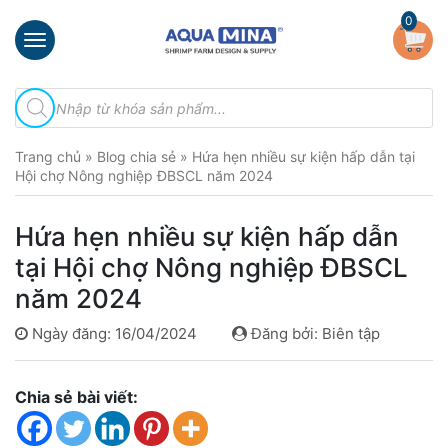
×
0
Trang
Tìm
chủ
kiếm
sản
Giới
phẩm
Trang chủ
»
Blog chia sẻ
»
Hứa hẹn nhiều sự kiện hấp dẫn tại
thiệu
Hội chợ Nông nghiệp ĐBSCL năm 2024
Sản
phẩm
Hứa hẹn nhiều sự kiện hấp dẫn
Đầu
tại Hội chợ Nông nghiệp ĐBSCL
Phun
năm 2024
Vi
Bọt
Ngày đăng: 16/04/2024
Đăng bởi: Biên tập
Khí
Ventek
Chia sẻ bài viết:
Hướng
dẫn
lắp