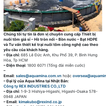
Chúng tôi tự tin là đơn vị chuyên cung cấp Thiết bị
nuôi tôm giá sỉ – Hồ tròn nổi – Bồn nước – Bạt HDPE
và Tư vấn thiết kế trại nuôi tôm công nghệ cao theo
yêu cầu của khách hàng.
– Địa chỉ:
685 Lê Đức Anh, Khu Phố 39, P. Bình Hưng
Hòa, Tp HCM
– Điện thoại:
1800 6071 (Tổng đài miễn cước)
–
Email:
sales@aquamina.com.vn
hoặc
oversea@aquami
– Đại lý của Aqua Mina tại Nhật Bản:
Công ty REX INDUSTRIES CO.,LTD
– Địa chỉ:
1-9-3 Hishiya-Higashi, Higashi-Osaka 578-
0948 JAPAN
– Email:
kimakubo@rexind.co.jp