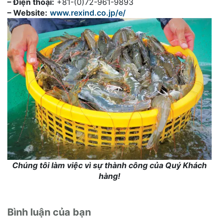
– Điện thoại:
+81-(0)72-961-9893
– Website:
www.rexind.co.jp/e/
Chúng tôi làm việc vì sự thành công của Quý Khách
hàng!
Bình luận của bạn