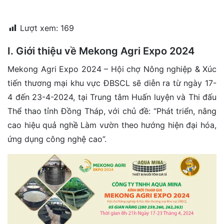
đặt
Lượt xem:
169
Quy
định
I. Giới thiệu về Mekong Agri Expo 2024
Blog
Mekong Agri Expo 2024 – Hội chợ Nông nghiệp & Xúc
chia
sẻ
tiến thương mại khu vực ĐBSCL sẽ diễn ra từ ngày 17-
4 đến 23-4-2024, tại Trung tâm Huấn luyện và Thi đấu
Liên
Thể thao tỉnh Đồng Tháp, với chủ đề: “Phát triển, nâng
hệ
cao hiệu quả nghề Làm vườn theo hướng hiện đại hóa,
ứng dụng công nghệ cao”.