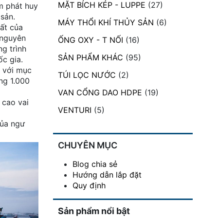
MẶT BÍCH KÉP - LUPPE
(27)
m phát huy
sản.
MÁY THỔI KHÍ THỦY SẢN
(6)
hất của
 nguyên
ỐNG OXY - T NỐI
(16)
ng trình
SẢN PHẨM KHÁC
(95)
ốc gia.
c với mục
TÚI LỌC NƯỚC
(2)
ng 1.000
VAN CỔNG DAO HDPE
(19)
 cao vai
VENTURI
(5)
của ngư
CHUYÊN MỤC
Blog chia sẻ
Hướng dẫn lắp đặt
Quy định
Sản phẩm nổi bật