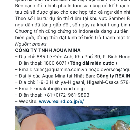
Bên cạnh đó, chính phủ Indonesia cũng có kế hoạch 
tàu cá sẽ được giao cho các hợp tác xã ngư dân nh
Theo số liệu từ dự án thí điểm tại khu vực Samber B
ngư dân đã tăng gấp đôi, số ngày ra khơi trung bìn
Chương trình cũng chứng tỏ Indonesia đang ưu tiên
biên giới, đồng thời đặt kinh tế biển trở thành một t
Nguồn: bnews
CÔNG TY TNHH AQUA MINA
– Địa chỉ: 685 Lê Đức Anh, Khu Phố 39, P. Bình Hư
– Điện thoại: 1800 6071 (
Tổng đài miễn cước
)
– Email: sales@aquamina.com.vn hoặc oversea@aq
– Đại lý của Aqua Mina tại Nhật Bản:
Công ty REX I
– Địa chỉ: 1-9-3 Hishiya-Higashi, Higashi-Osaka 5
– Email: kimakubo@rexind.co.jp
– Điện thoại: +81-(0)72-961-9893
– Website:
www.rexind.co.jp/e/