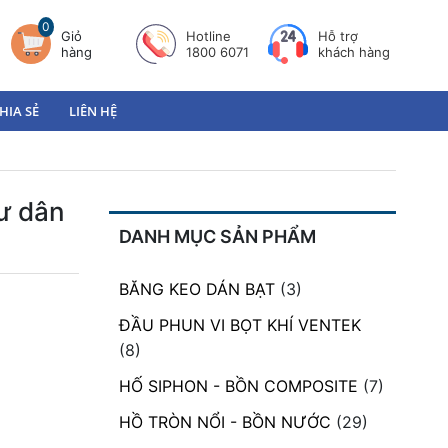
0
Giỏ
Hotline
Hỗ trợ
hàng
1800 6071
khách hàng
HIA SẺ
LIÊN HỆ
gư dân
DANH MỤC SẢN PHẨM
BĂNG KEO DÁN BẠT
(3)
ĐẦU PHUN VI BỌT KHÍ VENTEK
(8)
HỐ SIPHON - BỒN COMPOSITE
(7)
HỒ TRÒN NỔI - BỒN NƯỚC
(29)