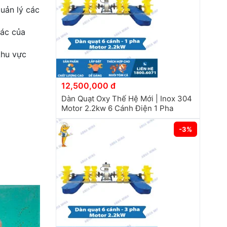
uản lý các
hác của
khu vực
12,500,000 đ
Dàn Quạt Oxy Thế Hệ Mới | Inox 304
Motor 2.2kw 6 Cánh Điện 1 Pha
-3%