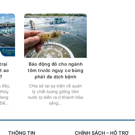
trại
Báo động đỏ cho ngành
ót ao
tôm trước nguy cơ bùng
?
phát đa dịch bệnh
 đây,
Chia sẻ tại sự kiện về quản
 thủy
lý chất lượng giống tôm
đang
nước lợ diễn ra ở Khánh Hòa
Để...
sáng...
THÔNG TIN
CHÍNH SÁCH – HỖ TRỢ