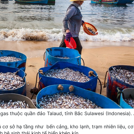
ngas thuộc quần đảo Talaud, tỉnh Bắc Sulawesi (Indonesia).
 cơ sở hạ tầng như bến cảng, kho lạnh, trạm nhiên liệu, c
 hệ sinh thái kinh tế biển khép kín.