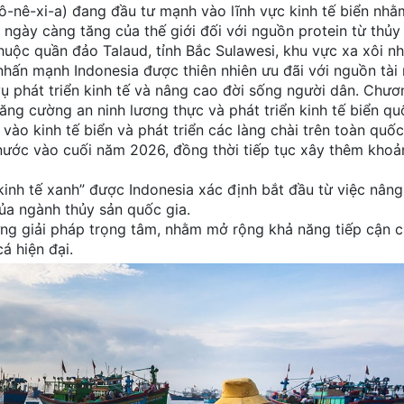
ô-nê-xi-a) đang đầu tư mạnh vào lĩnh vực kinh tế biển nhằ
ngày càng tăng của thế giới đối với nguồn protein từ thủy 
huộc quần đảo Talaud, tỉnh Bắc Sulawesi, khu vực xa xôi n
hấn mạnh Indonesia được thiên nhiên ưu đãi với nguồn tài
vụ phát triển kinh tế và nâng cao đời sống người dân. Chươ
ăng cường an ninh lương thực và phát triển kinh tế biển qu
ào kinh tế biển và phát triển các làng chài trên toàn quố
 nước vào cuối năm 2026, đồng thời tiếp tục xây thêm khoả
kinh tế xanh” được Indonesia xác định bắt đầu từ việc nâng
ủa ngành thủy sản quốc gia.
ững giải pháp trọng tâm, nhằm mở rộng khả năng tiếp cận 
á hiện đại.