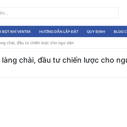
 BỌT KHÍ VENTEK
HƯỚNG DẪN LẮP ĐẶT
QUY ĐỊNH
BLOG C
làng chài, đầu tư chiến lược cho ngư dân
 làng chài, đầu tư chiến lược cho n