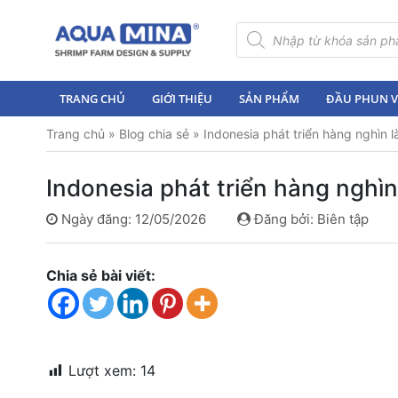
×
Tìm
kiếm
sản
Trang
phẩm
chủ
TRANG CHỦ
GIỚI THIỆU
SẢN PHẨM
ĐẦU PHUN VI
Giới
Trang chủ
»
Blog chia sẻ
»
Indonesia phát triển hàng nghìn 
thiệu
Sản
Indonesia phát triển hàng nghìn
phẩm
Ngày đăng: 12/05/2026
Đăng bởi: Biên tập
Đầu
Phun
Vi
Chia sẻ bài viết:
Bọt
Khí
Ventek
Hướng
Lượt xem:
14
dẫn
lắp