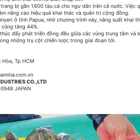
trang bị gần 1.600 tàu cá cho ngư dân trên cả nước. Việc q
ằm nâng cao hiệu quả khai thác và quản trị cộng đồng.
inyeri ở tỉnh Papua, nhờ chương trình này, năng suất khai t
h cũng tăng 44%.
 thúc đẩy phát triển đồng đều giữa các vùng trung tâm và 
rong những trụ cột chiến lược trong giai đoạn tới.
ng Hòa, Tp HCM
uamina.com.vn
NDUSTRIES CO.,LTD
78-0948 JAPAN