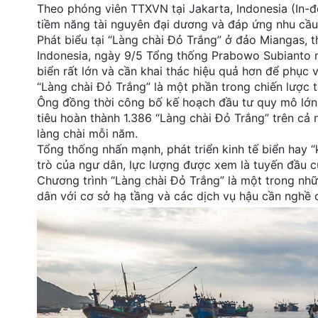
Theo phóng viên TTXVN tại Jakarta, Indonesia (In-đ
đặt
tiềm năng tài nguyên đại dương và đáp ứng nhu cầu 
Phát biểu tại “Làng chài Đỏ Trắng” ở đảo Miangas, t
Quy
Indonesia, ngày 9/5 Tổng thống Prabowo Subianto n
định
biển rất lớn và cần khai thác hiệu quả hơn để phục 
“Làng chài Đỏ Trắng” là một phần trong chiến lược t
Blog
chia
Ông đồng thời công bố kế hoạch đầu tư quy mô lớn v
sẻ
tiêu hoàn thành 1.386 “Làng chài Đỏ Trắng” trên cả
làng chài mỗi năm.
Liên
Tổng thống nhấn mạnh, phát triển kinh tế biển hay “
hệ
trò của ngư dân, lực lượng được xem là tuyến đầu c
Chương trình “Làng chài Đỏ Trắng” là một trong nh
dân với cơ sở hạ tầng và các dịch vụ hậu cần nghề c