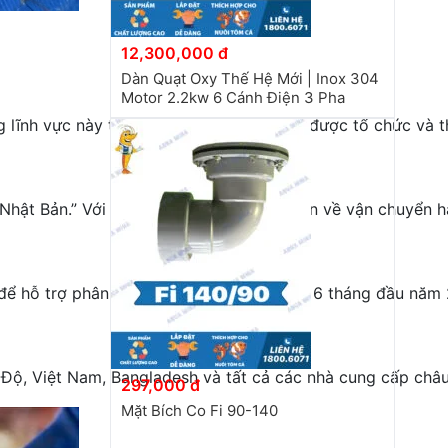
12,300,000 đ
Dàn Quạt Oxy Thế Hệ Mới | Inox 304
Motor 2.2kw 6 Cánh Điện 3 Pha
lĩnh vực này từ các nhà cung cấp tôm “được tổ chức và th
 Nhật Bản.” Với Ấn Độ, có “những khó khăn về vận chuyển h
EU để hỗ trợ phân tích của Bootsman. Trong 6 tháng đầu nă
Ấn Độ, Việt Nam, Bangladesh và tất cả các nhà cung cấp ch
297,000 đ
Mặt Bích Co Fi 90-140