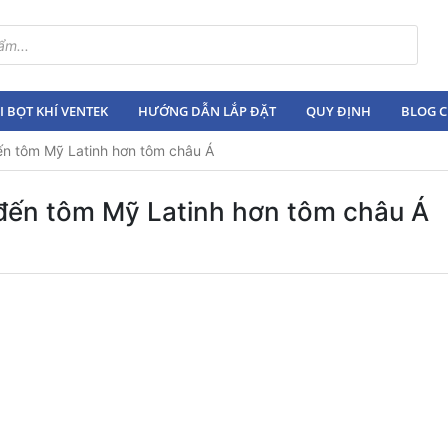
 BỌT KHÍ VENTEK
HƯỚNG DẪN LẮP ĐẶT
QUY ĐỊNH
BLOG C
n tôm Mỹ Latinh hơn tôm châu Á
đến tôm Mỹ Latinh hơn tôm châu Á