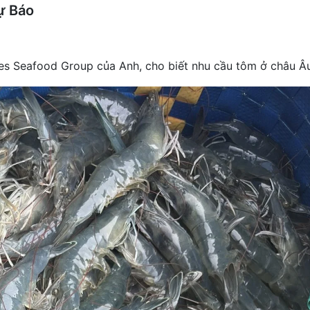
ự Báo
s Seafood Group của Anh, cho biết nhu cầu tôm ở châu Âu 