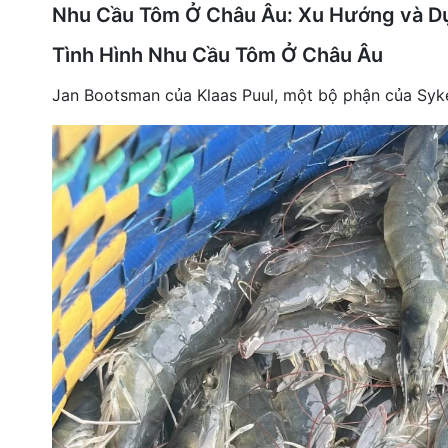
Nhu Cầu Tôm Ở Châu Âu: Xu Hướng và D
đặt
Tình Hình Nhu Cầu Tôm Ở Châu Âu
Quy
định
Jan Bootsman của Klaas Puul, một bộ phận của Syke
Blog
chia
sẻ
Liên
hệ