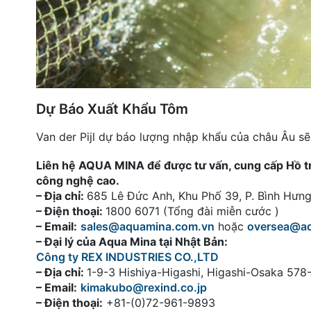
Dự Báo Xuất Khẩu Tôm
Van der Pijl dự báo lượng nhập khẩu của châu Âu sẽ
Liên hệ AQUA MINA để được tư vấn, cung cấp Hồ tròn
công nghệ cao.
– Địa chỉ:
685 Lê Đức Anh, Khu Phố 39, P. Bình Hư
– Điện thoại:
1800 6071 (Tổng đài miễn cước )
– Email:
sales@aquamina.com.vn
hoặc
oversea@a
– Đại lý của Aqua Mina tại Nhật Bản:
Công ty REX INDUSTRIES CO.,LTD
– Địa chỉ:
1-9-3 Hishiya-Higashi, Higashi-Osaka 57
– Email:
kimakubo@rexind.co.jp
– Điện thoại:
+81-(0)72-961-9893