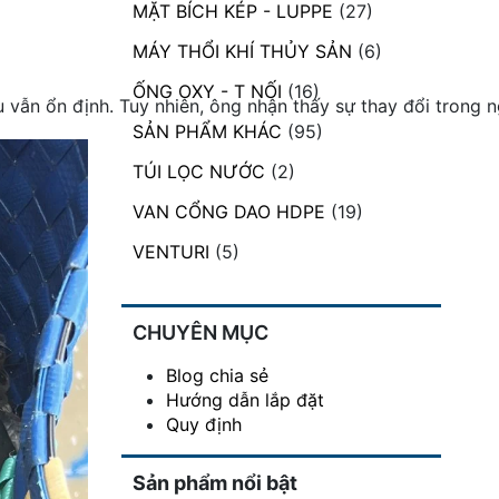
MẶT BÍCH KÉP - LUPPE
(27)
MÁY THỔI KHÍ THỦY SẢN
(6)
ỐNG OXY - T NỐI
(16)
vẫn ổn định. Tuy nhiên, ông nhận thấy sự thay đổi trong 
SẢN PHẨM KHÁC
(95)
TÚI LỌC NƯỚC
(2)
VAN CỔNG DAO HDPE
(19)
VENTURI
(5)
CHUYÊN MỤC
Blog chia sẻ
Hướng dẫn lắp đặt
Quy định
Sản phẩm nổi bật