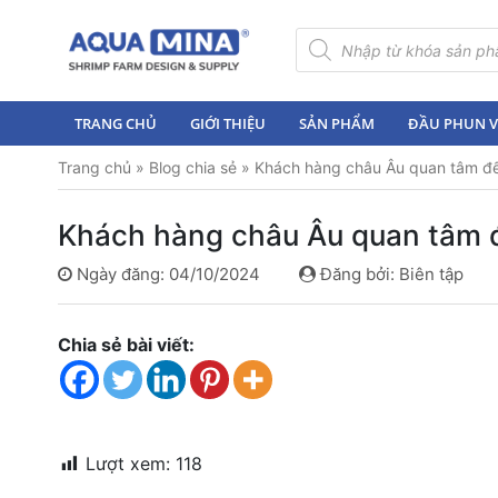
×
Tìm
kiếm
sản
Trang
phẩm
chủ
TRANG CHỦ
GIỚI THIỆU
SẢN PHẨM
ĐẦU PHUN VI
Giới
Trang chủ
»
Blog chia sẻ
»
Khách hàng châu Âu quan tâm đế
thiệu
Sản
Khách hàng châu Âu quan tâm 
phẩm
Ngày đăng: 04/10/2024
Đăng bởi: Biên tập
Đầu
Phun
Vi
Chia sẻ bài viết:
Bọt
Khí
Ventek
Hướng
Lượt xem:
118
dẫn
lắp